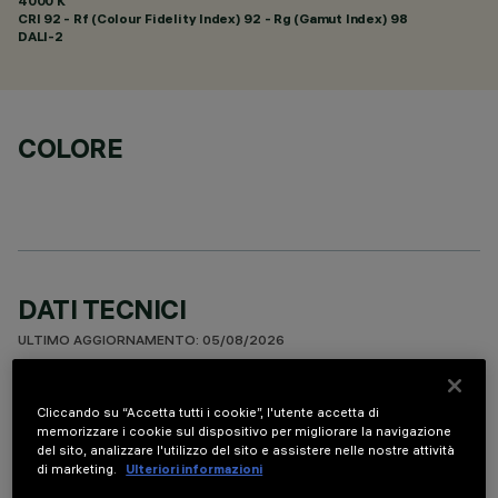
4000 K
CRI
92
- Rf (Colour Fidelity Index) 92 - Rg (Gamut Index) 98
DALI-2
COLORE
DATI TECNICI
ULTIMO AGGIORNAMENTO: 05/08/2026
DESCRIZIONE
Cliccando su “Accetta tutti i cookie”, l'utente accetta di
memorizzare i cookie sul dispositivo per migliorare la navigazione
Apparecchio per installazione a soffitto a 5 elementi ottici
del sito, analizzare l'utilizzo del sito e assistere nelle nostre attività
per sorgenti LED - ottiche fisse con riflettori Opti-Beam ad
di marketing.
Ulteriori informazioni
alta definizione in termoplastico metallizzato. Nonostante le