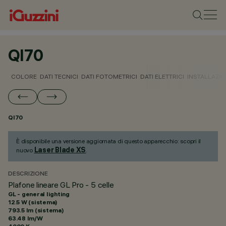
QI70
COLORE
DATI TECNICI
DATI FOTOMETRICI
DATI ELETTRICI
INSTALLAZI
QI70
È disponibile una versione aggiornata di questo apparecchio: scopri il
Laser Blade XS
nuovo
.
DESCRIZIONE
Plafone lineare GL Pro - 5 celle
GL - general lighting
12.5 W (sistema)
793.5 lm (sistema)
63.48 lm/W