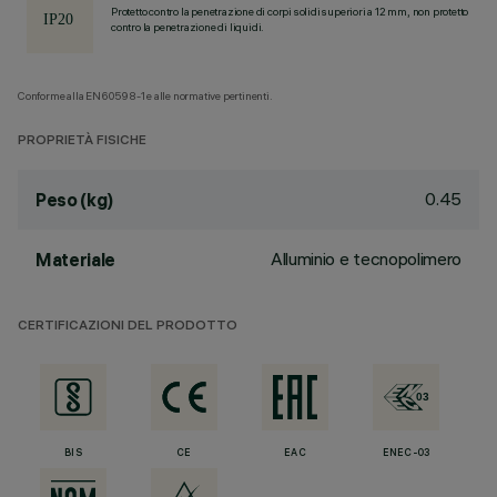
Protetto contro la penetrazione di corpi solidi superiori a 12 mm, non protetto
contro la penetrazione di liquidi.
Conforme alla EN60598-1 e alle normative pertinenti.
PROPRIETÀ FISICHE
0.45
Peso (kg)
Alluminio e tecnopolimero
Materiale
CERTIFICAZIONI DEL PRODOTTO
BIS
CE
EAC
ENEC-03