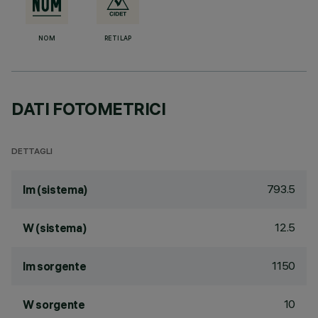
NOM
RETILAP
DATI FOTOMETRICI
DETTAGLI
793.5
lm (sistema)
12.5
W (sistema)
1150
lm sorgente
10
W sorgente