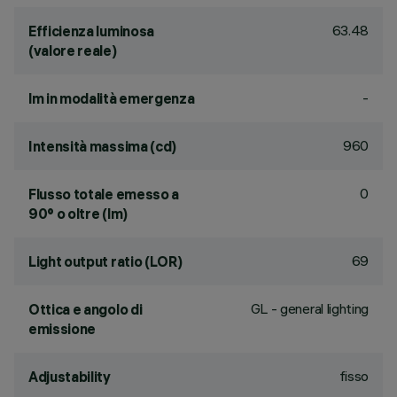
63.48
Efficienza luminosa
(valore reale)
-
lm in modalità emergenza
960
Intensità massima (cd)
0
Flusso totale emesso a
90° o oltre (lm)
69
Light output ratio (LOR)
GL - general lighting
Ottica e angolo di
emissione
fisso
Adjustability