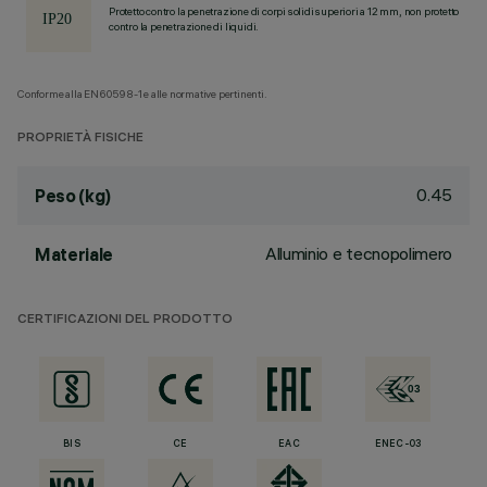
Protetto contro la penetrazione di corpi solidi superiori a 12 mm, non protetto
contro la penetrazione di liquidi.
Conforme alla EN60598-1 e alle normative pertinenti.
PROPRIETÀ FISICHE
0.45
Peso (kg)
Alluminio e tecnopolimero
Materiale
CERTIFICAZIONI DEL PRODOTTO
BIS
CE
EAC
ENEC-03