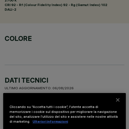
2700 K
CRI
92
- Rf (Colour Fidelity Index) 92 - Rg (Gamut Index) 102
DALI-2
COLORE
DATI TECNICI
ULTIMO AGGIORNAMENTO: 06/08/2026
DESCRIZIONE
Cliccando su “Accetta tutti i cookie”, l'utente accetta di
memorizzare i cookie sul dispositivo per migliorare la navigazione
Apparecchio per installazione a soffitto a 5 elementi ottici
del sito, analizzare l'utilizzo del sito e assistere nelle nostre attività
per sorgenti LED - ottiche fisse con riflettori Opti-Beam ad
di marketing.
Ulteriori informazioni
alta definizione in termoplastico metallizzato. Nonostante le