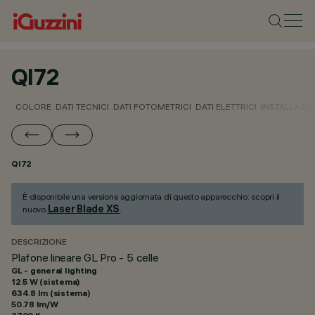
QI72
COLORE
DATI TECNICI
DATI FOTOMETRICI
DATI ELETTRICI
INSTALLAZI
QI72
È disponibile una versione aggiornata di questo apparecchio: scopri il
Laser Blade XS
nuovo
.
DESCRIZIONE
Plafone lineare GL Pro - 5 celle
GL - general lighting
12.5 W (sistema)
634.8 lm (sistema)
50.78 lm/W