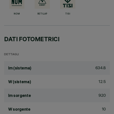
NOM
RETILAP
TISI
DATI FOTOMETRICI
DETTAGLI
634.8
lm (sistema)
12.5
W (sistema)
920
lm sorgente
10
W sorgente