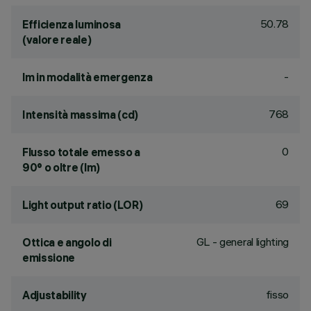
50.78
Efficienza luminosa
(valore reale)
-
lm in modalità emergenza
768
Intensità massima (cd)
0
Flusso totale emesso a
90° o oltre (lm)
69
Light output ratio (LOR)
GL - general lighting
Ottica e angolo di
emissione
fisso
Adjustability