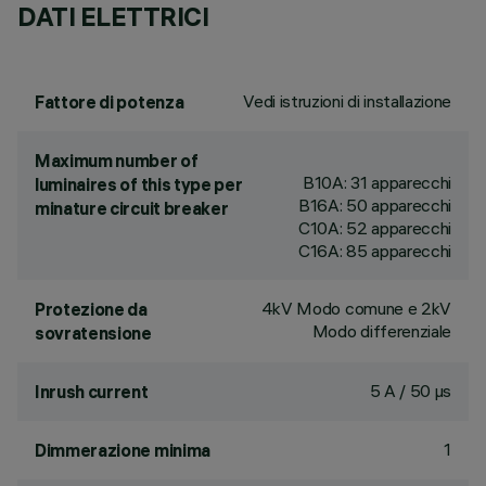
DATI ELETTRICI
Vedi istruzioni di installazione
Fattore di potenza
Maximum number of
B10A: 31 apparecchi
luminaires of this type per
B16A: 50 apparecchi
minature circuit breaker
C10A: 52 apparecchi
C16A: 85 apparecchi
4kV Modo comune e 2kV
Protezione da
Modo differenziale
sovratensione
5 A / 50 µs
Inrush current
1
Dimmerazione minima