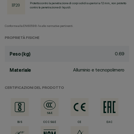
Protetto contro la penetrazione di corpi solidi superiori a 12 mm, non protetto
contro la penetrazione di liquidi.
Conforme alla EN60598-1 e alle normative pertinenti.
PROPRIETÀ FISICHE
0.69
Peso (kg)
Alluminio e tecnopolimero
Materiale
CERTIFICAZIONI DEL PRODOTTO
BIS
CCC S&E
CE
EAC