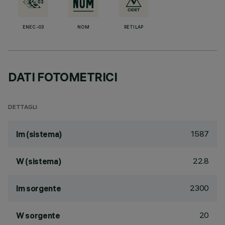
ENEC-03
NOM
RETILAP
DATI FOTOMETRICI
DETTAGLI
1587
lm (sistema)
22.8
W (sistema)
2300
lm sorgente
20
W sorgente