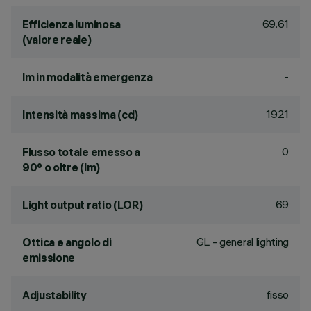
69.61
Efficienza luminosa
(valore reale)
-
lm in modalità emergenza
1921
Intensità massima (cd)
0
Flusso totale emesso a
90° o oltre (lm)
69
Light output ratio (LOR)
GL - general lighting
Ottica e angolo di
emissione
fisso
Adjustability