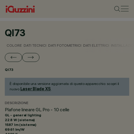
QI73
COLORE
DATI TECNICI
DATI FOTOMETRICI
DATI ELETTRICI
INSTALLAZI
QI73
È disponibile una versione aggiornata di questo apparecchio: scopri il
Laser Blade XS
nuovo
.
DESCRIZIONE
Plafone lineare GL Pro - 10 celle
GL - general lighting
22.8 W (sistema)
1587 lm (sistema)
69.61 lm/W