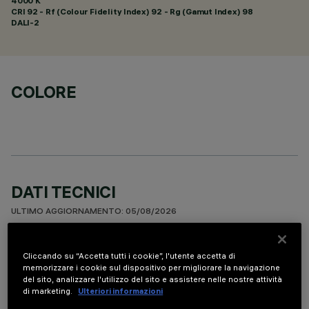
4000 K
CRI
92
- Rf (Colour Fidelity Index) 92 - Rg (Gamut Index) 98
DALI-2
COLORE
DATI TECNICI
ULTIMO AGGIORNAMENTO: 05/08/2026
DESCRIZIONE
Cliccando su “Accetta tutti i cookie”, l'utente accetta di
memorizzare i cookie sul dispositivo per migliorare la navigazione
Apparecchio per installazione a soffitto a 10 elementi ottici
del sito, analizzare l'utilizzo del sito e assistere nelle nostre attività
per sorgenti LED - ottiche fisse con riflettori Opti-Beam ad
di marketing.
Ulteriori informazioni
alta definizione in termoplastico metallizzato. Nonostante le