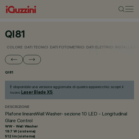
QI81
COLORE
DATI TECNICI
DATI FOTOMETRICI
DATI ELETTRICI
INSTALLAZI
QI81
È disponibile una versione aggiornata di questo apparecchio: scopri il
Laser Blade XS
nuovo
.
DESCRIZIONE
Plafone lineareWall Washer- sezione 10 LED - Longitudinal
Glare Control
WW - Wall Washer
19.7 W (sistema)
512 lm (sistema)