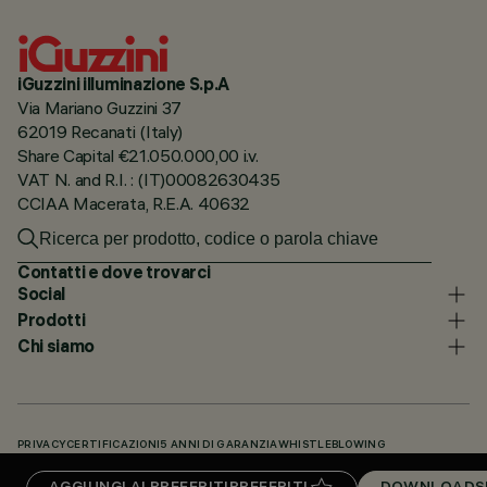
iGuzzini illuminazione S.p.A
Via Mariano Guzzini 37
62019 Recanati (Italy)
Share Capital €21.050.000,00 i.v.
VAT N. and R.I. : (IT)00082630435
CCIAA Macerata, R.E.A. 40632
Contatti e dove trovarci
Social
Prodotti
Chi siamo
PRIVACY
CERTIFICAZIONI
5 ANNI DI GARANZIA
WHISTLEBLOWING
COOKIE POLICY
DICHIARAZIONE DI ACCESSIBILITÀ
I NOSTRI CODICI