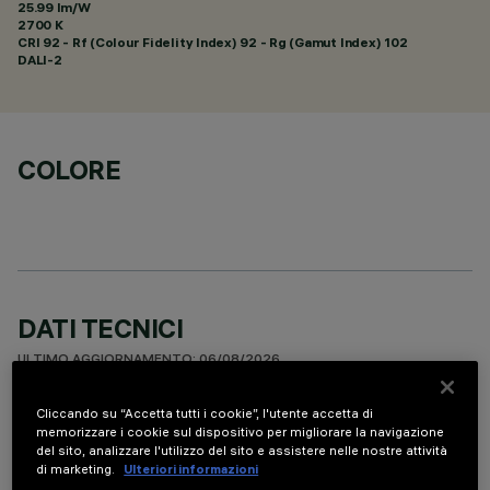
25.99 lm/W
2700 K
CRI
92
- Rf (Colour Fidelity Index) 92 - Rg (Gamut Index) 102
DALI-2
COLORE
DATI TECNICI
ULTIMO AGGIORNAMENTO: 06/08/2026
Cliccando su “Accetta tutti i cookie”, l'utente accetta di
DESCRIZIONE
memorizzare i cookie sul dispositivo per migliorare la navigazione
del sito, analizzare l'utilizzo del sito e assistere nelle nostre attività
Apparecchio per installazione a soffitto per sorgenti LED.
di marketing.
Ulteriori informazioni
Nonostante le dimensioni minime del prodotto, la tecnologia