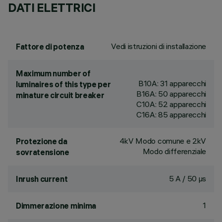
DATI ELETTRICI
Vedi istruzioni di installazione
Fattore di potenza
Maximum number of
B10A: 31 apparecchi
luminaires of this type per
B16A: 50 apparecchi
minature circuit breaker
C10A: 52 apparecchi
C16A: 85 apparecchi
4kV Modo comune e 2kV
Protezione da
Modo differenziale
sovratensione
5 A / 50 µs
Inrush current
1
Dimmerazione minima