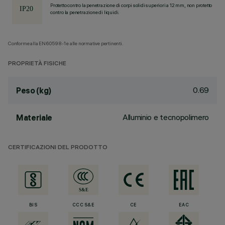
Protetto contro la penetrazione di corpi solidi superiori a 12 mm, non protetto
contro la penetrazione di liquidi.
Conforme alla EN60598-1 e alle normative pertinenti.
PROPRIETÀ FISICHE
0.69
Peso (kg)
Alluminio e tecnopolimero
Materiale
CERTIFICAZIONI DEL PRODOTTO
BIS
CCC S&E
CE
EAC