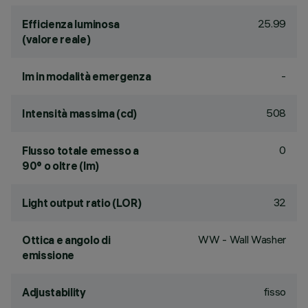
25.99
Efficienza luminosa
(valore reale)
-
lm in modalità emergenza
508
Intensità massima (cd)
0
Flusso totale emesso a
90° o oltre (lm)
32
Light output ratio (LOR)
WW - Wall Washer
Ottica e angolo di
emissione
fisso
Adjustability