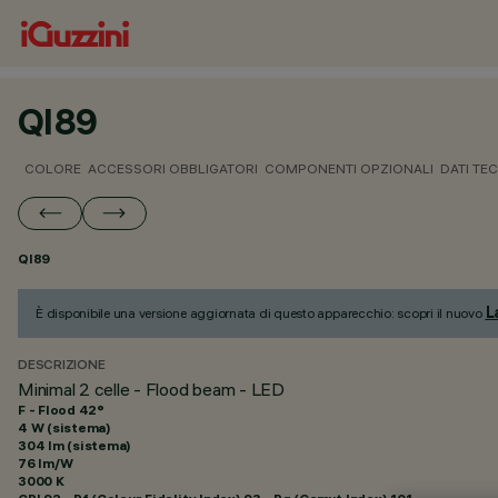
QI89
COLORE
ACCESSORI OBBLIGATORI
COMPONENTI OPZIONALI
DATI TEC
QI89
L
È disponibile una versione aggiornata di questo apparecchio: scopri il nuovo
DESCRIZIONE
Minimal 2 celle - Flood beam - LED
F - Flood 42°
4 W (sistema)
304 lm (sistema)
76 lm/W
3000 K