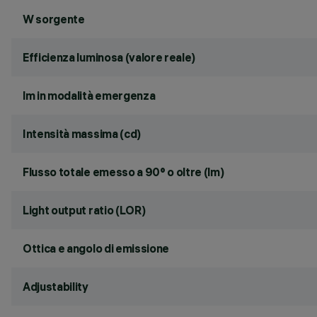
W sorgente
Efficienza luminosa (valore reale)
lm in modalità emergenza
Intensità massima (cd)
Flusso totale emesso a 90° o oltre (lm)
Light output ratio (LOR)
Ottica e angolo di emissione
Adjustability