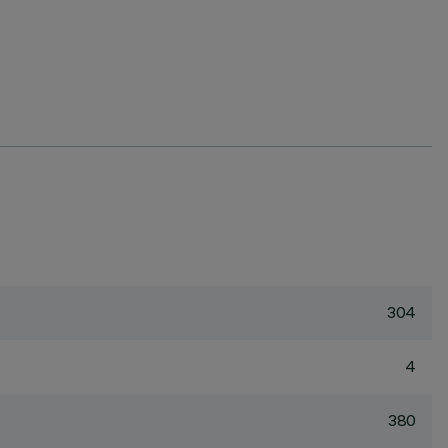
304
4
380