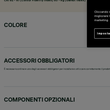
CRI
92
- Rf (Colour Fidelity Index) 93 - Rg (Gamut Index) 101
Cliccando s
migliorare l
marketing.
COLORE
Imposta
ACCESSORI OBBLIGATORI
È necessario ordinare uno degli accessori obbligatori per installare e utilizzare correttamente il prodot
COMPONENTI OPZIONALI