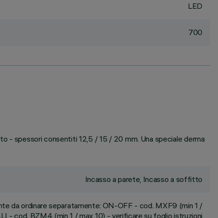
LED
700
tto - spessori consentiti 12,5 / 15 / 20 mm. Una speciale derma
Incasso a parete, Incasso a soffitto
ante da ordinare separatamente: ON-OFF - cod. MXF9 (min 1 /
I - cod. BZM4 (min 1 / max 10) - verificare su foglio istruzioni