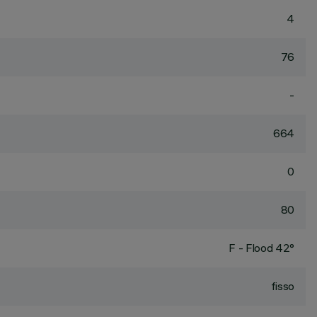
4
76
-
664
0
80
F - Flood 42°
fisso