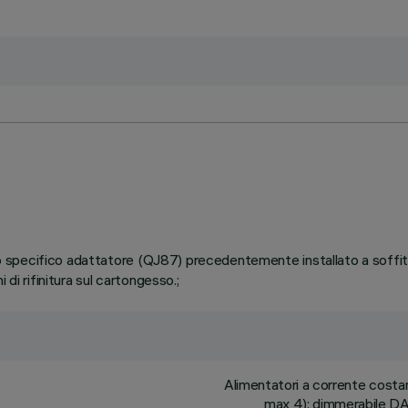
ullo specifico adattatore (QJ87) precedentemente installato a soffi
di rifinitura sul cartongesso.;
Alimentatori a corrente cost
max 4); dimmerabile DAL