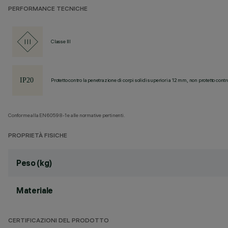
PERFORMANCE TECNICHE
Classe III
Protetto contro la penetrazione di corpi solidi superiori a 12 mm, non protetto contr
Conforme alla EN60598-1 e alle normative pertinenti.
PROPRIETÀ FISICHE
Peso (kg)
Materiale
CERTIFICAZIONI DEL PRODOTTO