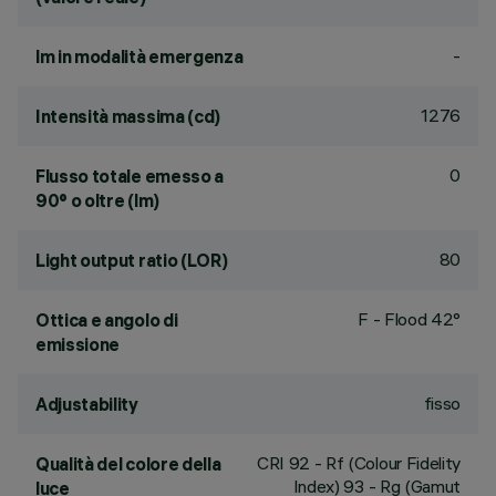
-
lm in modalità emergenza
1276
Intensità massima (cd)
0
Flusso totale emesso a
90° o oltre (lm)
80
Light output ratio (LOR)
F - Flood 42°
Ottica e angolo di
emissione
fisso
Adjustability
CRI
92
- Rf (Colour Fidelity
Qualità del colore della
Index) 93 - Rg (Gamut
luce