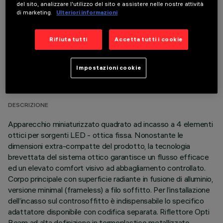
del sito, analizzare l'utilizzo del sito e assistere nelle nostre attività
di marketing.
Ulteriori informazioni
Rifiuta tutti
Accetta tutti i cookie
DATI TECNICI
Impostazioni cookie
ULTIMO AGGIORNAMENTO: 05/08/2026
DESCRIZIONE
Apparecchio miniaturizzato quadrato ad incasso a 4 elementi
ottici per sorgenti LED - ottica fissa. Nonostante le
dimensioni extra-compatte del prodotto, la tecnologia
brevettata del sistema ottico garantisce un flusso efficace
ed un elevato comfort visivo ad abbagliamento controllato.
Corpo principale con superficie radiante in fusione di alluminio,
versione minimal (frameless) a filo soffitto. Per l’installazione
dell’incasso sul controsoffitto è indispensabile lo specifico
adattatore disponibile con codifica separata. Riflettore Opti
Beam ad alta definizione in termoplastico metallizzato,