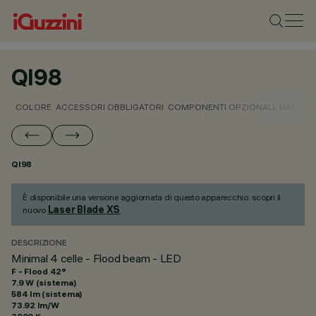
QI98
COLORE
ACCESSORI OBBLIGATORI
COMPONENTI OPZIONALI
DATI TEC
QI98
È disponibile una versione aggiornata di questo apparecchio: scopri il
Laser Blade XS
nuovo
.
DESCRIZIONE
Minimal 4 celle - Flood beam - LED
F - Flood 42°
7.9 W (sistema)
584 lm (sistema)
73.92 lm/W