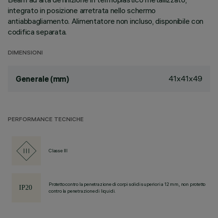
integrato in posizione arretrata nello schermo
antiabbagliamento. Alimentatore non incluso, disponibile con
codifica separata.
DIMENSIONI
41x41x49
Generale (mm)
PERFORMANCE TECNICHE
Classe III
Protetto contro la penetrazione di corpi solidi superiori a 12 mm, non protetto
contro la penetrazione di liquidi.