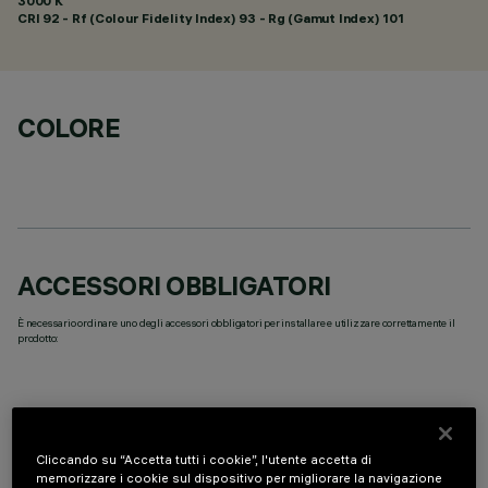
3000 K
CRI
92
- Rf (Colour Fidelity Index) 93 - Rg (Gamut Index) 101
COLORE
ACCESSORI OBBLIGATORI
È necessario ordinare uno degli accessori obbligatori per installare e utilizzare correttamente il
prodotto:
Cliccando su “Accetta tutti i cookie”, l'utente accetta di
COMPONENTI OPZIONALI
memorizzare i cookie sul dispositivo per migliorare la navigazione