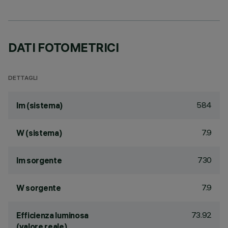
DATI FOTOMETRICI
DETTAGLI
584
lm (sistema)
7.9
W (sistema)
730
lm sorgente
7.9
W sorgente
73.92
Efficienza luminosa
(valore reale)