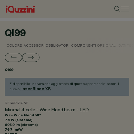
QI99
COLORE
ACCESSORI OBBLIGATORI
COMPONENTI OPZIONALI
DATI TEC
QI99
È disponibile una versione aggiornata di questo apparecchio: scopri il
Laser Blade XS
nuovo
.
DESCRIZIONE
Minimal 4 celle - Wide Flood beam - LED
WF - Wide Flood 58°
7.9 W (sistema)
605.9 lm (sistema)
76.7 lm/W