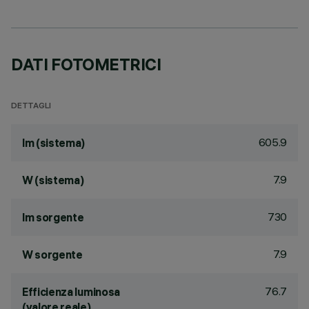
DATI FOTOMETRICI
DETTAGLI
605.9
lm (sistema)
7.9
W (sistema)
730
lm sorgente
7.9
W sorgente
76.7
Efficienza luminosa
(valore reale)