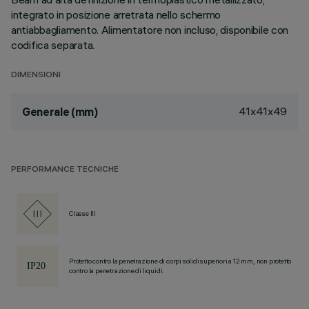
integrato in posizione arretrata nello schermo
antiabbagliamento. Alimentatore non incluso, disponibile con
codifica separata.
DIMENSIONI
41x41x49
Generale (mm)
PERFORMANCE TECNICHE
Classe III
Protetto contro la penetrazione di corpi solidi superiori a 12 mm, non protetto
contro la penetrazione di liquidi.