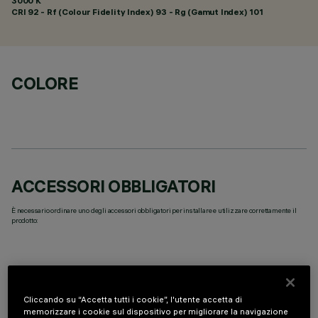
3000 K
CRI
92
- Rf (Colour Fidelity Index) 93 - Rg (Gamut Index) 101
COLORE
ACCESSORI OBBLIGATORI
È necessario ordinare uno degli accessori obbligatori per installare e utilizzare correttamente il
prodotto:
Cliccando su “Accetta tutti i cookie”, l'utente accetta di
COMPONENTI OPZIONALI
memorizzare i cookie sul dispositivo per migliorare la navigazione