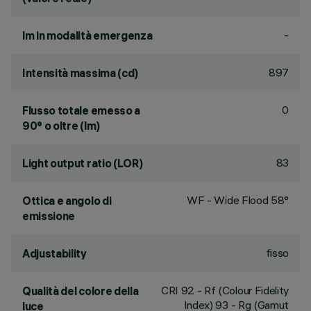
-
lm in modalità emergenza
897
Intensità massima (cd)
0
Flusso totale emesso a
90° o oltre (lm)
83
Light output ratio (LOR)
WF - Wide Flood 58°
Ottica e angolo di
emissione
fisso
Adjustability
CRI
92
- Rf (Colour Fidelity
Qualità del colore della
Index) 93 - Rg (Gamut
luce