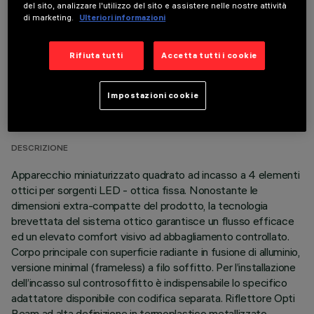
del sito, analizzare l'utilizzo del sito e assistere nelle nostre attività
di marketing.
Ulteriori informazioni
Rifiuta tutti
Accetta tutti i cookie
DATI TECNICI
Impostazioni cookie
ULTIMO AGGIORNAMENTO: 05/08/2026
DESCRIZIONE
Apparecchio miniaturizzato quadrato ad incasso a 4 elementi
ottici per sorgenti LED - ottica fissa. Nonostante le
dimensioni extra-compatte del prodotto, la tecnologia
brevettata del sistema ottico garantisce un flusso efficace
ed un elevato comfort visivo ad abbagliamento controllato.
Corpo principale con superficie radiante in fusione di alluminio,
versione minimal (frameless) a filo soffitto. Per l’installazione
dell’incasso sul controsoffitto è indispensabile lo specifico
adattatore disponibile con codifica separata. Riflettore Opti
Beam ad alta definizione in termoplastico metallizzato,