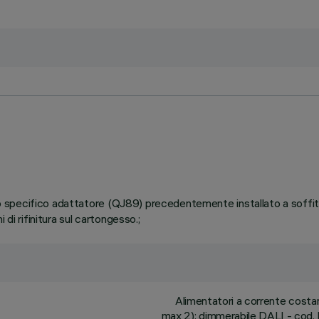
ullo specifico adattatore (QJ89) precedentemente installato a soffi
di rifinitura sul cartongesso.;
Alimentatori a corrente cost
max 2); dimmerabile DALI - cod. B