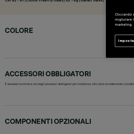
CRI
92
- Rf (Colour Fidelity Index) 92 - Rg (Gamut Index) 102
Cliccando s
migliorare l
marketing.
COLORE
Imposta
ACCESSORI OBBLIGATORI
È necessario ordinare uno degli accessori obbligatori per installare e utilizzare correttamente il prodot
COMPONENTI OPZIONALI