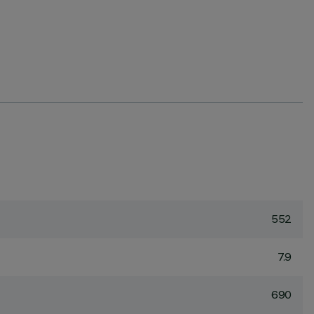
552
7.9
690