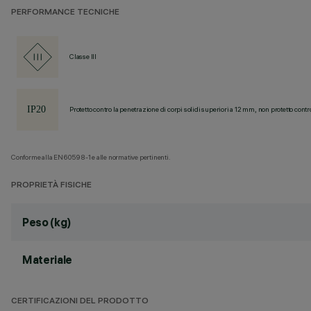
PERFORMANCE TECNICHE
Classe III
Protetto contro la penetrazione di corpi solidi superiori a 12 mm, non protetto contr
Conforme alla EN60598-1 e alle normative pertinenti.
PROPRIETÀ FISICHE
Peso (kg)
Materiale
CERTIFICAZIONI DEL PRODOTTO