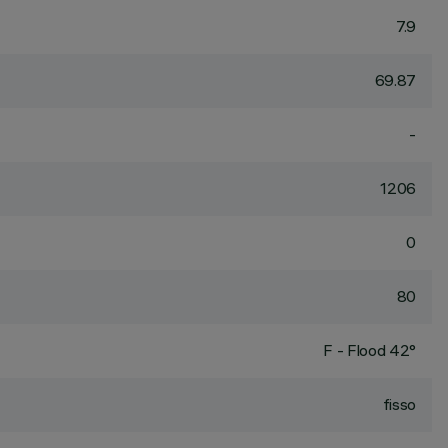
7.9
69.87
-
1206
0
80
F - Flood 42°
fisso