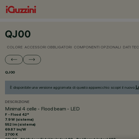
QJ00
COLORE
ACCESSORI OBBLIGATORI
COMPONENTI OPZIONALI
DATI TEC
QJ00
L
È disponibile una versione aggiornata di questo apparecchio: scopri il nuovo
DESCRIZIONE
Minimal 4 celle - Flood beam - LED
F - Flood 42°
7.9 W (sistema)
552 lm (sistema)
69.87 lm/W
2700 K