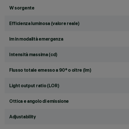
W sorgente
Efficienza luminosa (valore reale)
lm in modalità emergenza
Intensità massima (cd)
Flusso totale emesso a 90° o oltre (lm)
Light output ratio (LOR)
Ottica e angolo di emissione
Adjustability