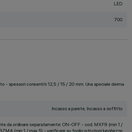
LED
700
tto - spessori consentiti 12,5 / 15 / 20 mm. Una speciale derma
Incasso a parete, Incasso a soffitto
ante da ordinare separatamente: ON-OFF - cod. MXF9 (min 1 /
ZM4 (min 1 / max 5) - verificare su foglio istruzioni lunghezze