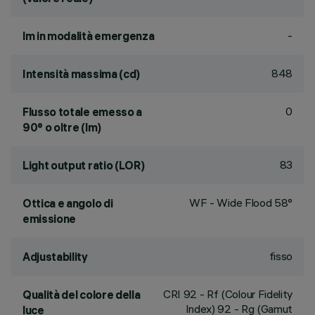
-
lm in modalità emergenza
848
Intensità massima (cd)
0
Flusso totale emesso a
90° o oltre (lm)
83
Light output ratio (LOR)
WF - Wide Flood 58°
Ottica e angolo di
emissione
fisso
Adjustability
CRI
92
- Rf (Colour Fidelity
Qualità del colore della
Index) 92 - Rg (Gamut
luce