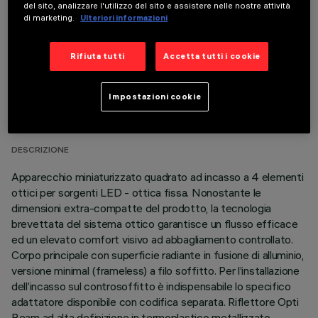
del sito, analizzare l'utilizzo del sito e assistere nelle nostre attività
di marketing.
Ulteriori informazioni
Rifiuta tutti
Accetta tutti i cookie
DATI TECNICI
Impostazioni cookie
ULTIMO AGGIORNAMENTO: 05/08/2026
DESCRIZIONE
Apparecchio miniaturizzato quadrato ad incasso a 4 elementi
ottici per sorgenti LED - ottica fissa. Nonostante le
dimensioni extra-compatte del prodotto, la tecnologia
brevettata del sistema ottico garantisce un flusso efficace
ed un elevato comfort visivo ad abbagliamento controllato.
Corpo principale con superficie radiante in fusione di alluminio,
versione minimal (frameless) a filo soffitto. Per l’installazione
dell’incasso sul controsoffitto è indispensabile lo specifico
adattatore disponibile con codifica separata. Riflettore Opti
Beam ad alta definizione in termoplastico metallizzato,