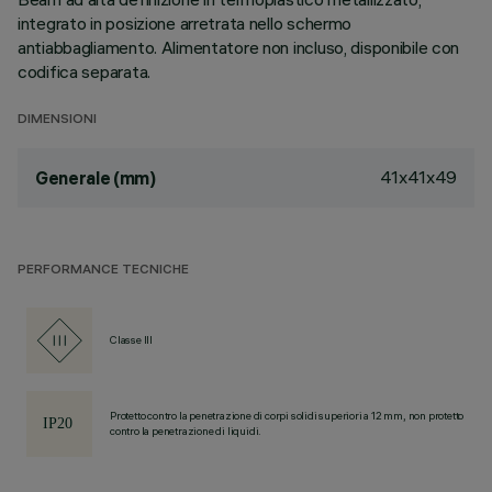
integrato in posizione arretrata nello schermo
antiabbagliamento. Alimentatore non incluso, disponibile con
codifica separata.
DIMENSIONI
41x41x49
Generale (mm)
PERFORMANCE TECNICHE
Classe III
Protetto contro la penetrazione di corpi solidi superiori a 12 mm, non protetto
contro la penetrazione di liquidi.