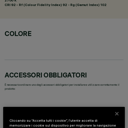
2700 K
CRI
92
- Rf (Colour Fidelity Index) 92 - Rg (Gamut Index) 102
COLORE
ACCESSORI OBBLIGATORI
È necessario ordinare uno degli accessori obbligatori per installare e utilizzare correttamente il
prodotto:
Cliccando su “Accetta tutti i cookie”, l'utente accetta di
COMPONENTI OPZIONALI
memorizzare i cookie sul dispositivo per migliorare la navigazione