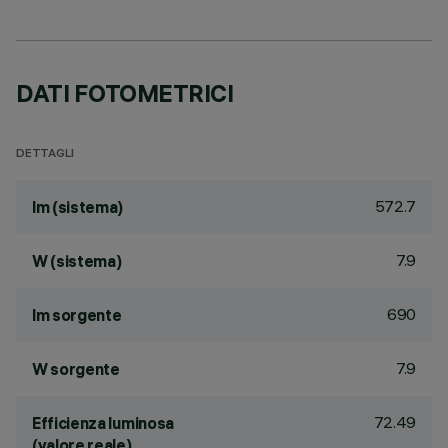
DATI FOTOMETRICI
DETTAGLI
572.7
lm (sistema)
7.9
W (sistema)
690
lm sorgente
7.9
W sorgente
72.49
Efficienza luminosa
(valore reale)