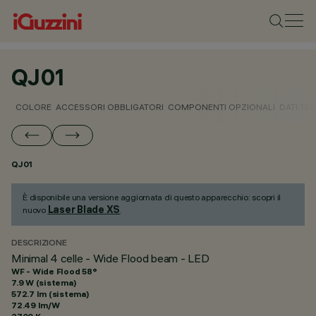
QJ01
COLORE
ACCESSORI OBBLIGATORI
COMPONENTI OPZIONALI
DATI TEC
QJ01
È disponibile una versione aggiornata di questo apparecchio: scopri il
Laser Blade XS
nuovo
.
DESCRIZIONE
Minimal 4 celle - Wide Flood beam - LED
WF - Wide Flood 58°
7.9 W (sistema)
572.7 lm (sistema)
72.49 lm/W