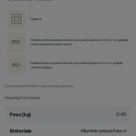
Classe II
Protetto contro la penetrazione di corpi solidi superiori a 12 mm, non protetto
contro la penetrazione di liquidi.
Protetto contro la penetrazione di corpi solidi superiori a 12 mm, protetto
contro la pioggia.
Conforme alla EN60598-1 e alle normative pertinenti.
PROPRIETÀ FISICHE
0.45
Peso (kg)
Alluminio pressofuso e
Materiale