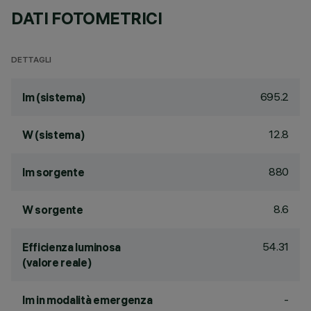
DATI FOTOMETRICI
DETTAGLI
695.2
lm (sistema)
12.8
W (sistema)
880
lm sorgente
8.6
W sorgente
54.31
Efficienza luminosa
(valore reale)
-
lm in modalità emergenza