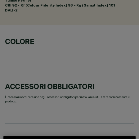
Tunable White
CRI
92
- Rf (Colour Fidelity Index) 93 - Rg (Gamut Index) 101
DALI-2
COLORE
ACCESSORI OBBLIGATORI
È necessario ordinare uno degli accessori obbligatori per installare e utilizzare correttamente il
prodotto: