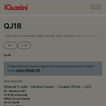
QJ18
COLORE
ACCESSORI OBBLIGATORI
DATI TECNICI
DATI FOTOMETRICI
D
QJ18
È disponibile una versione aggiornata di questo apparecchio: scopri il
Laser Blade XS
nuovo
.
DESCRIZIONE
Minimal 5 celle - Medium beam - Tunable White - LED
M - Medium 25°
12.8 W (sistema)
695.2 lm (sistema)
54.31 lm/W