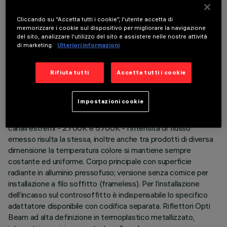
DATI TECNICI
ULTIMO AGGIORNAMENTO: 05/08/2026
Cliccando su “Accetta tutti i cookie”, l'utente accetta di
memorizzare i cookie sul dispositivo per migliorare la navigazione
del sito, analizzare l'utilizzo del sito e assistere nelle nostre attività
DESCRIZIONE
di marketing.
Ulteriori informazioni
Apparecchio miniaturizzato ad incasso lineare Minimal a 5
elementi ottici. L’impiego di sorgenti LED ad elevato indice di
Rifiuta tutti
Accetta tutti i cookie
resa cromatica con diversa temperatura colore permette di
ottenere una modulazione dinamica della luce. La variazione
Impostazioni cookie
avviene miscelando l'emissione di 3 LED 2700K e 2 LED
5700K. Nonostante la disparità delle sorgenti impiegando i
canali estremi - 2700K e 5700K - l'intensità di flusso
emesso risulta la stessa, inoltre anche tra prodotti di diversa
dimensione la temperatura colore si mantiene sempre
costante ed uniforme. Corpo principale con superficie
radiante in alluminio pressofuso; versione senza cornice per
installazione a filo soffitto (frameless). Per l’installazione
dell’incasso sul controsoffitto è indispensabile lo specifico
adattatore disponibile con codifica separata. Riflettori Opti
Beam ad alta definizione in termoplastico metallizzato,