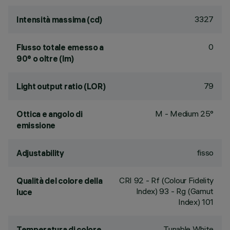
3327
Intensità massima (cd)
0
Flusso totale emesso a
90° o oltre (lm)
79
Light output ratio (LOR)
M - Medium 25°
Ottica e angolo di
emissione
fisso
Adjustability
CRI
92
- Rf (Colour Fidelity
Qualità del colore della
Index) 93 - Rg (Gamut
luce
Index) 101
Tunable White
Temperatura di colore