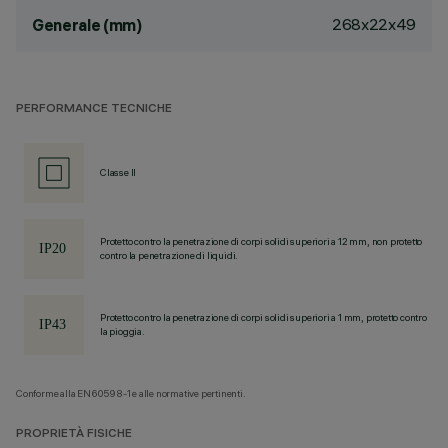
268x22x49
Generale (mm)
PERFORMANCE TECNICHE
Classe II
Protetto contro la penetrazione di corpi solidi superiori a 12 mm, non protetto
contro la penetrazione di liquidi.
Protetto contro la penetrazione di corpi solidi superiori a 1 mm, protetto contro
la pioggia.
Conforme alla EN60598-1 e alle normative pertinenti.
PROPRIETÀ FISICHE