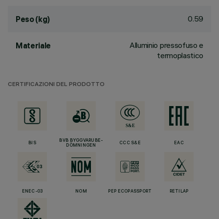
0.59
Peso (kg)
Alluminio pressofuso e
Materiale
termoplastico
CERTIFICAZIONI DEL PRODOTTO
BVB BYGGVARUBE-
BIS
CCC S&E
EAC
DÖMNINGEN
ENEC-03
NOM
PEP ECOPASSPORT
RETILAP