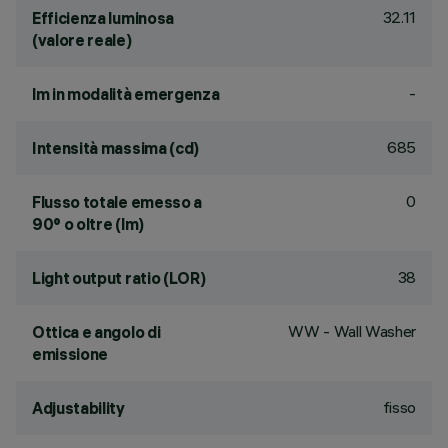
32.11
Efficienza luminosa
(valore reale)
-
lm in modalità emergenza
685
Intensità massima (cd)
0
Flusso totale emesso a
90° o oltre (lm)
38
Light output ratio (LOR)
WW - Wall Washer
Ottica e angolo di
emissione
fisso
Adjustability