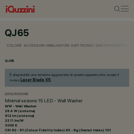
QJ65
COLORE
ACCESSORI OBBLIGATORI
DATI TECNICI
DATI FOTOMETRICI
D
QJ65
È disponibile una versione aggiornata di questo apparecchio: scopri il
Laser Blade XS
nuovo
.
DESCRIZIONE
Minimal sezione 15 LED - Wall Washer
WW - Wall Washer
28.4 W (sistema)
912 lm (sistema)
32.11 lm/W
3000 K
CRI
92
- Rf (Colour Fidelity Index) 93 - Rg (Gamut Index) 101