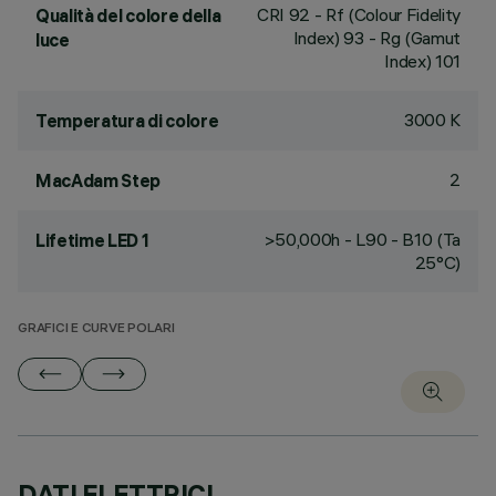
CRI
92
- Rf (Colour Fidelity
Qualità del colore della
Index) 93 - Rg (Gamut
luce
Index) 101
3000 K
Temperatura di colore
2
MacAdam Step
>50,000h - L90 - B10 (Ta
Lifetime LED 1
25°C)
GRAFICI E CURVE POLARI
DATI ELETTRICI