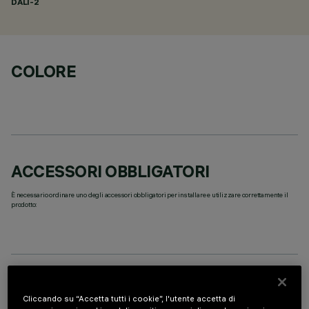
DALI-2
COLORE
ACCESSORI OBBLIGATORI
È necessario ordinare uno degli accessori obbligatori per installare e utilizzare correttamente il
prodotto:
DATI TECNICI
Cliccando su “Accetta tutti i cookie”, l'utente accetta di