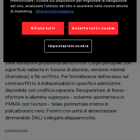
memorizzare i cookie sul dispositivo per migliorare la navigazione
ULTIMO AGGIORNAMENTO: 06/08/2026
del sito, analizzare l'utilizzo del sito e assistere nelle nostre attività
di marketing.
Ulteriori informazioni
DESCRIZIONE
Apparecchio miniaturizzato lineare ad incasso per sorgenti
Rifiuta tutti
Accetta tutti i cookie
LED, specializzato per illuminazione verticale delle pareti.
Nonostante le dimensioni extra-compatte del prodotto, la
Impostazioni cookie
tecnologia brevettata del sistema ottico garantisce
un’emissione omogenea ed efficace sulla parete, evitando
zone d’ombra in prossimità del soffitto. Corpo principale con
superficie radiante in fusione di alluminio, versione minimal
(frameless) a filo soffitto. Per l’installazione dell’incasso sul
controsoffitto è indispensabile lo specifico adattatore
disponibile con codifica separata. Recuperatore di flusso -
riflettore in alluminio superpuro - schermo asimmetrico in
PMMA con texture - telaio perimetrale interno in
policarbonato nero. Fornito con unità di alimentazione
dimmerabile DALI collegata all’apparecchio.
DIMENSIONI