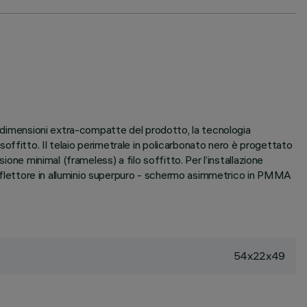
e dimensioni extra-compatte del prodotto, la tecnologia
ffitto. Il telaio perimetrale in policarbonato nero è progettato
one minimal (frameless) a filo soffitto. Per l’installazione
 riflettore in alluminio superpuro - schermo asimmetrico in PMMA
54x22x49