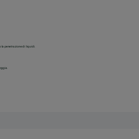
o la penetrazione di liquidi.
ioggia.