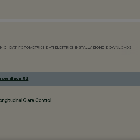
NICI
DATI FOTOMETRICI
DATI ELETTRICI
INSTALLAZIONE
DOWNLOADS
aser Blade XS
.
ngitudinal Glare Control