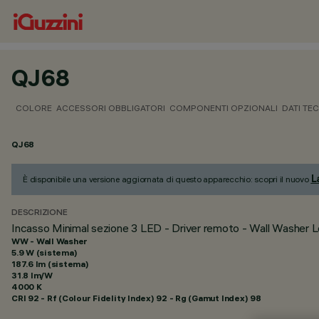
QJ68
COLORE
ACCESSORI OBBLIGATORI
COMPONENTI OPZIONALI
DATI TEC
QJ68
L
È disponibile una versione aggiornata di questo apparecchio: scopri il nuovo
DESCRIZIONE
Incasso Minimal sezione 3 LED - Driver remoto - Wall Washer Lo
WW - Wall Washer
5.9 W (sistema)
187.6 lm (sistema)
31.8 lm/W
4000 K
CRI
92
- Rf (Colour Fidelity Index) 92 - Rg (Gamut Index) 98