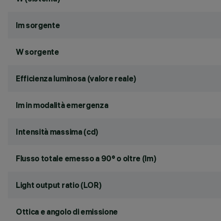
lm sorgente
W sorgente
Efficienza luminosa (valore reale)
lm in modalità emergenza
Intensità massima (cd)
Flusso totale emesso a 90° o oltre (lm)
Light output ratio (LOR)
Ottica e angolo di emissione