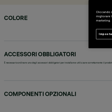
Cliccando s
COLORE
migliorare l
marketing.
Imposta
ACCESSORI OBBLIGATORI
È necessario ordinare uno degli accessori obbligatori per installare e utilizzare correttamente il prodot
COMPONENTI OPZIONALI