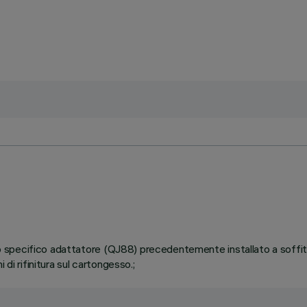
ullo specifico adattatore (QJ88) precedentemente installato a soffi
di rifinitura sul cartongesso.;