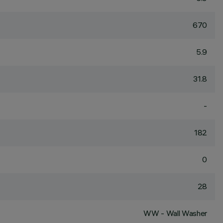
670
5.9
31.8
-
182
0
28
WW - Wall Washer