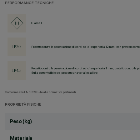
PERFORMANCE TECNICHE
Classe III
Protetto contro la penetrazione di corpi solidi superiori a 12 mm, non protetto contr
Protetto contro la penetrazione di corpi solidi superiori a 1 mm, protetto contro la p
Sulla parte visibile del prodotto una volta installato
Conforme alla EN60598-1 e alle normative pertinenti.
PROPRIETÀ FISICHE
Peso (kg)
Materiale