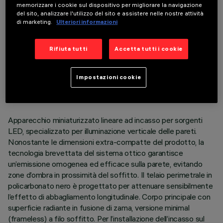
memorizzare i cookie sul dispositivo per migliorare la navigazione
del sito, analizzare l'utilizzo del sito e assistere nelle nostre attività
di marketing.
Ulteriori informazioni
Rifiuta tutti
Accetta tutti i cookie
DATI TECNICI
ULTIMO AGGIORNAMENTO: 05/08/2026
Impostazioni cookie
DESCRIZIONE
Apparecchio miniaturizzato lineare ad incasso per sorgenti
LED, specializzato per illuminazione verticale delle pareti.
Nonostante le dimensioni extra-compatte del prodotto, la
tecnologia brevettata del sistema ottico garantisce
un’emissione omogenea ed efficace sulla parete, evitando
zone d’ombra in prossimità del soffitto. Il telaio perimetrale in
policarbonato nero è progettato per attenuare sensibilmente
l’effetto di abbagliamento longitudinale. Corpo principale con
superficie radiante in fusione di zama, versione minimal
(frameless) a filo soffitto. Per l’installazione dell’incasso sul