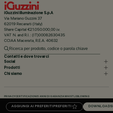
iGuzzini illuminazione S.p.A
Via Mariano Guzzini 37
62019 Recanati (Italy)
Share Capital €21.050.000,00 i.v.
VAT N. and R.I. : (IT)00082630435
CCIAA Macerata, R.E.A. 40632
Contatti e dove trovarci
Social
Prodotti
Chi siamo
PRIVACY
CERTIFICAZIONI
5 ANNI DI GARANZIA
WHISTLEBLOWING
COOKIE POLICY
DICHIARAZIONE DI ACCESSIBILITÀ
I NOSTRI CODICI
AGGIUNGI AI PREFERITI
PREFERITI
DOWNLOADS
KNOWLEDGE BASE (LOGIN NECESSARIO)
DOWNLOADS