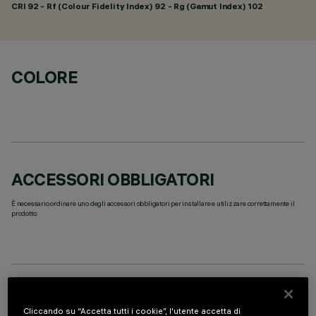
CRI
92
- Rf (Colour Fidelity Index) 92 - Rg (Gamut Index) 102
COLORE
ACCESSORI OBBLIGATORI
È necessario ordinare uno degli accessori obbligatori per installare e utilizzare correttamente il
prodotto:
COMPONENTI OPZIONALI
Cliccando su “Accetta tutti i cookie”, l'utente accetta di