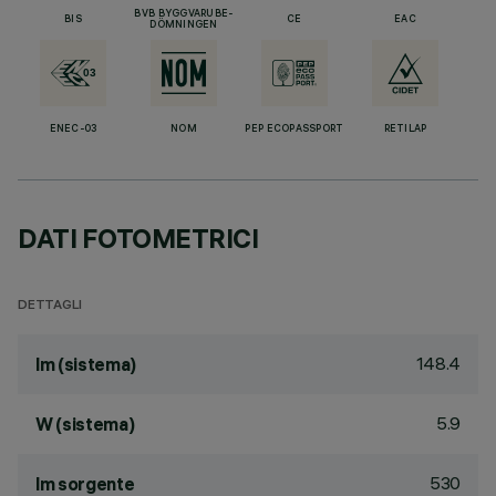
BVB BYGGVARUBE-
BIS
CE
EAC
DÖMNINGEN
ENEC-03
NOM
PEP ECOPASSPORT
RETILAP
DATI FOTOMETRICI
DETTAGLI
148.4
lm (sistema)
5.9
W (sistema)
530
lm sorgente