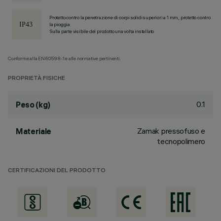
Protetto contro la penetrazione di corpi solidi superiori a 1 mm, protetto contro
la pioggia.
Sulla parte visibile del prodotto una volta installato
Conforme alla EN60598-1 e alle normative pertinenti.
PROPRIETÀ FISICHE
0.1
Peso (kg)
Zamak pressofuso e
Materiale
tecnopolimero
CERTIFICAZIONI DEL PRODOTTO