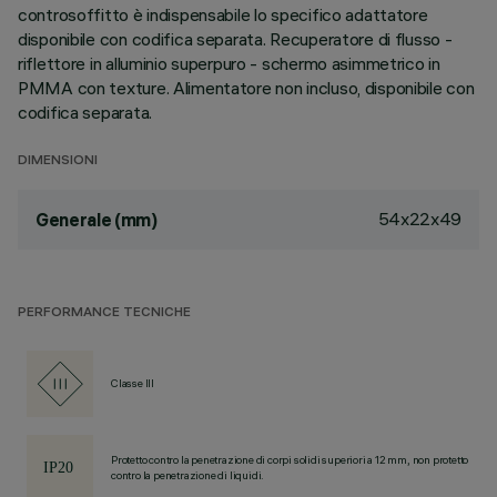
controsoffitto è indispensabile lo specifico adattatore
disponibile con codifica separata. Recuperatore di flusso -
riflettore in alluminio superpuro - schermo asimmetrico in
PMMA con texture. Alimentatore non incluso, disponibile con
codifica separata.
DIMENSIONI
54x22x49
Generale (mm)
PERFORMANCE TECNICHE
Classe III
Protetto contro la penetrazione di corpi solidi superiori a 12 mm, non protetto
contro la penetrazione di liquidi.