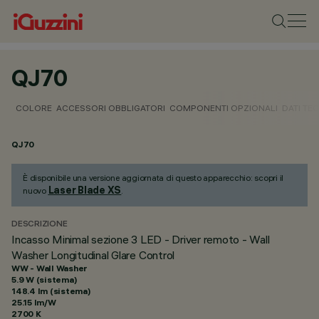
QJ70
COLORE
ACCESSORI OBBLIGATORI
COMPONENTI OPZIONALI
DATI TEC
QJ70
È disponibile una versione aggiornata di questo apparecchio: scopri il
Laser Blade XS
nuovo
.
DESCRIZIONE
Incasso Minimal sezione 3 LED - Driver remoto - Wall
Washer Longitudinal Glare Control
WW - Wall Washer
5.9 W (sistema)
148.4 lm (sistema)
25.15 lm/W
2700 K