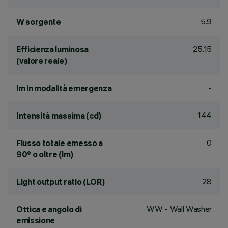
5.9
W sorgente
25.15
Efficienza luminosa
(valore reale)
-
lm in modalità emergenza
144
Intensità massima (cd)
0
Flusso totale emesso a
90° o oltre (lm)
28
Light output ratio (LOR)
WW - Wall Washer
Ottica e angolo di
emissione