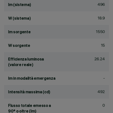
496
lm (sistema)
18.9
W (sistema)
1550
lm sorgente
15
W sorgente
26.24
Efficienza luminosa
(valore reale)
-
lm in modalità emergenza
492
Intensità massima (cd)
0
Flusso totale emesso a
90° o oltre (lm)