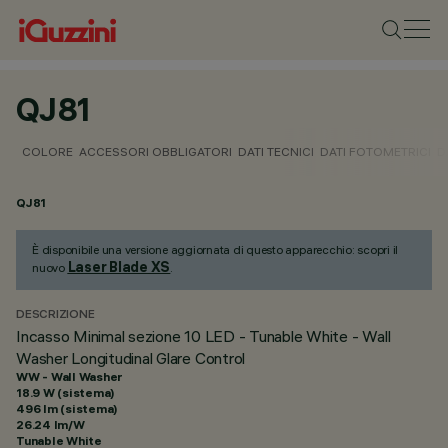
QJ81
COLORE
ACCESSORI OBBLIGATORI
DATI TECNICI
DATI FOTOMETRICI
D
QJ81
È disponibile una versione aggiornata di questo apparecchio: scopri il
Laser Blade XS
nuovo
.
DESCRIZIONE
Incasso Minimal sezione 10 LED - Tunable White - Wall
Washer Longitudinal Glare Control
WW - Wall Washer
18.9 W (sistema)
496 lm (sistema)
26.24 lm/W
Tunable White