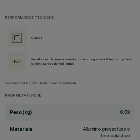
PERFORMANCE TECNICHE
Classe II
Protetto contro la penetrazione di corpi solidi superiori a 12 mm, non protetto
contro la penetrazione di liquidi.
Conforme alla EN60598-1 e alle normative pertinenti.
PROPRIETÀ FISICHE
0.59
Peso (kg)
Alluminio pressofuso e
Materiale
termoplastico