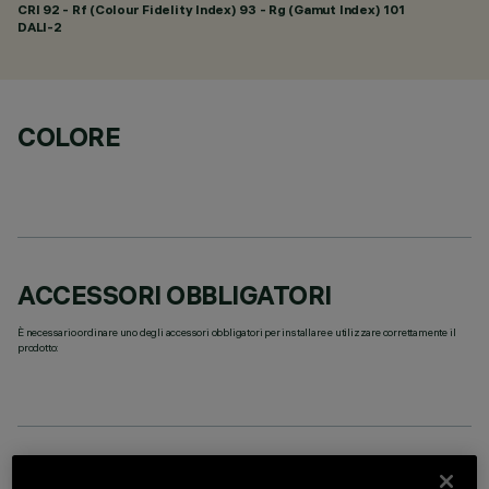
CRI
92
- Rf (Colour Fidelity Index) 93 - Rg (Gamut Index) 101
DALI-2
COLORE
ACCESSORI OBBLIGATORI
È necessario ordinare uno degli accessori obbligatori per installare e utilizzare correttamente il
prodotto:
DATI TECNICI