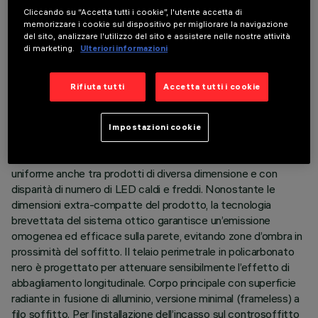
Cliccando su “Accetta tutti i cookie”, l'utente accetta di
ULTIMO AGGIORNAMENTO: 06/08/2026
memorizzare i cookie sul dispositivo per migliorare la navigazione
del sito, analizzare l'utilizzo del sito e assistere nelle nostre attività
di marketing.
Ulteriori informazioni
DESCRIZIONE
Apparecchio miniaturizzato ad incasso lineare Minimal.
Rifiuta tutti
Accetta tutti i cookie
L’impiego di sorgenti LED ad elevato indice di resa cromatica
con diversa temperatura colore permette di ottenere una
modulazione dinamica della luce. La variazione avviene
Impostazioni cookie
miscelando l'emissione di 5 LED 2700K e 5 LED 5700K. La
temperatura colore si mantiene sempre costante ed
uniforme anche tra prodotti di diversa dimensione e con
disparità di numero di LED caldi e freddi. Nonostante le
dimensioni extra-compatte del prodotto, la tecnologia
brevettata del sistema ottico garantisce un’emissione
omogenea ed efficace sulla parete, evitando zone d’ombra in
prossimità del soffitto. Il telaio perimetrale in policarbonato
nero è progettato per attenuare sensibilmente l’effetto di
abbagliamento longitudinale. Corpo principale con superficie
radiante in fusione di alluminio, versione minimal (frameless) a
filo soffitto. Per l’installazione dell’incasso sul controsoffitto