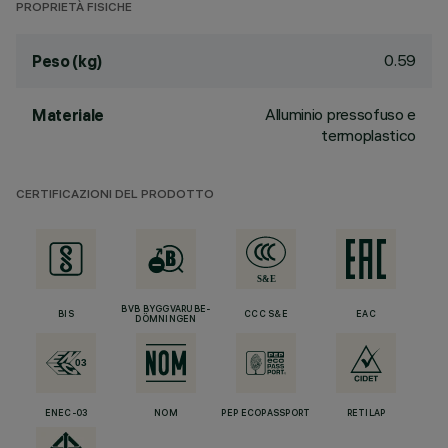
PROPRIETÀ FISICHE
0.59
Peso (kg)
Alluminio pressofuso e
Materiale
termoplastico
CERTIFICAZIONI DEL PRODOTTO
BVB BYGGVARUBE-
BIS
CCC S&E
EAC
DÖMNINGEN
ENEC-03
NOM
PEP ECOPASSPORT
RETILAP