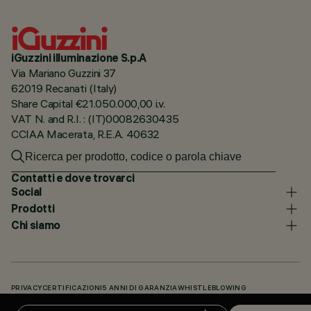
iGuzzini illuminazione S.p.A
Via Mariano Guzzini 37
62019 Recanati (Italy)
Share Capital €21.050.000,00 i.v.
VAT N. and R.I. : (IT)00082630435
CCIAA Macerata, R.E.A. 40632
Contatti e dove trovarci
Social
Prodotti
Chi siamo
PRIVACY
CERTIFICAZIONI
5 ANNI DI GARANZIA
WHISTLEBLOWING
COOKIE POLICY
DICHIARAZIONE DI ACCESSIBILITÀ
I NOSTRI CODICI