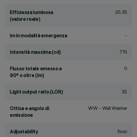
25.35
Efficienza luminosa
(valore reale)
-
lm in modalità emergenza
715
Intensità massima (cd)
0
Flusso totale emesso a
90° o oltre (lm)
32
Light output ratio (LOR)
WW - Wall Washer
Ottica e angolo di
emissione
fisso
Adjustability