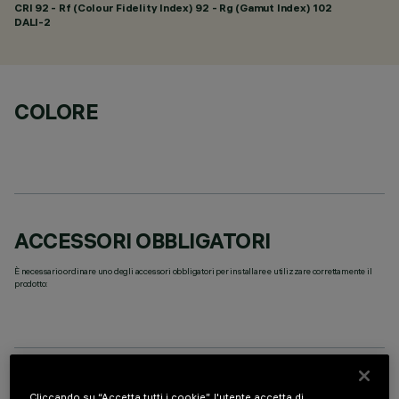
CRI
92
- Rf (Colour Fidelity Index) 92 - Rg (Gamut Index) 102
DALI-2
COLORE
ACCESSORI OBBLIGATORI
È necessario ordinare uno degli accessori obbligatori per installare e utilizzare correttamente il
prodotto:
DATI TECNICI
Cliccando su “Accetta tutti i cookie”, l'utente accetta di