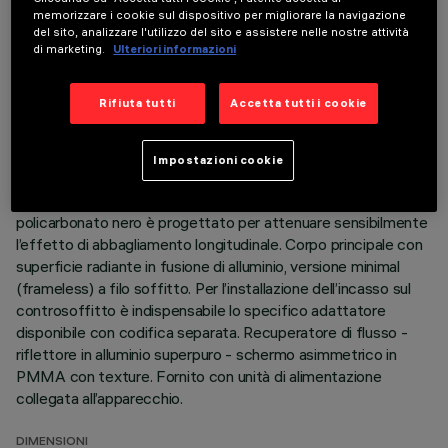
memorizzare i cookie sul dispositivo per migliorare la navigazione
ULTIMO AGGIORNAMENTO: 06/08/2026
del sito, analizzare l'utilizzo del sito e assistere nelle nostre attività
di marketing.
Ulteriori informazioni
DESCRIZIONE
Rifiuta tutti
Accetta tutti i cookie
Apparecchio miniaturizzato lineare ad incasso per sorgenti
LED. Nonostante le dimensioni extra-compatte del prodotto,
la tecnologia brevettata del sistema ottico garantisce
Impostazioni cookie
un’emissione omogenea ed efficace sulla parete, evitando
zone d’ombra in prossimità del soffitto. Il telaio perimetrale in
policarbonato nero è progettato per attenuare sensibilmente
l’effetto di abbagliamento longitudinale. Corpo principale con
superficie radiante in fusione di alluminio, versione minimal
(frameless) a filo soffitto. Per l’installazione dell’incasso sul
controsoffitto è indispensabile lo specifico adattatore
disponibile con codifica separata. Recuperatore di flusso -
riflettore in alluminio superpuro - schermo asimmetrico in
PMMA con texture. Fornito con unità di alimentazione
collegata all’apparecchio.
DIMENSIONI