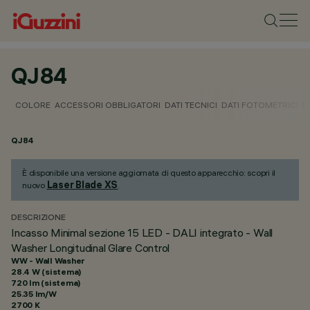
QJ84
COLORE
ACCESSORI OBBLIGATORI
DATI TECNICI
DATI FOTOMETRICI
D
QJ84
È disponibile una versione aggiornata di questo apparecchio: scopri il
Laser Blade XS
nuovo
.
DESCRIZIONE
Incasso Minimal sezione 15 LED - DALI integrato - Wall
Washer Longitudinal Glare Control
WW - Wall Washer
28.4 W (sistema)
720 lm (sistema)
25.35 lm/W
2700 K