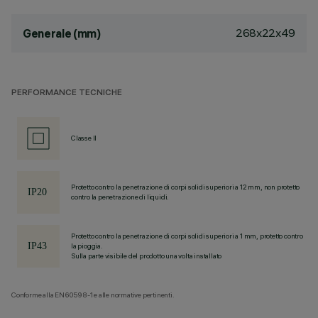
268x22x49
Generale (mm)
PERFORMANCE TECNICHE
Classe II
Protetto contro la penetrazione di corpi solidi superiori a 12 mm, non protetto
contro la penetrazione di liquidi.
Protetto contro la penetrazione di corpi solidi superiori a 1 mm, protetto contro
la pioggia.
Sulla parte visibile del prodotto una volta installato
Conforme alla EN60598-1 e alle normative pertinenti.