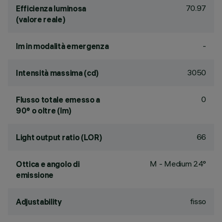
70.97
Efficienza luminosa
(valore reale)
-
lm in modalità emergenza
3050
Intensità massima (cd)
0
Flusso totale emesso a
90° o oltre (lm)
66
Light output ratio (LOR)
M - Medium 24°
Ottica e angolo di
emissione
fisso
Adjustability