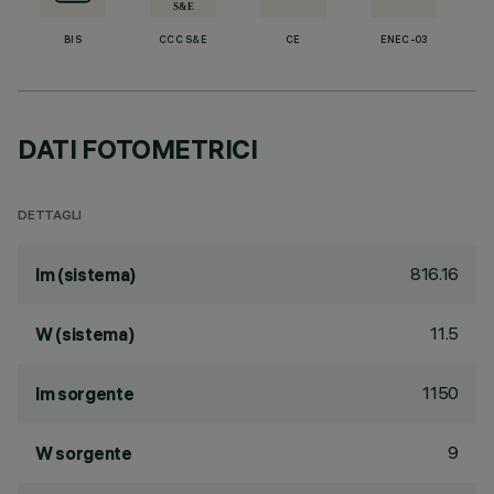
BIS
CCC S&E
CE
ENEC-03
DATI FOTOMETRICI
DETTAGLI
816.16
lm (sistema)
11.5
W (sistema)
1150
lm sorgente
9
W sorgente