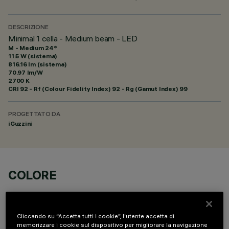
DESCRIZIONE
Minimal 1 cella - Medium beam - LED
M - Medium 24°
11.5 W (sistema)
816.16 lm (sistema)
70.97 lm/W
2700 K
CRI
92
- Rf (Colour Fidelity Index) 92 - Rg (Gamut Index) 99
PROGETTATO DA
iGuzzini
COLORE
Cliccando su “Accetta tutti i cookie”, l'utente accetta di
memorizzare i cookie sul dispositivo per migliorare la navigazione