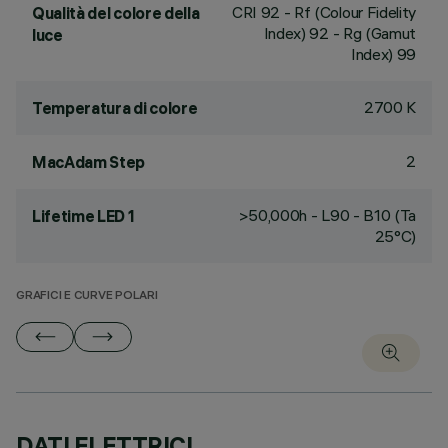
CRI
92
- Rf (Colour Fidelity
Qualità del colore della
Index) 92 - Rg (Gamut
luce
Index) 99
2700 K
Temperatura di colore
2
MacAdam Step
>50,000h - L90 - B10 (Ta
Lifetime LED 1
25°C)
GRAFICI E CURVE POLARI
DATI ELETTRICI