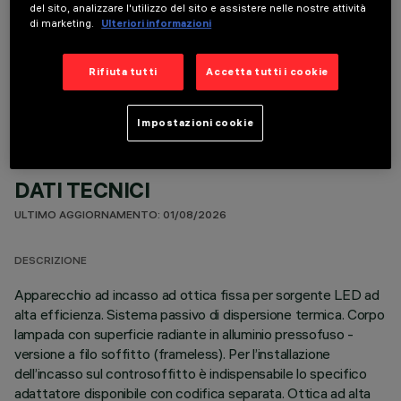
del sito, analizzare l'utilizzo del sito e assistere nelle nostre attività
di marketing.
Ulteriori informazioni
ACCESSORI OBBLIGATORI
È necessario ordinare uno degli accessori obbligatori per installare e utilizzare correttamente il
Rifiuta tutti
Accetta tutti i cookie
prodotto:
Impostazioni cookie
DATI TECNICI
ULTIMO AGGIORNAMENTO: 01/08/2026
DESCRIZIONE
Apparecchio ad incasso ad ottica fissa per sorgente LED ad
alta efficienza. Sistema passivo di dispersione termica. Corpo
lampada con superficie radiante in alluminio pressofuso -
versione a filo soffitto (frameless). Per l’installazione
dell’incasso sul controsoffitto è indispensabile lo specifico
adattatore disponibile con codifica separata. Ottica ad alta