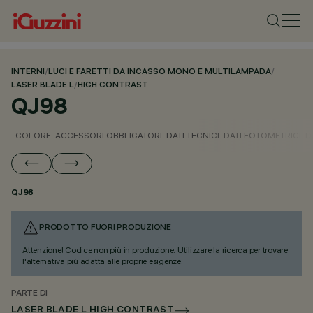
INTERNI
/
LUCI E FARETTI DA INCASSO MONO E MULTILAMPADA
/
LASER BLADE L
/
HIGH CONTRAST
QJ98
COLORE
ACCESSORI OBBLIGATORI
DATI TECNICI
DATI FOTOMETRICI
D
QJ98
PRODOTTO FUORI PRODUZIONE
Attenzione! Codice non più in produzione. Utilizzare la ricerca per trovare
l'alternativa più adatta alle proprie esigenze.
PARTE DI
LASER BLADE L HIGH CONTRAST