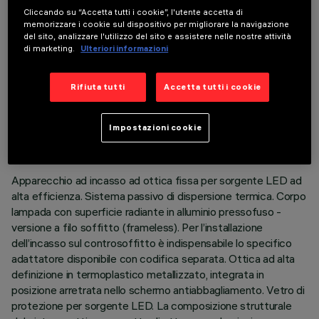
prodotto:
Cliccando su “Accetta tutti i cookie”, l'utente accetta di
memorizzare i cookie sul dispositivo per migliorare la navigazione
del sito, analizzare l'utilizzo del sito e assistere nelle nostre attività
di marketing.
Ulteriori informazioni
Rifiuta tutti
Accetta tutti i cookie
DATI TECNICI
ULTIMO AGGIORNAMENTO: 05/08/2026
Impostazioni cookie
DESCRIZIONE
Apparecchio ad incasso ad ottica fissa per sorgente LED ad
alta efficienza. Sistema passivo di dispersione termica. Corpo
lampada con superficie radiante in alluminio pressofuso -
versione a filo soffitto (frameless). Per l’installazione
dell’incasso sul controsoffitto è indispensabile lo specifico
adattatore disponibile con codifica separata. Ottica ad alta
definizione in termoplastico metallizzato, integrata in
posizione arretrata nello schermo antiabbagliamento. Vetro di
protezione per sorgente LED. La composizione strutturale