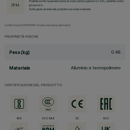
Protetto contro la penetrazione di corpi solidi superiori a 1 mm, protetto contro
gli spruzzi.
Sulla parte visibile del prodotto una volta installato
Conforme alla EN60598-1 e alle normative pertinenti.
PROPRIETÀ FISICHE
0.48
Peso (kg)
Alluminio e tecnopolimero
Materiale
CERTIFICAZIONI DEL PRODOTTO
BIS
CCC S&E
CE
EAC