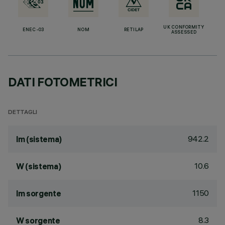
UK CONFORMITY
ENEC-03
NOM
RETILAP
ASSESSED
DATI FOTOMETRICI
DETTAGLI
942.2
lm (sistema)
10.6
W (sistema)
1150
lm sorgente
8.3
W sorgente