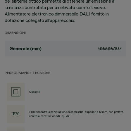
del sistema ottico permette di ottenere un'emissione a
luminanza controllata per un elevato comfort visivo.
Alimentatore elettronico dimmerabile DALI fornito in
dotazione collegato all'apparecchio.
DIMENSIONI
69x69x107
Generale (mm)
PERFORMANCE TECNICHE
Classe II
Protetto contro la penetrazione di corpi solidi superiori a 12 mm, non protetto
contro la penetrazione di liquidi.