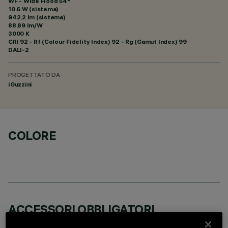
WF - Wide Flood 54°
10.6 W (sistema)
942.2 lm (sistema)
88.89 lm/W
3000 K
CRI
92
- Rf (Colour Fidelity Index) 92 - Rg (Gamut Index) 99
DALI-2
PROGETTATO DA
iGuzzini
COLORE
ACCESSORI OBBLIGATORI
È necessario ordinare uno degli accessori obbligatori per installare e utilizzare correttamente il