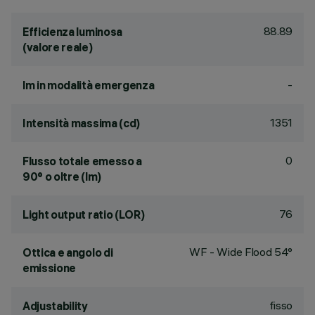
88.89
Efficienza luminosa
(valore reale)
-
lm in modalità emergenza
1351
Intensità massima (cd)
0
Flusso totale emesso a
90° o oltre (lm)
76
Light output ratio (LOR)
WF - Wide Flood 54°
Ottica e angolo di
emissione
fisso
Adjustability