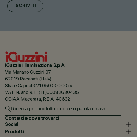
ISCRIVITI
iGuzzini illuminazione S.p.A
Via Mariano Guzzini 37
62019 Recanati (Italy)
Share Capital €21.050.000,00 i.v.
VAT N. and R.I. : (IT)00082630435
CCIAA Macerata, R.E.A. 40632
Contatti e dove trovarci
Social
Prodotti