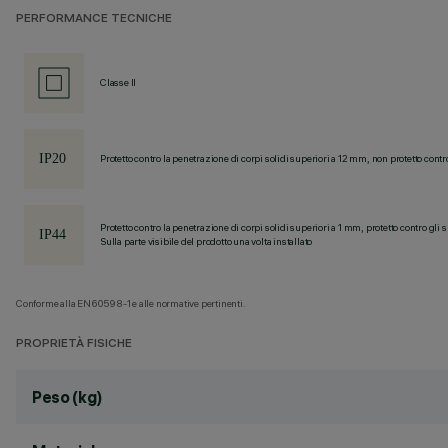
PERFORMANCE TECNICHE
Classe II
Protetto contro la penetrazione di corpi solidi superiori a 12 mm, non protetto contr
Protetto contro la penetrazione di corpi solidi superiori a 1 mm, protetto contro gli 
Sulla parte visibile del prodotto una volta installato
Conforme alla EN60598-1 e alle normative pertinenti.
PROPRIETÀ FISICHE
Peso (kg)