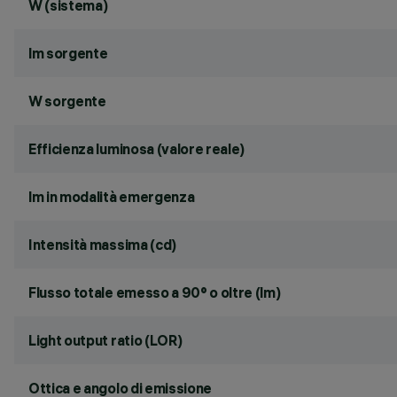
W (sistema)
lm sorgente
W sorgente
Efficienza luminosa (valore reale)
lm in modalità emergenza
Intensità massima (cd)
Flusso totale emesso a 90° o oltre (lm)
Light output ratio (LOR)
Ottica e angolo di emissione