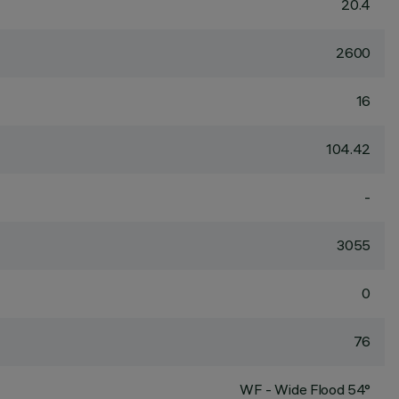
20.4
2600
16
104.42
-
3055
0
76
WF - Wide Flood 54°