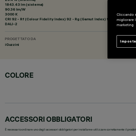
1843.43 lm (sistema)
90.36 lm/W
3000 K
Cliccando s
CRI
92
- Rf (Colour Fidelity Index) 92 - Rg (Gamut Index) 99
migliorare l
DALI-2
marketing.
PROGETTATO DA
Imposta
iGuzzini
COLORE
ACCESSORI OBBLIGATORI
È necessario ordinare uno degli accessori obbligatori per installare e utilizzare correttamente il prodot