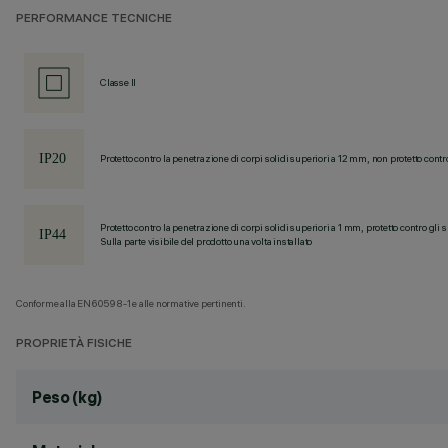
PERFORMANCE TECNICHE
Classe II
Protetto contro la penetrazione di corpi solidi superiori a 12 mm, non protetto contr
Protetto contro la penetrazione di corpi solidi superiori a 1 mm, protetto contro gli 
Sulla parte visibile del prodotto una volta installato
Conforme alla EN60598-1 e alle normative pertinenti.
PROPRIETÀ FISICHE
Peso (kg)