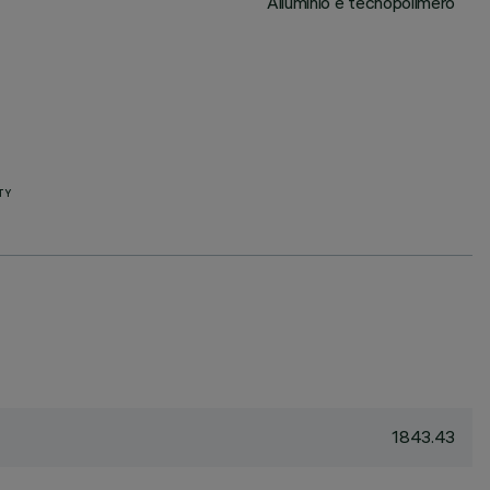
Alluminio e tecnopolimero
TY
1843.43