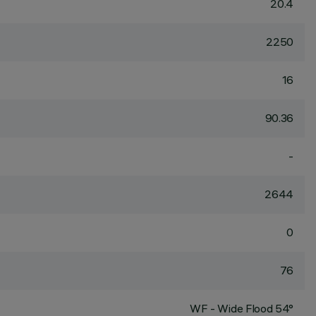
20.4
2250
16
90.36
-
2644
0
76
WF - Wide Flood 54°