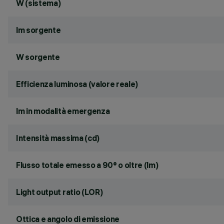
W (sistema)
lm sorgente
W sorgente
Efficienza luminosa (valore reale)
lm in modalità emergenza
Intensità massima (cd)
Flusso totale emesso a 90° o oltre (lm)
Light output ratio (LOR)
Ottica e angolo di emissione