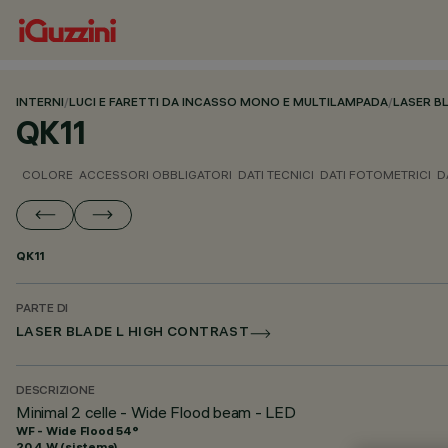
INTERNI
/
LUCI E FARETTI DA INCASSO MONO E MULTILAMPADA
/
LASER B
QK11
COLORE
ACCESSORI OBBLIGATORI
DATI TECNICI
DATI FOTOMETRICI
D
QK11
PARTE DI
LASER BLADE L HIGH CONTRAST
DESCRIZIONE
Minimal 2 celle - Wide Flood beam - LED
WF - Wide Flood 54°
20.4 W (sistema)