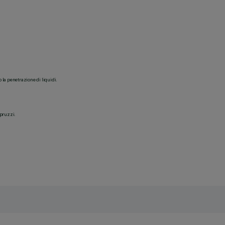
o la penetrazione di liquidi.
spruzzi.