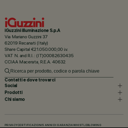
iGuzzini illuminazione S.p.A
Via Mariano Guzzini 37
62019 Recanati (Italy)
Share Capital €21.050.000,00 i.v.
VAT N. and R.I. : (IT)00082630435
CCIAA Macerata, R.E.A. 40632
Contatti e dove trovarci
Social
Prodotti
Chi siamo
PRIVACY
CERTIFICAZIONI
5 ANNI DI GARANZIA
WHISTLEBLOWING