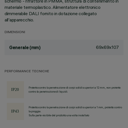
schermo - rifrattore in PMMA, struttura di contenimento in
materiale termoplastico. Alimentatore elettronico
dimmerabile DALI fornito in dotazione collegato
all'apparecchio.
DIMENSIONI
69x69x107
Generale (mm)
PERFORMANCE TECNICHE
Protetto contro la penetrazione di corpi solidi superiori a 12 mm, non protetto
contro la penetrazione di liquidi.
Protetto contro la penetrazione di corpi solidi superiori a 1 mm, protetto contro
la pioggia.
Sulla parte visibile del prodotto una volta installato