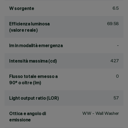
6.5
W sorgente
69.58
Efficienza luminosa
(valore reale)
-
lm in modalità emergenza
427
Intensità massima (cd)
0
Flusso totale emesso a
90° o oltre (lm)
57
Light output ratio (LOR)
WW - Wall Washer
Ottica e angolo di
emissione