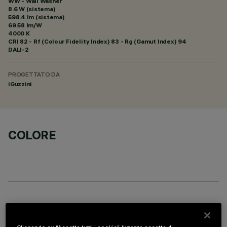
WW - Wall Washer
8.6 W (sistema)
598.4 lm (sistema)
69.58 lm/W
4000 K
CRI
82
- Rf (Colour Fidelity Index) 83 - Rg (Gamut Index) 94
DALI-2
PROGETTATO DA
iGuzzini
COLORE
ACCESSORI OBBLIGATORI
È necessario ordinare uno degli accessori obbligatori per installare e utilizzare correttamente il