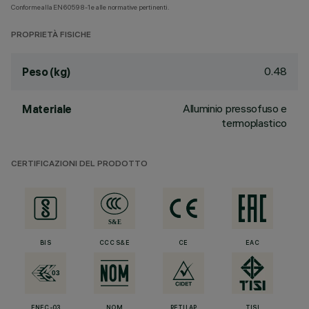
Conforme alla EN60598-1 e alle normative pertinenti.
PROPRIETÀ FISICHE
0.48
Peso (kg)
Alluminio pressofuso e
Materiale
termoplastico
CERTIFICAZIONI DEL PRODOTTO
BIS
CCC S&E
CE
EAC
ENEC-03
NOM
RETILAP
TISI