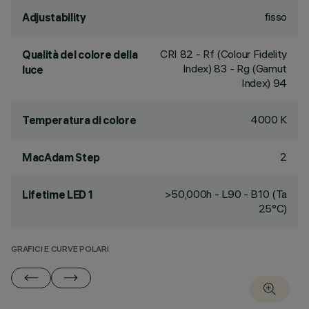
fisso
Adjustability
CRI
82
- Rf (Colour Fidelity
Qualità del colore della
Index) 83 - Rg (Gamut
luce
Index) 94
4000 K
Temperatura di colore
2
MacAdam Step
>50,000h - L90 - B10 (Ta
Lifetime LED 1
25°C)
GRAFICI E CURVE POLARI