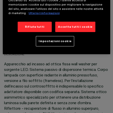
Cliccando su “Accetta tutti i cookie”, l'utente accetta di
prodotto:
memorizzare i cookie sul dispositivo per migliorare la navigazione
del sito, analizzare l'utilizzo del sito e assistere nelle nostre attività
di marketing.
Ulteriori informazioni
Rifiuta tutti
Accetta tutti i cookie
DATI TECNICI
Impostazioni cookie
ULTIMO AGGIORNAMENTO: 06/08/2026
DESCRIZIONE
Apparecchio ad incasso ad ottica fissa wall washer per
sorgente LED. Sistema passivo di dispersione termica. Corpo
lampada con superficie radiante in alluminio pressofuso,
versione a filo soffitto (frameless). Per l’installazione
dell’incasso sul controsoffitto è indispensabile lo specifico
adattatore disponibile con codifica separata. Sistema ottico
asimmetrico specializzato per ottenere una distribuzione
luminosa sulla parete definita e senza zone d’ombra.
Riflettore - recuperatore di flusso in alluminio superpuro,