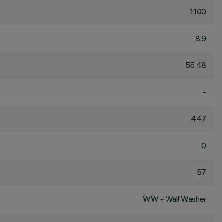
1100
8.9
55.48
-
447
0
57
WW - Wall Washer