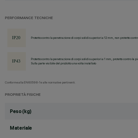
PERFORMANCE TECNICHE
Protetto contro la penetrazione di corpi solidi superiori a 12 mm, non protetto contr
Protetto contro la penetrazione di corpi solidi superiori a 1 mm, protetto contro la p
Sulla parte visibile del prodotto una volta installato
Conforme alla EN60598-1 e alle normative pertinenti.
PROPRIETÀ FISICHE
Peso (kg)
Materiale