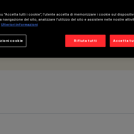
u “Accetta tutti i cookie”, l'utente accetta di memorizzare i cookie sul dispositi
a navigazione del sito, analizzare l'utilizzo del sito e assistere nelle nostre attivi
Ulteriori informazioni
zioni cookie
Rifiuta tutti
Accetta tut