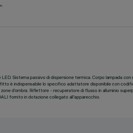
to:
LED. Sistema passivo di dispersione termica. Corpo lampada con supe
soffitto è indispensabile lo specifico adattatore disponibile con cod
 zone d’ombra. Riflettore - recuperatore di flusso in alluminio supe
LI fornito in dotazione collegato all'apparecchio.