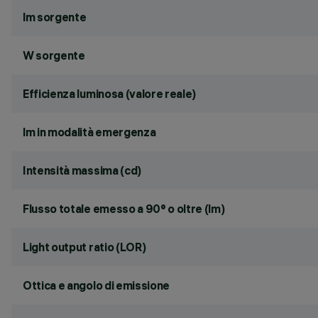
lm sorgente
W sorgente
Efficienza luminosa (valore reale)
lm in modalità emergenza
Intensità massima (cd)
Flusso totale emesso a 90° o oltre (lm)
Light output ratio (LOR)
Ottica e angolo di emissione