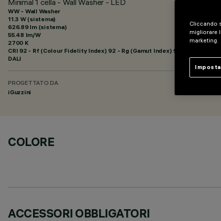
Minimal 1 cella - Wall Washer - LED
WW - Wall Washer
11.3 W (sistema)
Cliccando s
626.89 lm (sistema)
migliorare l
55.48 lm/W
marketing.
2700 K
CRI
92
- Rf (Colour Fidelity Index) 92 - Rg (Gamut Index) 99
DALI
Imposta
PROGETTATO DA
iGuzzini
COLORE
ACCESSORI OBBLIGATORI