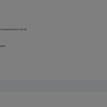
o la penetrazione di liquidi.
ioggia.