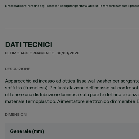
È necessario ordinare uno degli accessori obbligatori per installare e utilizzare correttamente il prodot
DATI TECNICI
ULTIMO AGGIORNAMENTO: 06/08/2026
DESCRIZIONE
Apparecchio ad incasso ad ottica fissa wall washer per sorgente 
soffitto (frameless). Per l’installazione dell’incasso sul contro
ottenere una distribuzione luminosa sulla parete definita e senza
materiale termoplastico. Alimentatore elettronico dimmerabile DA
DIMENSIONI
Generale (mm)