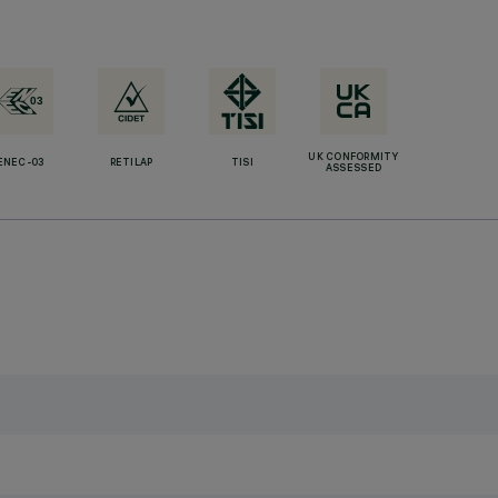
UK CONFORMITY
ENEC-03
RETILAP
TISI
ASSESSED