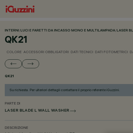
INTERNI
/
LUCI E FARETTI DA INCASSO MONO E MULTILAMPADA
/
LASER B
QK21
COLORE
ACCESSORI OBBLIGATORI
DATI TECNICI
DATI FOTOMETRICI
D
QK21
Su richiesta. Per ulteriori dettagli contattare il proprio referente iGuzzini.
PARTE DI
LASER BLADE L WALL WASHER
DESCRIZIONE