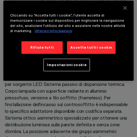
prodotto:
Cliccando su “Accetta tutti i cookie”, l'utente accetta di
memorizzare i cookie sul dispositivo per migliorare la navigazione
del sito, analizzare l'utilizzo del sito e assistere nelle nostre attività
di marketing.
Ulteriori informazioni
DATI TECNICI
Rifiuta tutti
Accetta tutti i cookie
ULTIMO AGGIORNAMENTO: 05/08/2026
Impostazioni cookie
DESCRIZIONE
Apparecchio ad incasso a due vani ad ottica fissa wall washer
per sorgente LED. Sistema passivo di dispersione termica.
Corpo lampada con superficie radiante in alluminio
pressofuso, versione a filo soffitto (frameless). Per
l’installazione dell’incasso sul controsoffitto è indispensabile
lo specifico adattatore disponibile con codifica separata.
Sistema ottico asimmetrico specializzato per ottenere una
distribuzione luminosa sulla parete definita e senza zone
d’ombra. La posizione adiacente dei gruppi asimmetrici