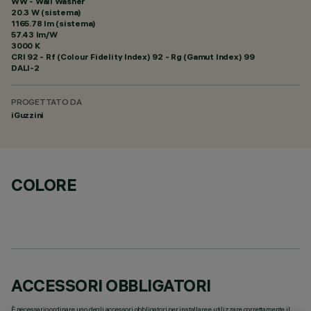
WW - Wall Washer
20.3 W (sistema)
1165.78 lm (sistema)
57.43 lm/W
3000 K
CRI
92
- Rf (Colour Fidelity Index) 92 - Rg (Gamut Index) 99
DALI-2
PROGETTATO DA
iGuzzini
COLORE
ACCESSORI OBBLIGATORI
È necessario ordinare uno degli accessori obbligatori per installare e utilizzare correttamente il