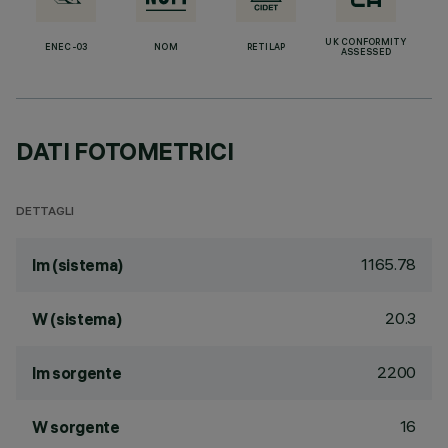
UK CONFORMITY
ENEC-03
NOM
RETILAP
ASSESSED
DATI FOTOMETRICI
DETTAGLI
1165.78
lm (sistema)
20.3
W (sistema)
2200
lm sorgente
16
W sorgente