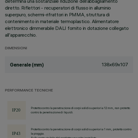
determina una sostanziale riduzione dell’abbagliamento
diretto. Riflettori - recuperatori di flusso in alluminio
superpuro, schermi-rifrattori in PMMA, struttura di
contenimento in materiale termoplastico. Alimentatore
elettronico dimmerabile DALI fornito in dotazione collegato
all'apparecchio.
DIMENSIONI
138x69x107
Generale (mm)
PERFORMANCE TECNICHE
Protetto contro la penetrazione di corpi solidi superiori a 12 mm, non protetto
contro la penetrazione di liquidi.
Protetto contro la penetrazione di corpi solidi superiori a 1 mm, protetto contro
la pioggia.
Sulla parte visibile del prodotto una volta installato