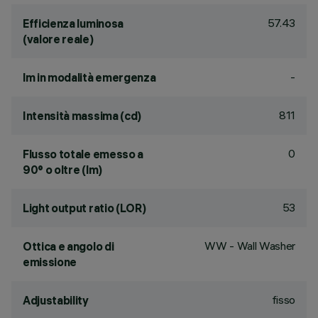
57.43
Efficienza luminosa
(valore reale)
-
lm in modalità emergenza
811
Intensità massima (cd)
0
Flusso totale emesso a
90° o oltre (lm)
53
Light output ratio (LOR)
WW - Wall Washer
Ottica e angolo di
emissione
fisso
Adjustability