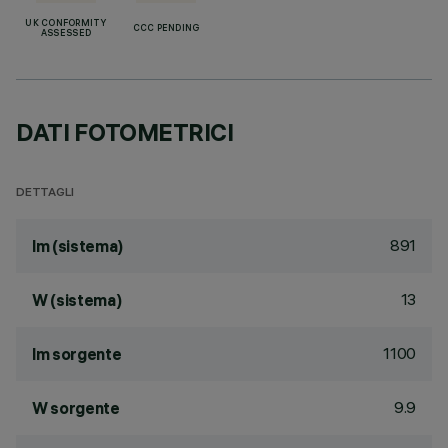
UK CONFORMITY
CCC PENDING
ASSESSED
DATI FOTOMETRICI
DETTAGLI
891
lm (sistema)
13
W (sistema)
1100
lm sorgente
9.9
W sorgente