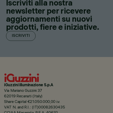
Iscriviti alla nostra
newsletter per ricevere
aggiornamenti su nuovi
prodotti, fiere e iniziative.
ISCRIVITI
iGuzzini illuminazione S.p.A
Via Mariano Guzzini 37
62019 Recanati (Italy)
Share Capital €21.050.000,00 i.v.
VAT N. and R.I. : (IT)00082630435
CCIAA Macerata, R.E.A. 40632