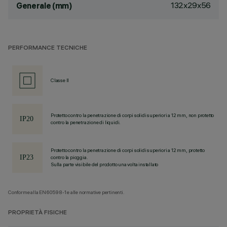
132x29x56
Generale (mm)
PERFORMANCE TECNICHE
Classe II
Protetto contro la penetrazione di corpi solidi superiori a 12 mm, non protetto
contro la penetrazione di liquidi.
Protetto contro la penetrazione di corpi solidi superiori a 12 mm, protetto
contro la pioggia.
Sulla parte visibile del prodotto una volta installato
Conforme alla EN60598-1 e alle normative pertinenti.
PROPRIETÀ FISICHE