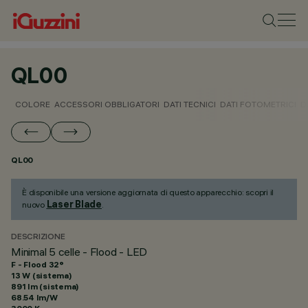
QL00
COLORE
ACCESSORI OBBLIGATORI
DATI TECNICI
DATI FOTOMETRICI
D
QL00
È disponibile una versione aggiornata di questo apparecchio: scopri il
Laser Blade
nuovo
.
DESCRIZIONE
Minimal 5 celle - Flood - LED
F - Flood 32°
13 W (sistema)
891 lm (sistema)
68.54 lm/W