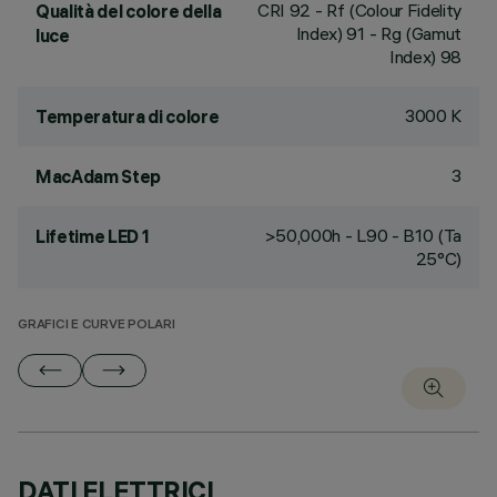
CRI
92
- Rf (Colour Fidelity
Qualità del colore della
Index) 91 - Rg (Gamut
luce
Index) 98
3000 K
Temperatura di colore
3
MacAdam Step
>50,000h - L90 - B10 (Ta
Lifetime LED 1
25°C)
GRAFICI E CURVE POLARI
DATI ELETTRICI