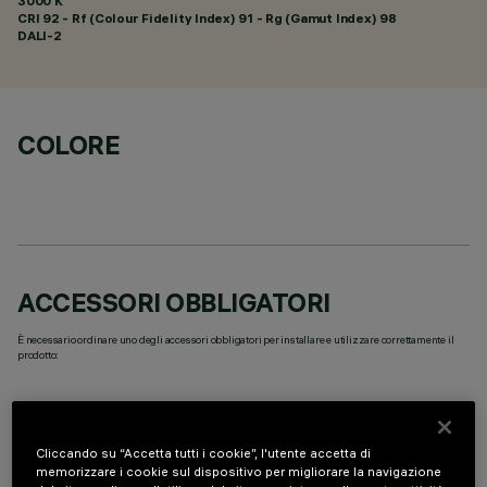
3000 K
CRI
92
- Rf (Colour Fidelity Index) 91 - Rg (Gamut Index) 98
DALI-2
COLORE
ACCESSORI OBBLIGATORI
È necessario ordinare uno degli accessori obbligatori per installare e utilizzare correttamente il
prodotto:
Cliccando su “Accetta tutti i cookie”, l'utente accetta di
memorizzare i cookie sul dispositivo per migliorare la navigazione