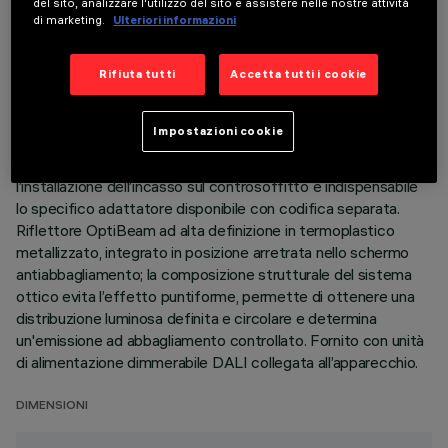
DATI TECNICI
del sito, analizzare l'utilizzo del sito e assistere nelle nostre attività
di marketing.
Ulteriori informazioni
ULTIMO AGGIORNAMENTO: 05/08/2026
Rifiuta tutti
Accetta tutti i cookie
DESCRIZIONE
Apparecchio miniaturizzato lineare ad incasso a 5 elementi
Impostazioni cookie
ottici per sorgenti LED - ottica fissa. Corpo in alluminio
pressofuso, versione minimal (frameless) a filo soffitto. Per
l’installazione dell’incasso sul controsoffitto è indispensabile
lo specifico adattatore disponibile con codifica separata.
Riflettore OptiBeam ad alta definizione in termoplastico
metallizzato, integrato in posizione arretrata nello schermo
antiabbagliamento; la composizione strutturale del sistema
ottico evita l’effetto puntiforme, permette di ottenere una
distribuzione luminosa definita e circolare e determina
un'emissione ad abbagliamento controllato. Fornito con unità
di alimentazione dimmerabile DALI collegata all’apparecchio.
DIMENSIONI