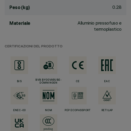
0.28
Peso (kg)
Alluminio pressofuso e
Materiale
termoplastico
CERTIFICAZIONI DEL PRODOTTO
BVB BYGGVARUBE-
BIS
CE
EAC
DÖMNINGEN
ENEC-03
NOM
PEP ECOPASSPORT
RETILAP