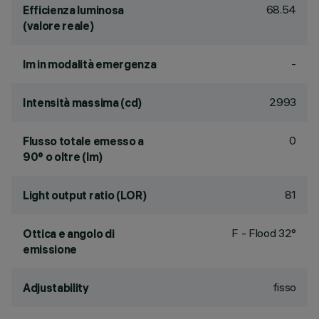
68.54
Efficienza luminosa
(valore reale)
-
lm in modalità emergenza
2993
Intensità massima (cd)
0
Flusso totale emesso a
90° o oltre (lm)
81
Light output ratio (LOR)
F - Flood 32°
Ottica e angolo di
emissione
fisso
Adjustability