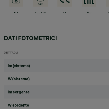
BIS
CCC S&E
CE
EAC
DATI FOTOMETRICI
DETTAGLI
lm (sistema)
W (sistema)
lm sorgente
W sorgente