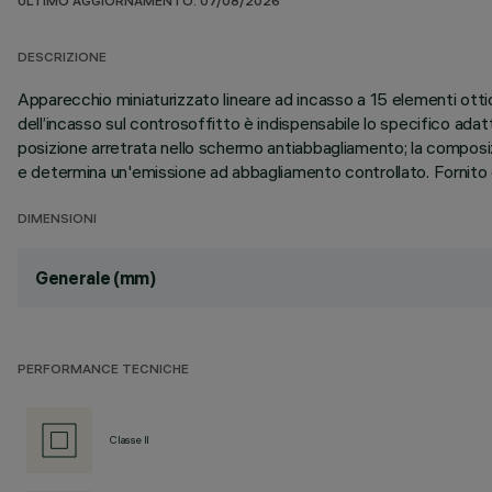
ULTIMO AGGIORNAMENTO: 07/08/2026
DESCRIZIONE
Apparecchio miniaturizzato lineare ad incasso a 15 elementi ottici
dell’incasso sul controsoffitto è indispensabile lo specifico ada
posizione arretrata nello schermo antiabbagliamento; la composiz
e determina un'emissione ad abbagliamento controllato. Fornito 
DIMENSIONI
Generale (mm)
PERFORMANCE TECNICHE
Classe II