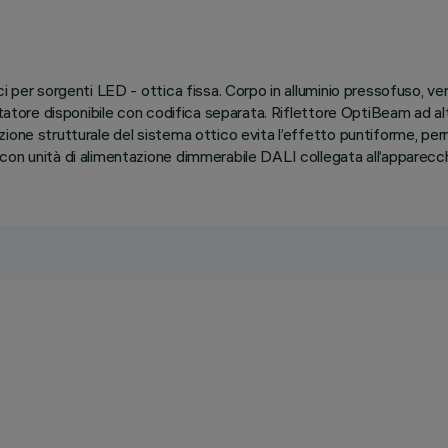
 per sorgenti LED - ottica fissa. Corpo in alluminio pressofuso, versi
ttatore disponibile con codifica separata. Riflettore OptiBeam ad alt
ione strutturale del sistema ottico evita l’effetto puntiforme, perm
con unità di alimentazione dimmerabile DALI collegata all’apparecch