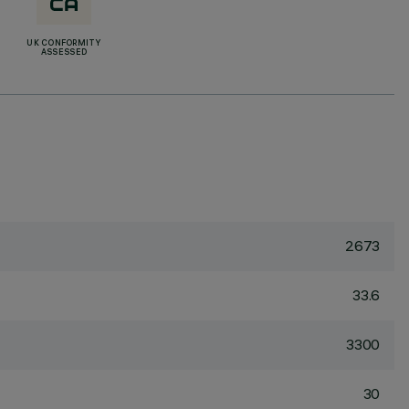
UK CONFORMITY
ASSESSED
2673
33.6
3300
30