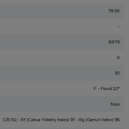
79.55
-
8979
0
81
F - Flood 32°
fisso
CRI
92
- Rf (Colour Fidelity Index) 91 - Rg (Gamut Index) 98