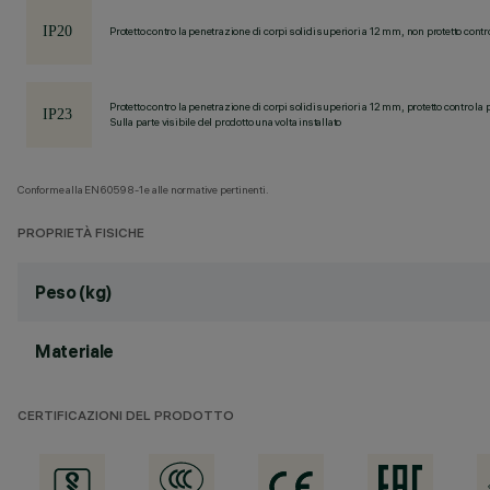
Protetto contro la penetrazione di corpi solidi superiori a 12 mm, non protetto contr
Protetto contro la penetrazione di corpi solidi superiori a 12 mm, protetto contro la 
Sulla parte visibile del prodotto una volta installato
Conforme alla EN60598-1 e alle normative pertinenti.
PROPRIETÀ FISICHE
Peso (kg)
Materiale
CERTIFICAZIONI DEL PRODOTTO