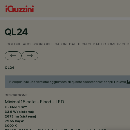
QL24
COLORE
ACCESSORI OBBLIGATORI
DATI TECNICI
DATI FOTOMETRICI
D
QL24
L
È disponibile una versione aggiornata di questo apparecchio: scopri il nuovo
DESCRIZIONE
Minimal 15 celle - Flood - LED
F - Flood 32°
33.6 W (sistema)
2673 lm (sistema)
79.55 lm/W
3000 K