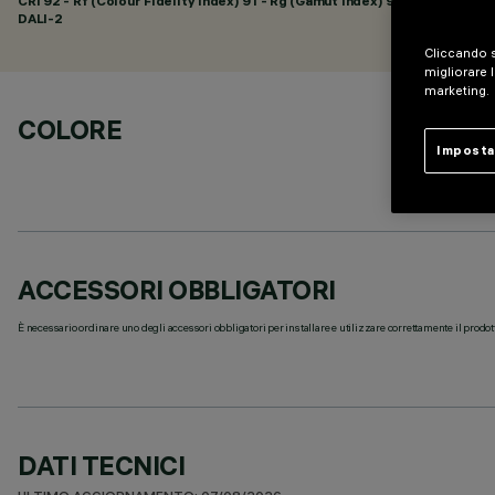
CRI
92
- Rf (Colour Fidelity Index) 91 - Rg (Gamut Index) 98
DALI-2
Cliccando s
migliorare l
marketing.
COLORE
Imposta
ACCESSORI OBBLIGATORI
È necessario ordinare uno degli accessori obbligatori per installare e utilizzare correttamente il prodot
DATI TECNICI