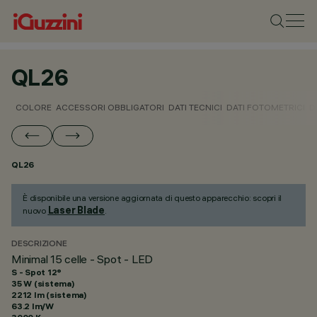
QL26
COLORE
ACCESSORI OBBLIGATORI
DATI TECNICI
DATI FOTOMETRICI
D
QL26
È disponibile una versione aggiornata di questo apparecchio: scopri il
Laser Blade
nuovo
.
DESCRIZIONE
Minimal 15 celle - Spot - LED
S - Spot 12°
35 W (sistema)
2212 lm (sistema)
63.2 lm/W