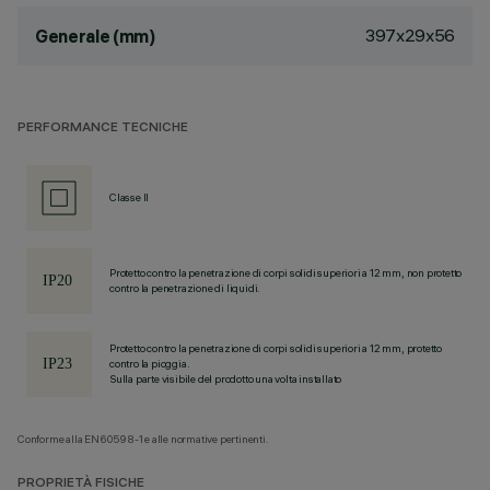
397x29x56
Generale (mm)
PERFORMANCE TECNICHE
Classe II
Protetto contro la penetrazione di corpi solidi superiori a 12 mm, non protetto
contro la penetrazione di liquidi.
Protetto contro la penetrazione di corpi solidi superiori a 12 mm, protetto
contro la pioggia.
Sulla parte visibile del prodotto una volta installato
Conforme alla EN60598-1 e alle normative pertinenti.
PROPRIETÀ FISICHE