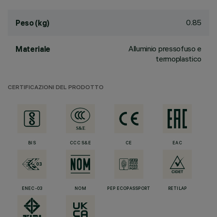
0.85
Peso (kg)
Alluminio pressofuso e
Materiale
termoplastico
CERTIFICAZIONI DEL PRODOTTO
BIS
CCC S&E
CE
EAC
ENEC-03
NOM
PEP ECOPASSPORT
RETILAP