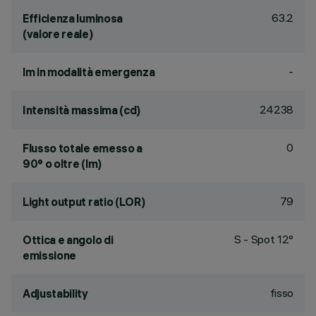
63.2
Efficienza luminosa
(valore reale)
-
lm in modalità emergenza
24238
Intensità massima (cd)
0
Flusso totale emesso a
90° o oltre (lm)
79
Light output ratio (LOR)
S - Spot 12°
Ottica e angolo di
emissione
fisso
Adjustability