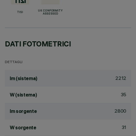
UK CONFORMITY
TISI
ASSESSED
DATI FOTOMETRICI
DETTAGLI
2212
lm (sistema)
35
W (sistema)
2800
lm sorgente
31
W sorgente