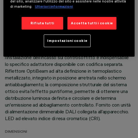
DATI TECNICI
del sito, analizzare l'utilizzo del sito e assistere nelle nostre attività
di marketing.
Ulteriori informazioni
ULTIMO AGGIORNAMENTO: 07/08/2026
Rifiuta tutti
Accetta tutti i cookie
DESCRIZIONE
Apparecchio miniaturizzato lineare ad incasso a 15 elementi
Impostazioni cookie
ottici per sorgenti LED - ottica fissa. Corpo in alluminio
pressofuso, versione minimal (frameless) a filo soffitto. Per
l’installazione dell’incasso sul controsoffitto è indispensabile
lo specifico adattatore disponibile con codifica separata.
Riflettore OptiBeam ad alta definizione in termoplastico
metallizzato, integrato in posizione arretrata nello schermo
antiabbagliamento; la composizione strutturale del sistema
ottico evita l’effetto puntiforme, permette di ottenere una
distribuzione luminosa definita e circolare e determina
un'emissione ad abbagliamento controllato. Fornito con unità
di alimentazione dimmerabile DALI collegata all’apparecchio.
LED ad elevato indice di resa cromatica (CRI).
DIMENSIONI