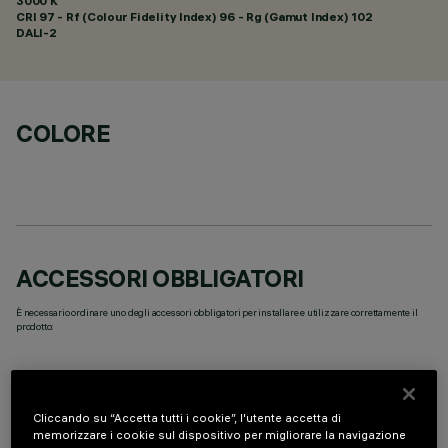
3000 K
CRI
97
- Rf (Colour Fidelity Index) 96 - Rg (Gamut Index) 102
DALI-2
COLORE
ACCESSORI OBBLIGATORI
È necessario ordinare uno degli accessori obbligatori per installare e utilizzare correttamente il
prodotto:
Cliccando su “Accetta tutti i cookie”, l'utente accetta di
memorizzare i cookie sul dispositivo per migliorare la navigazione