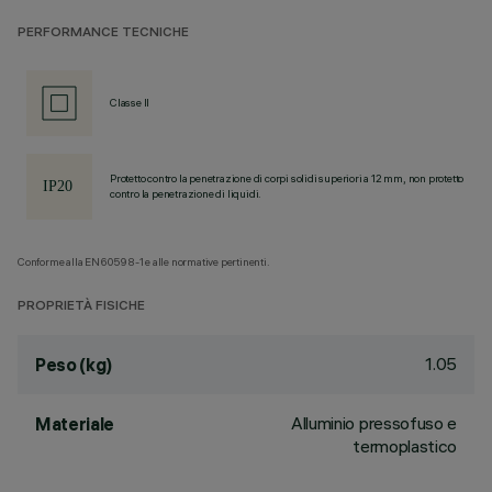
PERFORMANCE TECNICHE
Classe II
Protetto contro la penetrazione di corpi solidi superiori a 12 mm, non protetto
contro la penetrazione di liquidi.
Conforme alla EN60598-1 e alle normative pertinenti.
PROPRIETÀ FISICHE
1.05
Peso (kg)
Alluminio pressofuso e
Materiale
termoplastico