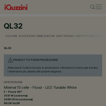
QL32
COLORE
ACCESSORI OBBLIGATORI
DATI TECNICI
DATI FOTOMETRICI
D
QL32
PRODOTTO FUORI PRODUZIONE
Attenzione! Codice non più in produzione. Utilizzare la ricerca per trovare
l'alternativa più adatta alle proprie esigenze.
DESCRIZIONE
Minimal 15 celle - Flood - LED Tunable White
F - Flood 30°
30.8 W (sistema)
2035.16 lm (sistema)
66.08 lm/W