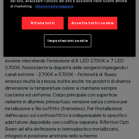
del sito, analizzare l'utilizzo del sito e assistere nelle nostre attività
ULTIMO AGGIORNAMENTO: 01/08/2026
di marketing.
Ulteriori informazioni
DESCRIZIONE
Rifiuta tutti
Accetta tutti i cookie
Apparecchio miniaturizzato ad incasso lineare Minimal a 15
elementi ottici. L’impiego di sorgenti LED ad elevato indice di
Impostazioni cookie
resa cromatica con diversa temperatura colore permette di
ottenere una modulazione dinamica della luce. La variazione
avviene miscelando l'emissione di 8 LED 2700K e 7 LED
5700K. Nonostante la disparità delle sorgenti impiegando i
canali estremi - 2700K e 5700K - l'intensità di flusso
emesso risulta la stessa, inoltre anche tra prodotti di diversa
dimensione la temperatura colore si mantiene sempre
costante ed uniforme. Corpo principale con superficie
radiante in alluminio pressofuso; versione senza cornice per
installazione a filo soffitto (frameless). Per l’installazione
dell’incasso sul controsoffitto è indispensabile lo specifico
adattatore disponibile con codifica separata. Riflettori Opti
Beam ad alta definizione in termoplastico metallizzato,
integrati in posizione arretrata nello schermo