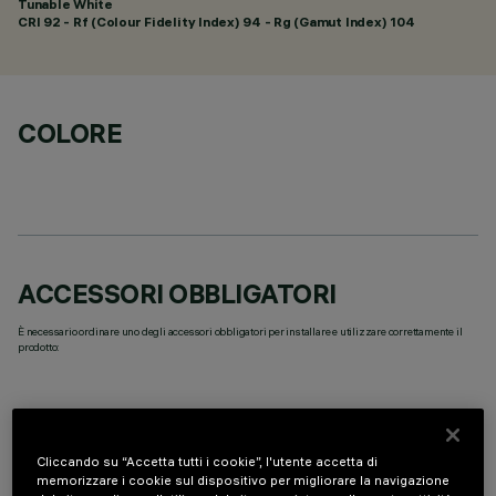
Tunable White
CRI
92
- Rf (Colour Fidelity Index) 94 - Rg (Gamut Index) 104
COLORE
ACCESSORI OBBLIGATORI
È necessario ordinare uno degli accessori obbligatori per installare e utilizzare correttamente il
prodotto:
Cliccando su “Accetta tutti i cookie”, l'utente accetta di
DATI TECNICI
memorizzare i cookie sul dispositivo per migliorare la navigazione