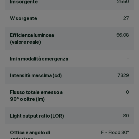
2550
lm sorgente
27
W sorgente
66.08
Efficienza luminosa
(valore reale)
-
lm in modalità emergenza
7329
Intensità massima (cd)
0
Flusso totale emesso a
90° o oltre (lm)
80
Light output ratio (LOR)
F - Flood 30°
Ottica e angolo di