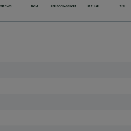
ENEC-03
NOM
PEP ECOPASSPORT
RETILAP
TISI