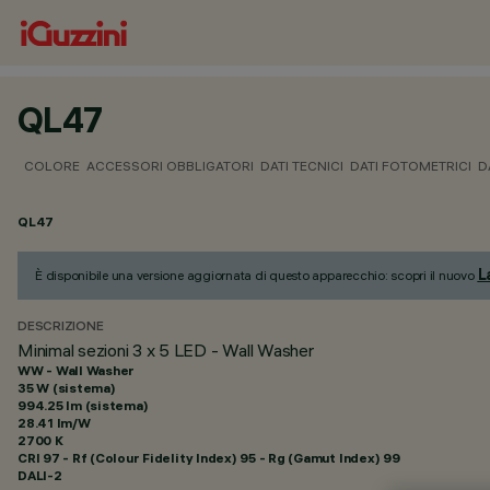
QL47
COLORE
ACCESSORI OBBLIGATORI
DATI TECNICI
DATI FOTOMETRICI
D
QL47
L
È disponibile una versione aggiornata di questo apparecchio: scopri il nuovo
DESCRIZIONE
Minimal sezioni 3 x 5 LED - Wall Washer
WW - Wall Washer
35 W (sistema)
994.25 lm (sistema)
28.41 lm/W
2700 K
CRI
97
- Rf (Colour Fidelity Index) 95 - Rg (Gamut Index) 99
DALI-2