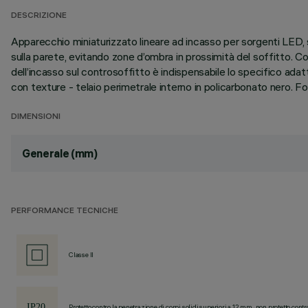
DESCRIZIONE
Apparecchio miniaturizzato lineare ad incasso per sorgenti LED, 
sulla parete, evitando zone d’ombra in prossimità del soffitto. Corp
dell’incasso sul controsoffitto è indispensabile lo specifico ad
con texture - telaio perimetrale interno in policarbonato nero. Fo
DIMENSIONI
Generale (mm)
PERFORMANCE TECNICHE
Classe II
Protetto contro la penetrazione di corpi solidi superiori a 12 mm, non protetto contr