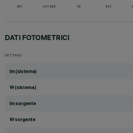
BIS
CCC S&E
CE
EAC
DATI FOTOMETRICI
DETTAGLI
lm (sistema)
W (sistema)
lm sorgente
W sorgente