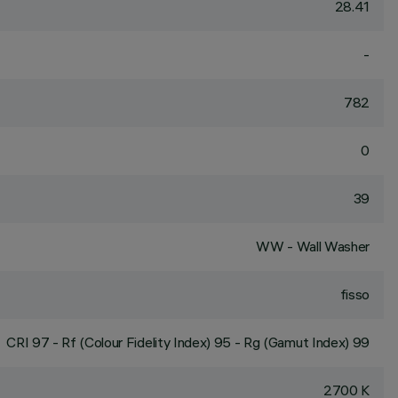
28.41
-
782
0
39
WW - Wall Washer
fisso
CRI
97
- Rf (Colour Fidelity Index) 95 - Rg (Gamut Index) 99
2700 K