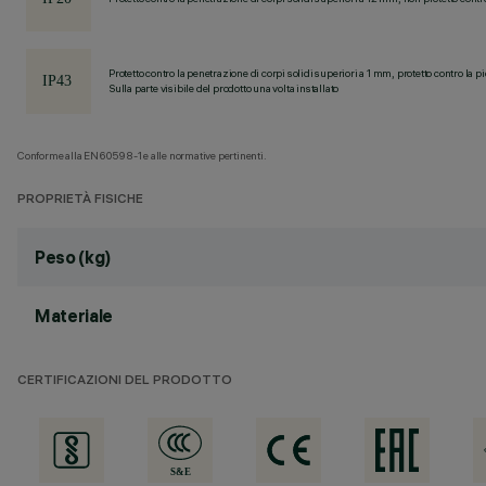
Protetto contro la penetrazione di corpi solidi superiori a 1 mm, protetto contro la p
Sulla parte visibile del prodotto una volta installato
Conforme alla EN60598-1 e alle normative pertinenti.
PROPRIETÀ FISICHE
Peso (kg)
Materiale
CERTIFICAZIONI DEL PRODOTTO