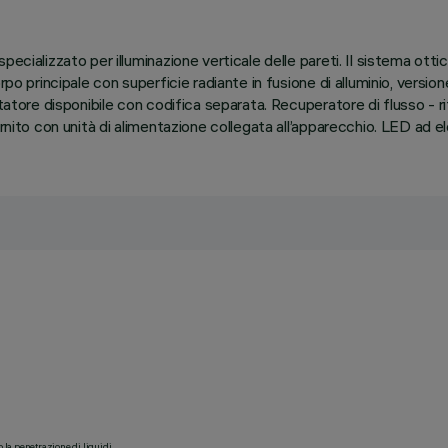
specializzato per illuminazione verticale delle pareti. Il sistema 
o principale con superficie radiante in fusione di alluminio, versione 
attatore disponibile con codifica separata. Recuperatore di flusso -
rnito con unità di alimentazione collegata all’apparecchio. LED ad e
o la penetrazione di liquidi.