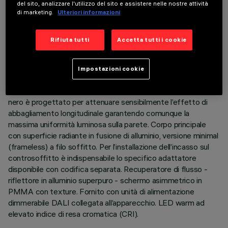
ULTIMO AGGIORNAMENTO: 07/08/2026
del sito, analizzare l'utilizzo del sito e assistere nelle nostre attività
di marketing.
Ulteriori informazioni
DESCRIZIONE
Rifiuta tutti
Accetta tutti i cookie
Apparecchio miniaturizzato lineare ad incasso per sorgenti
LED, specializzato per illuminazione verticale delle pareti. Il
sistema ottico brevettato garantisce un’emissione
Impostazioni cookie
omogenea ed efficace sulla parete, evitando zone d’ombra in
prossimità del soffitto. Il telaio perimetrale in policarbonato
nero è progettato per attenuare sensibilmente l’effetto di
abbagliamento longitudinale garantendo comunque la
massima uniformità luminosa sulla parete. Corpo principale
con superficie radiante in fusione di alluminio, versione minimal
(frameless) a filo soffitto. Per l’installazione dell’incasso sul
controsoffitto è indispensabile lo specifico adattatore
disponibile con codifica separata. Recuperatore di flusso -
riflettore in alluminio superpuro - schermo asimmetrico in
PMMA con texture. Fornito con unità di alimentazione
dimmerabile DALI collegata all’apparecchio. LED warm ad
elevato indice di resa cromatica (CRI).