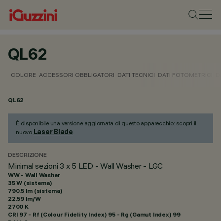
QL62
COLORE
ACCESSORI OBBLIGATORI
DATI TECNICI
DATI FOTOMETRICI
D
QL62
È disponibile una versione aggiornata di questo apparecchio: scopri il
Laser Blade
nuovo
.
DESCRIZIONE
Minimal sezioni 3 x 5 LED - Wall Washer - LGC
WW - Wall Washer
35 W (sistema)
790.5 lm (sistema)
22.59 lm/W
2700 K
CRI
97
- Rf (Colour Fidelity Index) 95 - Rg (Gamut Index) 99