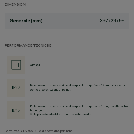
DIMENSIONI
397x29x56
Generale (mm)
PERFORMANCE TECNICHE
Classe II
Protetto contro la penetrazione di corpi solidi superiori a 12 mm, non protetto
contro la penetrazione di liquidi.
Protetto contro la penetrazione di corpi solidi superiori a 1 mm, protetto contro
la pioggia.
Sulla parte visibile del prodotto una volta installato
Conforme alla EN60598-1 e alle normative pertinenti.