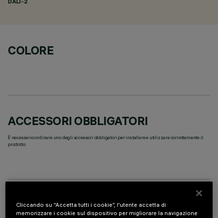
DALI-2
COLORE
ACCESSORI OBBLIGATORI
È necessario ordinare uno degli accessori obbligatori per installare e utilizzare correttamente il
prodotto:
DATI TECNICI
Cliccando su “Accetta tutti i cookie”, l'utente accetta di
memorizzare i cookie sul dispositivo per migliorare la navigazione