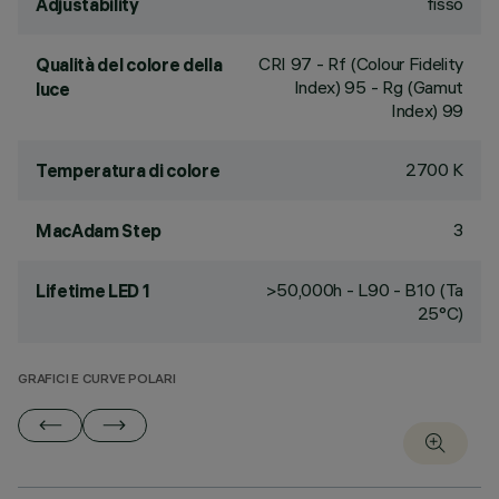
fisso
Adjustability
CRI
97
- Rf (Colour Fidelity
Qualità del colore della
Index) 95 - Rg (Gamut
luce
Index) 99
2700 K
Temperatura di colore
3
MacAdam Step
>50,000h - L90 - B10 (Ta
Lifetime LED 1
25°C)
GRAFICI E CURVE POLARI