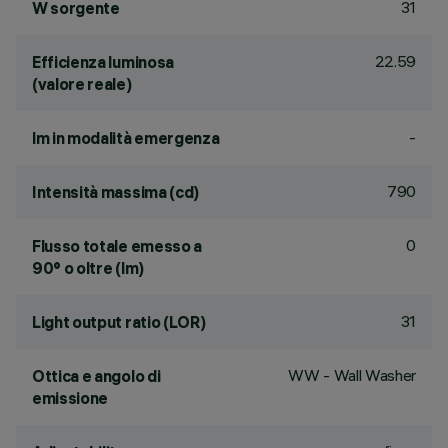
31
W sorgente
22.59
Efficienza luminosa
(valore reale)
-
lm in modalità emergenza
790
Intensità massima (cd)
0
Flusso totale emesso a
90° o oltre (lm)
31
Light output ratio (LOR)
WW - Wall Washer
Ottica e angolo di
emissione