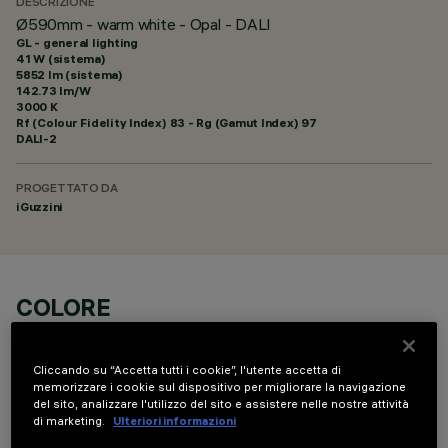
DESCRIZIONE
Ø590mm - warm white - Opal - DALI
GL - general lighting
41 W (sistema)
5852 lm (sistema)
142.73 lm/W
3000 K
Rf (Colour Fidelity Index) 83 - Rg (Gamut Index) 97
DALI-2
PROGETTATO DA
iGuzzini
COLORE
Cliccando su “Accetta tutti i cookie”, l'utente accetta di
memorizzare i cookie sul dispositivo per migliorare la navigazione
del sito, analizzare l'utilizzo del sito e assistere nelle nostre attività
di marketing.
Ulteriori informazioni