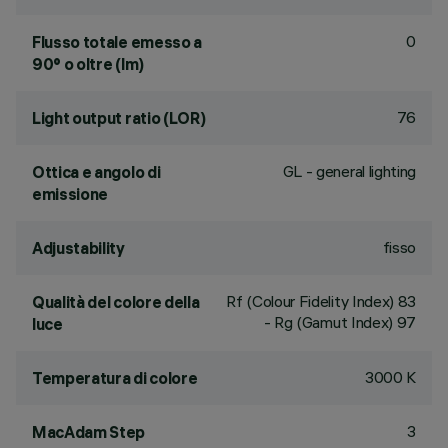
0
Flusso totale emesso a
90° o oltre (lm)
76
Light output ratio (LOR)
GL - general lighting
Ottica e angolo di
emissione
fisso
Adjustability
Rf (Colour Fidelity Index) 83
Qualità del colore della
- Rg (Gamut Index) 97
luce
3000 K
Temperatura di colore
3
MacAdam Step