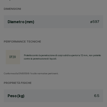
DIMENSIONI
ø597
Diametro (mm)
PERFORMANCE TECNICHE
Protetto contro la penetrazione di corpi solidi superiori a 12 mm, non protetto
contro la penetrazione di liquidi.
Conforme alla EN60598-1 e alle normative pertinenti.
PROPRIETÀ FISICHE
6.5
Peso (kg)