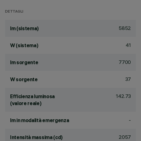
DETTAGLI
5852
lm (sistema)
41
W (sistema)
7700
lm sorgente
37
W sorgente
142.73
Efficienza luminosa
(valore reale)
-
lm in modalità emergenza
2057
Intensità massima (cd)