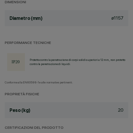
DIMENSIONI
ø1157
Diametro (mm)
PERFORMANCE TECNICHE
Protetto contro la penetrazione di corpi solidi superiori a 12 mm, non protetto
contro la penetrazione di liquidi.
Conforme alla EN60598-1 e alle normative pertinenti.
PROPRIETÀ FISICHE
20
Peso (kg)
CERTIFICAZIONI DEL PRODOTTO