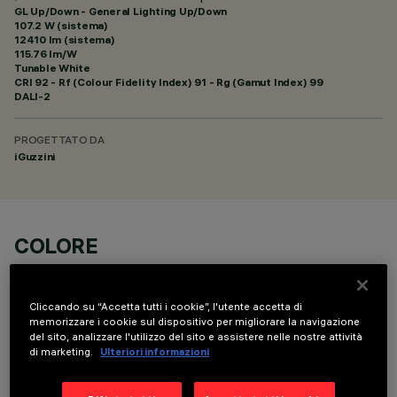
GL Up/Down - General Lighting Up/Down
107.2 W (sistema)
12410 lm (sistema)
115.76 lm/W
Tunable White
CRI
92
- Rf (Colour Fidelity Index) 91 - Rg (Gamut Index) 99
DALI-2
PROGETTATO DA
iGuzzini
COLORE
Cliccando su “Accetta tutti i cookie”, l'utente accetta di
memorizzare i cookie sul dispositivo per migliorare la navigazione
del sito, analizzare l'utilizzo del sito e assistere nelle nostre attività
di marketing.
Ulteriori informazioni
COMPONENTI OPZIONALI