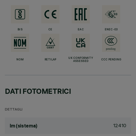
BIS
CE
EAC
ENEC-03
UK CONFORMITY
NOM
RETILAP
CCC PENDING
ASSESSED
DATI FOTOMETRICI
DETTAGLI
12410
lm (sistema)