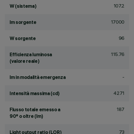
107.2
W (sistema)
17000
lm sorgente
96
W sorgente
115.76
Efficienza luminosa
(valore reale)
-
lm in modalità emergenza
4271
Intensità massima (cd)
187
Flusso totale emesso a
90° o oltre (lm)
73
Light output ratio (LOR)