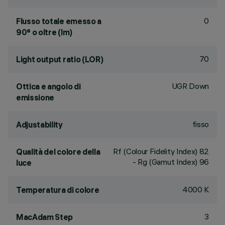
0
Flusso totale emesso a
90° o oltre (lm)
70
Light output ratio (LOR)
UGR Down
Ottica e angolo di
emissione
fisso
Adjustability
Rf (Colour Fidelity Index) 82
Qualità del colore della
- Rg (Gamut Index) 96
luce
4000 K
Temperatura di colore
3
MacAdam Step