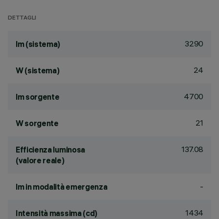
DETTAGLI
3290
lm (sistema)
24
W (sistema)
4700
lm sorgente
21
W sorgente
137.08
Efficienza luminosa
(valore reale)
-
lm in modalità emergenza
1434
Intensità massima (cd)