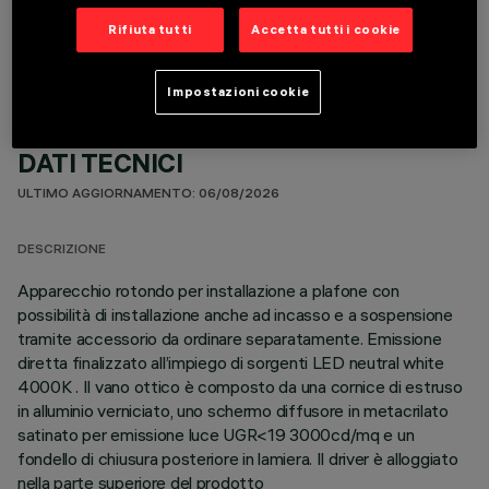
COMPONENTI OPZIONALI
Rifiuta tutti
Accetta tutti i cookie
Impostazioni cookie
DATI TECNICI
ULTIMO AGGIORNAMENTO: 06/08/2026
DESCRIZIONE
Apparecchio rotondo per installazione a plafone con
possibilità di installazione anche ad incasso e a sospensione
tramite accessorio da ordinare separatamente. Emissione
diretta finalizzato all’impiego di sorgenti LED neutral white
4000K . Il vano ottico è composto da una cornice di estruso
in alluminio verniciato, uno schermo diffusore in metacrilato
satinato per emissione luce UGR<19 3000cd/mq e un
fondello di chiusura posteriore in lamiera. Il driver è alloggiato
nella parte superiore del prodotto