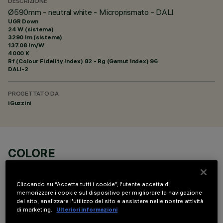
DESCRIZIONE
Ø590mm - neutral white - Microprismato - DALI
UGR Down
24 W (sistema)
3290 lm (sistema)
137.08 lm/W
4000 K
Rf (Colour Fidelity Index) 82 - Rg (Gamut Index) 96
DALI-2
PROGETTATO DA
iGuzzini
COLORE
Cliccando su “Accetta tutti i cookie”, l'utente accetta di
memorizzare i cookie sul dispositivo per migliorare la navigazione
del sito, analizzare l'utilizzo del sito e assistere nelle nostre attività
di marketing.
Ulteriori informazioni