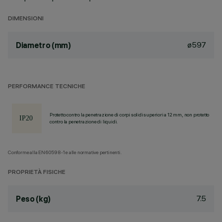
DIMENSIONI
ø597
Diametro (mm)
PERFORMANCE TECNICHE
Protetto contro la penetrazione di corpi solidi superiori a 12 mm, non protetto
contro la penetrazione di liquidi.
Conforme alla EN60598-1 e alle normative pertinenti.
PROPRIETÀ FISICHE
7.5
Peso (kg)