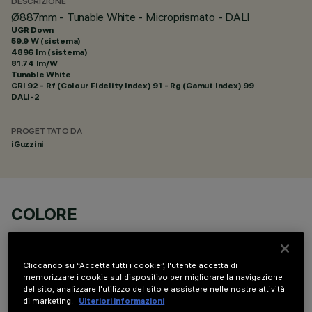
DESCRIZIONE
Ø887mm - Tunable White - Microprismato - DALI
UGR Down
59.9 W (sistema)
4896 lm (sistema)
81.74 lm/W
Tunable White
CRI
92
- Rf (Colour Fidelity Index) 91 - Rg (Gamut Index) 99
DALI-2
PROGETTATO DA
iGuzzini
COLORE
Cliccando su “Accetta tutti i cookie”, l'utente accetta di
memorizzare i cookie sul dispositivo per migliorare la navigazione
del sito, analizzare l'utilizzo del sito e assistere nelle nostre attività
di marketing.
Ulteriori informazioni