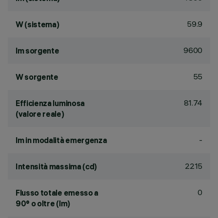
59.9
W (sistema)
9600
lm sorgente
55
W sorgente
81.74
Efficienza luminosa
(valore reale)
-
lm in modalità emergenza
2215
Intensità massima (cd)
0
Flusso totale emesso a
90° o oltre (lm)