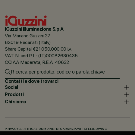
iGuzzini illuminazione S.p.A
Via Mariano Guzzini 37
62019 Recanati (Italy)
Share Capital €21.050.000,00 i.v.
VAT N. and R.I. : (IT)00082630435
CCIAA Macerata, R.E.A. 40632
Contatti e dove trovarci
Social
Prodotti
Chi siamo
PRIVACY
CERTIFICAZIONI
5 ANNI DI GARANZIA
WHISTLEBLOWING