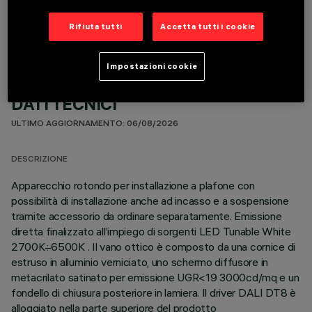
COMPONENTI OPZIONALI
Rifiuta tutti
Accetta tutti i cookie
Impostazioni cookie
DATI TECNICI
ULTIMO AGGIORNAMENTO: 06/08/2026
DESCRIZIONE
Apparecchio rotondo per installazione a plafone con
possibilità di installazione anche ad incasso e a sospensione
tramite accessorio da ordinare separatamente. Emissione
diretta finalizzato all’impiego di sorgenti LED Tunable White
2700K÷6500K . Il vano ottico è composto da una cornice di
estruso in alluminio verniciato, uno schermo diffusore in
metacrilato satinato per emissione UGR<19 3000cd/mq e un
fondello di chiusura posteriore in lamiera. Il driver DALI DT8 è
alloggiato nella parte superiore del prodotto