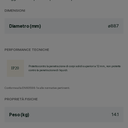
DIMENSIONI
ø887
Diametro (mm)
PERFORMANCE TECNICHE
Protetto contro la penetrazione di corpi solidi superiori a 12 mm, non protetto
contro la penetrazione di liquidi.
Conforme alla EN60598-1 e alle normative pertinenti.
PROPRIETÀ FISICHE
14.1
Peso (kg)