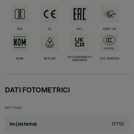
BIS
CE
EAC
ENEC-03
UK CONFORMITY
NOM
RETILAP
CCC PENDING
ASSESSED
DATI FOTOMETRICI
DETTAGLI
13752
lm (sistema)