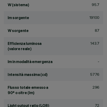
95.7
W (sistema)
19100
lm sorgente
87
W sorgente
143.7
Efficienza luminosa
(valore reale)
-
lm in modalità emergenza
5776
Intensità massima (cd)
296
Flusso totale emesso a
90° o oltre (lm)
72
Light output ratio (LOR)