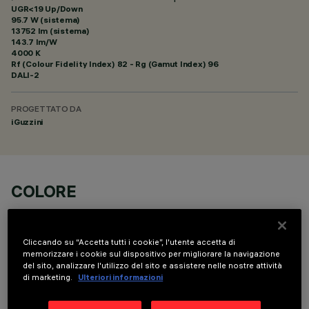
UGR<19 Up/Down
95.7 W (sistema)
13752 lm (sistema)
143.7 lm/W
4000 K
Rf (Colour Fidelity Index) 82 - Rg (Gamut Index) 96
DALI-2
PROGETTATO DA
iGuzzini
COLORE
Cliccando su “Accetta tutti i cookie”, l'utente accetta di
memorizzare i cookie sul dispositivo per migliorare la navigazione
del sito, analizzare l'utilizzo del sito e assistere nelle nostre attività
di marketing.
Ulteriori informazioni
COMPONENTI OPZIONALI