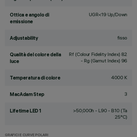
UGR<19 Up/Down
Ottica e angolo di
emissione
fisso
Adjustability
Rf (Colour Fidelity Index) 82
Qualità del colore della
- Rg (Gamut Index) 96
luce
4000 K
Temperatura di colore
3
MacAdam Step
>50,000h - L90 - B10 (Ta
Lifetime LED 1
25°C)
GRAFICI E CURVE POLARI