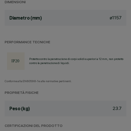
DIMENSIONI
ø1157
Diametro (mm)
PERFORMANCE TECNICHE
Protetto contro la penetrazione di corpi solidi superiori a 12 mm, non protetto
contro la penetrazione di liquidi.
Conforme alla EN60598-1 e alle normative pertinenti.
PROPRIETÀ FISICHE
23.7
Peso (kg)
CERTIFICAZIONI DEL PRODOTTO