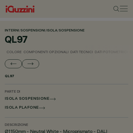
INTERNI
/
SOSPENSIONI
/
ISOLA
/
SOSPENSIONE
QL97
COLORE
COMPONENTI OPZIONALI
DATI TECNICI
DATI FOTOMETRICI
D
QL97
PARTE DI
ISOLA SOSPENSIONE
ISOLA PLAFONE
DESCRIZIONE
Ø1150mm - Neutral White - Microprismato - DALI