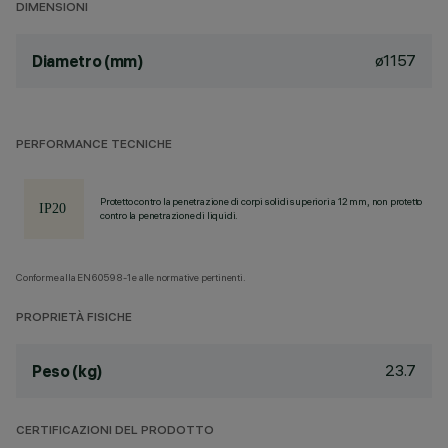
DIMENSIONI
ø1157
Diametro (mm)
PERFORMANCE TECNICHE
Protetto contro la penetrazione di corpi solidi superiori a 12 mm, non protetto
contro la penetrazione di liquidi.
Conforme alla EN60598-1 e alle normative pertinenti.
PROPRIETÀ FISICHE
23.7
Peso (kg)
CERTIFICAZIONI DEL PRODOTTO