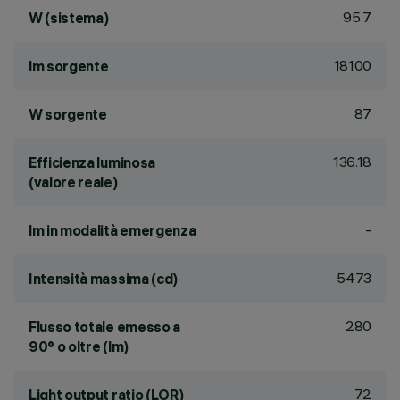
95.7
W (sistema)
18100
lm sorgente
87
W sorgente
136.18
Efficienza luminosa
(valore reale)
-
lm in modalità emergenza
5473
Intensità massima (cd)
280
Flusso totale emesso a
90° o oltre (lm)
72
Light output ratio (LOR)