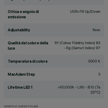
UGR<19 Up/Down
Ottica e angolo di
emissione
fisso
Adjustability
Rf (Colour Fidelity Index) 83
Qualità del colore della
- Rg (Gamut Index) 97
luce
3000 K
Temperatura di colore
3
MacAdam Step
>50,000h - L90 - B10 (Ta
Lifetime LED 1
25°C)
GRAFICI E CURVE POLARI