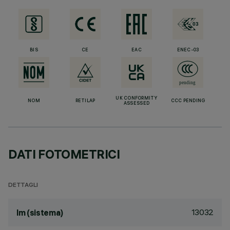
BIS
CE
EAC
ENEC-03
UK CONFORMITY
NOM
RETILAP
CCC PENDING
ASSESSED
DATI FOTOMETRICI
DETTAGLI
13032
lm (sistema)