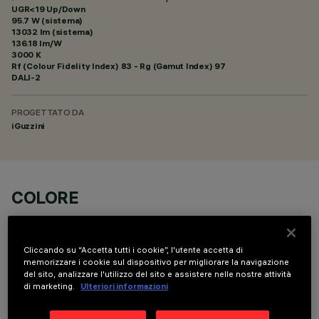
UGR<19 Up/Down
95.7 W (sistema)
13032 lm (sistema)
136.18 lm/W
3000 K
Rf (Colour Fidelity Index) 83 - Rg (Gamut Index) 97
DALI-2
PROGETTATO DA
iGuzzini
COLORE
Cliccando su “Accetta tutti i cookie”, l'utente accetta di
memorizzare i cookie sul dispositivo per migliorare la navigazione
del sito, analizzare l'utilizzo del sito e assistere nelle nostre attività
di marketing.
Ulteriori informazioni
COMPONENTI OPZIONALI