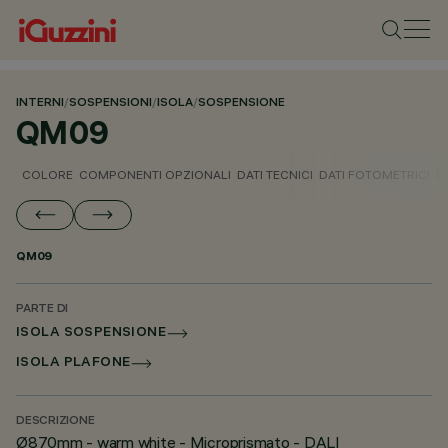
INTERNI
/
SOSPENSIONI
/
ISOLA
/
SOSPENSIONE
QM09
COLORE
COMPONENTI OPZIONALI
DATI TECNICI
DATI FOTOMETRICI
D
QM09
PARTE DI
ISOLA SOSPENSIONE
ISOLA PLAFONE
DESCRIZIONE
Ø870mm - warm white - Microprismato - DALI