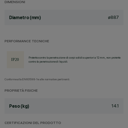
DIMENSIONI
ø887
Diametro (mm)
PERFORMANCE TECNICHE
Protetto contro la penetrazione di corpi solidi superiori a 12 mm, non protetto
contro la penetrazione di liquidi.
Conforme alla EN60598-1 e alle normative pertinenti.
PROPRIETÀ FISICHE
14.1
Peso (kg)
CERTIFICAZIONI DEL PRODOTTO