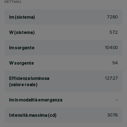
DETTAGLI
7280
lm (sistema)
57.2
W (sistema)
10400
lm sorgente
54
W sorgente
127.27
Efficienza luminosa
(valore reale)
-
lm in modalità emergenza
3078
Intensità massima (cd)