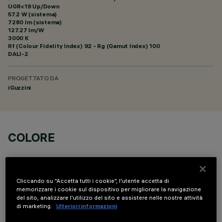
UGR<19 Up/Down
57.2 W (sistema)
7280 lm (sistema)
127.27 lm/W
3000 K
Rf (Colour Fidelity Index) 92 - Rg (Gamut Index) 100
DALI-2
PROGETTATO DA
iGuzzini
COLORE
Cliccando su “Accetta tutti i cookie”, l'utente accetta di
memorizzare i cookie sul dispositivo per migliorare la navigazione
del sito, analizzare l'utilizzo del sito e assistere nelle nostre attività
COMPONENTI OPZIONALI
di marketing.
Ulteriori informazioni