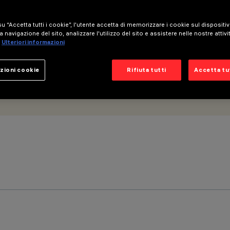
u “Accetta tutti i cookie”, l'utente accetta di memorizzare i cookie sul dispositi
a navigazione del sito, analizzare l'utilizzo del sito e assistere nelle nostre attivi
Ulteriori informazioni
zioni cookie
Rifiuta tutti
Accetta tut