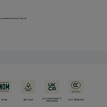
o la penetrazione di liquidi.
UK CONFORMITY
NOM
RETILAP
CCC PENDING
ASSESSED