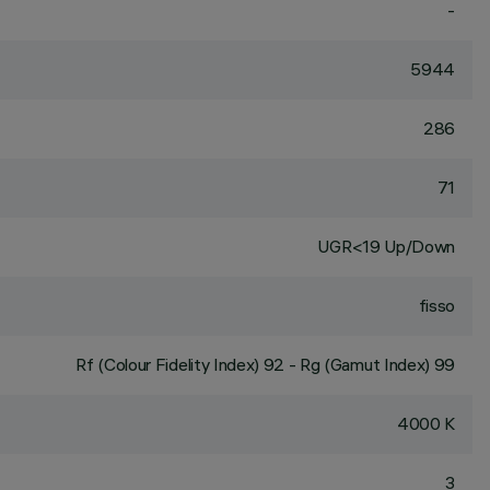
-
5944
286
71
UGR<19 Up/Down
fisso
Rf (Colour Fidelity Index) 92 - Rg (Gamut Index) 99
4000 K
3