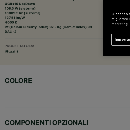
UGR<19 Up/Down
108.3 W (sistema)
13809.5 lm (sistema)
Cliccando s
127.51 lm/W
migliorare l
4000 K
marketing.
Rf (Colour Fidelity Index) 92 - Rg (Gamut Index) 99
DALI-2
Imposta
PROGETTATO DA
iGuzzini
COLORE
COMPONENTI OPZIONALI