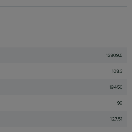
13809.5
108.3
19450
99
127.51