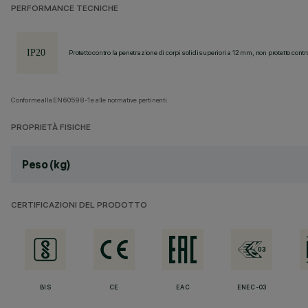
PERFORMANCE TECNICHE
Protetto contro la penetrazione di corpi solidi superiori a 12 mm, non protetto contr
Conforme alla EN60598-1 e alle normative pertinenti.
PROPRIETÀ FISICHE
Peso (kg)
CERTIFICAZIONI DEL PRODOTTO
BIS
CE
EAC
ENEC-03