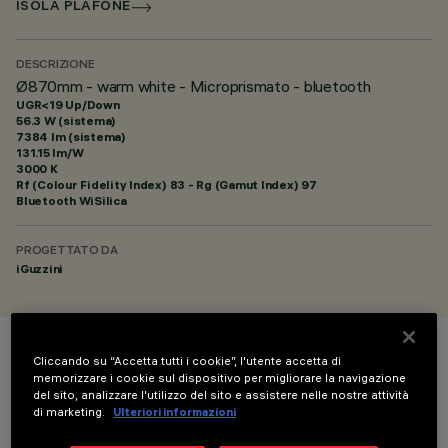
ISOLA PLAFONE
DESCRIZIONE
Ø870mm - warm white - Microprismato - bluetooth
UGR<19 Up/Down
56.3 W (sistema)
7384 lm (sistema)
131.15 lm/W
3000 K
Rf (Colour Fidelity Index) 83 - Rg (Gamut Index) 97
Bluetooth WiSilica
PROGETTATO DA
iGuzzini
Cliccando su “Accetta tutti i cookie”, l'utente accetta di
COLORE
memorizzare i cookie sul dispositivo per migliorare la navigazione
del sito, analizzare l'utilizzo del sito e assistere nelle nostre attività
di marketing.
Ulteriori informazioni