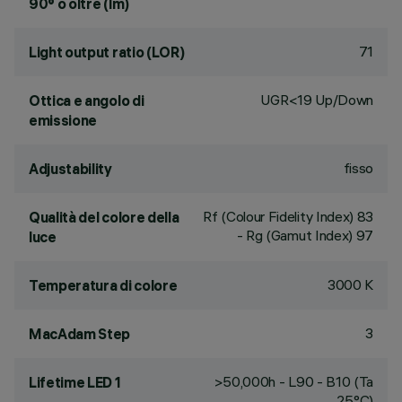
90° o oltre (lm)
71
Light output ratio (LOR)
UGR<19 Up/Down
Ottica e angolo di
emissione
fisso
Adjustability
Rf (Colour Fidelity Index) 83
Qualità del colore della
- Rg (Gamut Index) 97
luce
3000 K
Temperatura di colore
3
MacAdam Step
>50,000h - L90 - B10 (Ta
Lifetime LED 1
25°C)