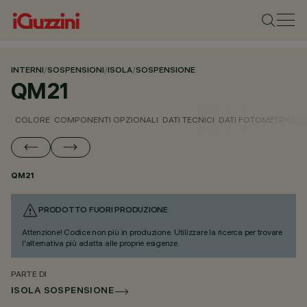
INTERNI
/
SOSPENSIONI
/
ISOLA
/
SOSPENSIONE
QM21
COLORE
COMPONENTI OPZIONALI
DATI TECNICI
DATI FOTOMETRICI
D
QM21
PRODOTTO FUORI PRODUZIONE
Attenzione! Codice non più in produzione. Utilizzare la ricerca per trovare
l'alternativa più adatta alle proprie esigenze.
PARTE DI
ISOLA SOSPENSIONE