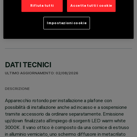
Rifiuta tutti
Accetta tutti i cookie
COMPONENTI OPZIONALI
Impostazioni cookie
DATI TECNICI
ULTIMO AGGIORNAMENTO: 02/08/2026
DESCRIZIONE
Apparecchio rotondo per installazione a plafone con
possibilità di installazione anche ad incasso e a sospensione
tramite accessorio da ordinare separatamente. Emissione
up/down finalizzato all’impiego di sorgenti LED warm white
3000K . Il vano ottico è composto da una cornice di estruso
in alluminio verniciato, uno schermo diffusore in metacrilato