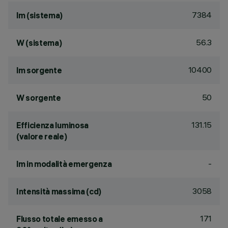
7384
lm (sistema)
56.3
W (sistema)
10400
lm sorgente
50
W sorgente
131.15
Efficienza luminosa
(valore reale)
-
lm in modalità emergenza
3058
Intensità massima (cd)
171
Flusso totale emesso a