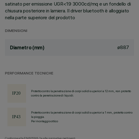
satinato per emissione UGR<19 3000cd/mq e un fondello di
chiusura posteriore in lamiera. Il driver bluetooth è alloggiato
nella parte superiore del prodotto
DIMENSIONI
ø887
Diametro (mm)
PERFORMANCE TECNICHE
Protetto contro la penetrazione di corpi solidi superiori a 12 mm, non protetto
contro la penetrazione di liquidi.
Protetto contro la penetrazione di corpi solidi superiori a 1 mm, protetto contro
la pioggia.
Per montaggio ottico
Conforme alla EN60598-1 e alle normative pertinenti.