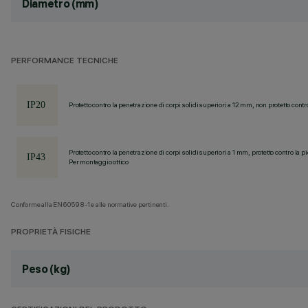
Diametro (mm)
PERFORMANCE TECNICHE
Protetto contro la penetrazione di corpi solidi superiori a 12 mm, non protetto contr
Protetto contro la penetrazione di corpi solidi superiori a 1 mm, protetto contro la p
Per montaggio ottico
Conforme alla EN60598-1 e alle normative pertinenti.
PROPRIETÀ FISICHE
Peso (kg)