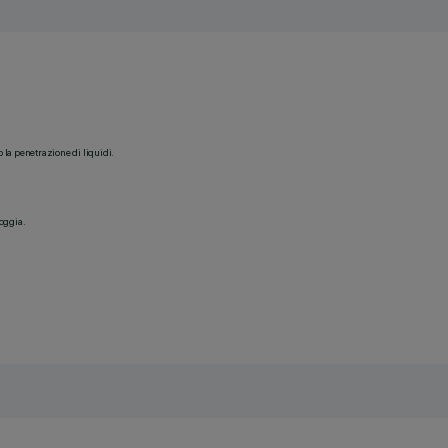
o la penetrazione di liquidi.
ioggia.