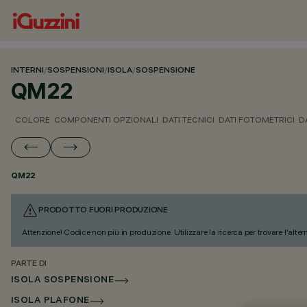
INTERNI
/
SOSPENSIONI
/
ISOLA
/
SOSPENSIONE
QM22
COLORE
COMPONENTI OPZIONALI
DATI TECNICI
DATI FOTOMETRICI
D
QM22
PRODOTTO FUORI PRODUZIONE
Attenzione! Codice non più in produzione. Utilizzare la ricerca per trovare l'alter
PARTE DI
ISOLA SOSPENSIONE
ISOLA PLAFONE