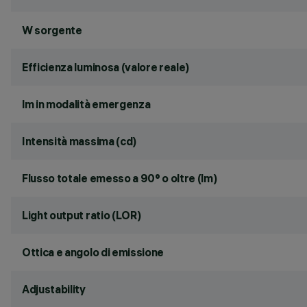
W sorgente
Efficienza luminosa (valore reale)
lm in modalità emergenza
Intensità massima (cd)
Flusso totale emesso a 90° o oltre (lm)
Light output ratio (LOR)
Ottica e angolo di emissione
Adjustability