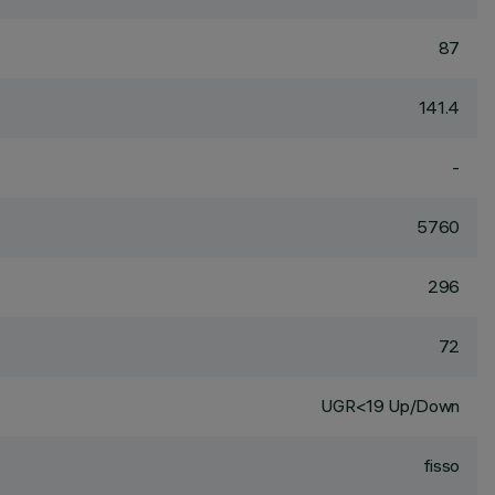
87
141.4
-
5760
296
72
UGR<19 Up/Down
fisso