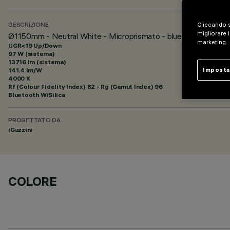
Cliccando s
DESCRIZIONE
migliorare l
Ø1150mm - Neutral White - Microprismato - bluetooth
marketing.
UGR<19 Up/Down
97 W (sistema)
13716 lm (sistema)
141.4 lm/W
Imposta
4000 K
Rf (Colour Fidelity Index) 82 - Rg (Gamut Index) 96
Bluetooth WiSilica
PROGETTATO DA
iGuzzini
COLORE