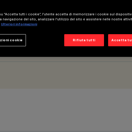
u “Accetta tutti i cookie”, l'utente accetta di memorizzare i cookie sul dispositi
a navigazione del sito, analizzare l'utilizzo del sito e assistere nelle nostre attivi
Ulteriori informazioni
zioni cookie
Rifiuta tutti
Accetta tut