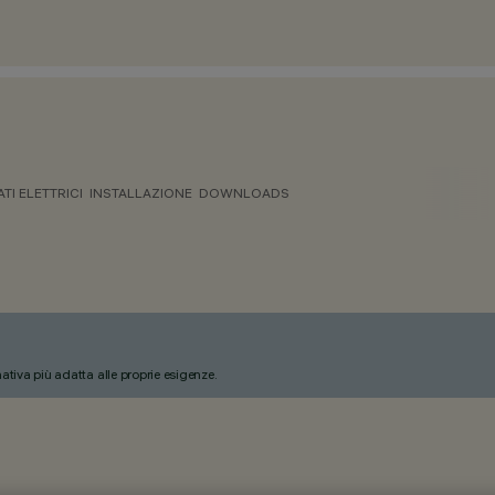
ATI ELETTRICI
INSTALLAZIONE
DOWNLOADS
nativa più adatta alle proprie esigenze.