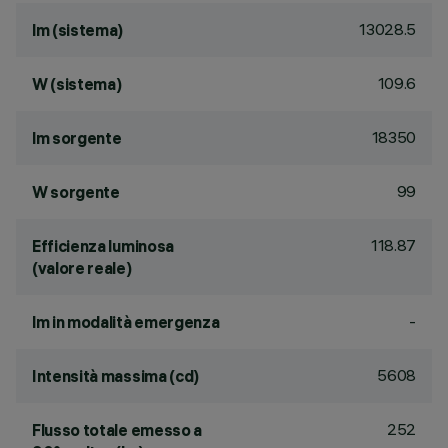
13028.5
lm (sistema)
109.6
W (sistema)
18350
lm sorgente
99
W sorgente
118.87
Efficienza luminosa
(valore reale)
-
lm in modalità emergenza
5608
Intensità massima (cd)
252
Flusso totale emesso a