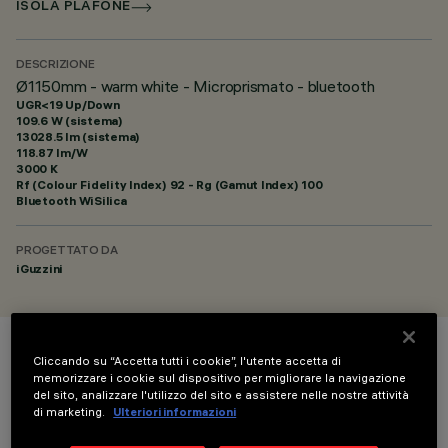
ISOLA PLAFONE
DESCRIZIONE
Ø1150mm - warm white - Microprismato - bluetooth
UGR<19 Up/Down
109.6 W (sistema)
13028.5 lm (sistema)
118.87 lm/W
3000 K
Rf (Colour Fidelity Index) 92 - Rg (Gamut Index) 100
Bluetooth WiSilica
PROGETTATO DA
iGuzzini
Cliccando su “Accetta tutti i cookie”, l'utente accetta di
COLORE
memorizzare i cookie sul dispositivo per migliorare la navigazione
del sito, analizzare l'utilizzo del sito e assistere nelle nostre attività
di marketing.
Ulteriori informazioni