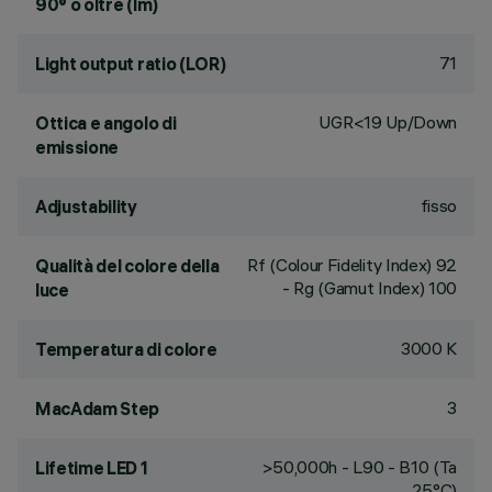
90° o oltre (lm)
71
Light output ratio (LOR)
UGR<19 Up/Down
Ottica e angolo di
emissione
fisso
Adjustability
Rf (Colour Fidelity Index) 92
Qualità del colore della
- Rg (Gamut Index) 100
luce
3000 K
Temperatura di colore
3
MacAdam Step
>50,000h - L90 - B10 (Ta
Lifetime LED 1
25°C)