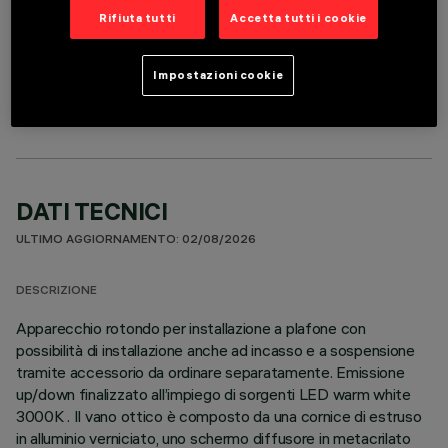
Rifiuta tutti
Accetta tutti i cookie
COMPONENTI OPZIONALI
Impostazioni cookie
DATI TECNICI
ULTIMO AGGIORNAMENTO: 02/08/2026
DESCRIZIONE
Apparecchio rotondo per installazione a plafone con
possibilità di installazione anche ad incasso e a sospensione
tramite accessorio da ordinare separatamente. Emissione
up/down finalizzato all’impiego di sorgenti LED warm white
3000K . Il vano ottico è composto da una cornice di estruso
in alluminio verniciato, uno schermo diffusore in metacrilato