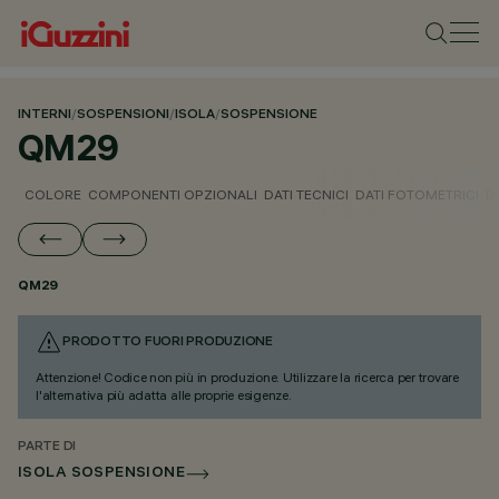
INTERNI
/
SOSPENSIONI
/
ISOLA
/
SOSPENSIONE
QM29
COLORE
COMPONENTI OPZIONALI
DATI TECNICI
DATI FOTOMETRICI
D
QM29
PRODOTTO FUORI PRODUZIONE
Attenzione! Codice non più in produzione. Utilizzare la ricerca per trovare
l'alternativa più adatta alle proprie esigenze.
PARTE DI
ISOLA SOSPENSIONE