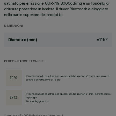
satinato per emissione UGR<19 3000cd/mq e un fondello di
chiusura posteriore in lamiera. Il driver Bluetooth è alloggiato
nella parte superiore del prodotto
DIMENSIONI
ø1157
Diametro (mm)
PERFORMANCE TECNICHE
Protetto contro la penetrazione di corpi solidi superiori a 12 mm, non protetto
contro la penetrazione di liquidi.
Protetto contro la penetrazione di corpi solidi superiori a 1 mm, protetto contro
la pioggia.
Per montaggio ottico
Conforme alla EN60598-1 e alle normative pertinenti.