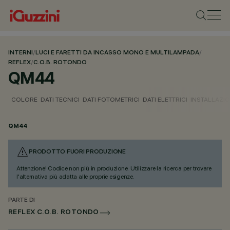
INTERNI
/
LUCI E FARETTI DA INCASSO MONO E MULTILAMPADA
/
REFLEX
/
C.O.B. ROTONDO
QM44
COLORE
DATI TECNICI
DATI FOTOMETRICI
DATI ELETTRICI
INSTALLAZI
QM44
PRODOTTO FUORI PRODUZIONE
Attenzione! Codice non più in produzione. Utilizzare la ricerca per trovare
l'alternativa più adatta alle proprie esigenze.
PARTE DI
REFLEX C.O.B. ROTONDO