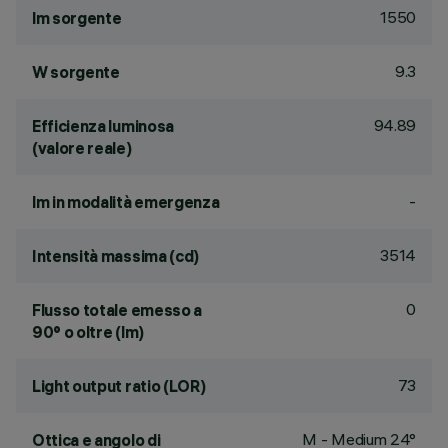
1550
lm sorgente
9.3
W sorgente
94.89
Efficienza luminosa
(valore reale)
-
lm in modalità emergenza
3514
Intensità massima (cd)
0
Flusso totale emesso a
90° o oltre (lm)
73
Light output ratio (LOR)
M - Medium 24°
Ottica e angolo di