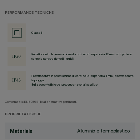
PERFORMANCE TECNICHE
Classe II
Protetto contro la penetrazione di corpi solidi superiori a 12 mm, non protetto
contro la penetrazione di liquidi.
Protetto contro la penetrazione di corpi solidi superiori a 1 mm, protetto contro
la pioggia.
Sulla parte visibile del prodotto una volta installato
Conforme alla EN60598-1 e alle normative pertinenti.
PROPRIETÀ FISICHE
Alluminio e termoplastico
Materiale