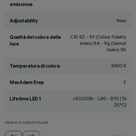
emissione
fisso
Adjustability
CRI
82
- Rf (Colour Fidelity
Qualità del colore della
Index) 84 - Rg (Gamut
luce
Index) 95
3000 K
Temperatura di colore
2
MacAdam Step
>50,000h - L90 - B10 (Ta
Lifetime LED 1
25°C)
GRAFICI E CURVE POLARI