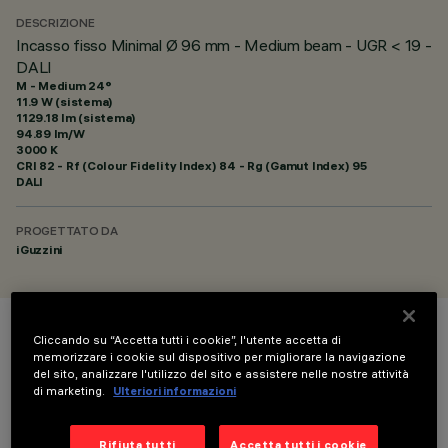
DESCRIZIONE
Incasso fisso Minimal Ø 96 mm - Medium beam - UGR < 19 -
DALI
M - Medium 24°
11.9 W (sistema)
1129.18 lm (sistema)
94.89 lm/W
3000 K
CRI
82
- Rf (Colour Fidelity Index) 84 - Rg (Gamut Index) 95
DALI
PROGETTATO DA
iGuzzini
Cliccando su “Accetta tutti i cookie”, l'utente accetta di
COLORE
memorizzare i cookie sul dispositivo per migliorare la navigazione
del sito, analizzare l'utilizzo del sito e assistere nelle nostre attività
di marketing.
Ulteriori informazioni
Rifiuta tutti
Accetta tutti i cookie