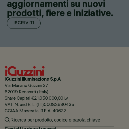
aggiornamenti su nuovi
prodotti, fiere e iniziative.
ISCRIVITI
iGuzzini illuminazione S.p.A
Via Mariano Guzzini 37
62019 Recanati (Italy)
Share Capital €21.050.000,00 i.v.
VAT N. and R.I. : (IT)00082630435
CCIAA Macerata, R.E.A. 40632
Contatti e dove trovarci