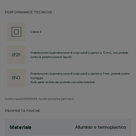
PERFORMANCE TECNICHE
Classe II
Protetto contro la penetrazione di corpi solidi superiori a 12 mm, non protetto
contro la penetrazione di liquidi.
Protetto contro la penetrazione di corpi solidi superiori a 1 mm, protetto contro
la pioggia.
Sulla parte visibile del prodotto una volta installato
Conforme alla EN60598-1 e alle normative pertinenti.
PROPRIETÀ FISICHE
Alluminio e termoplastico
Materiale