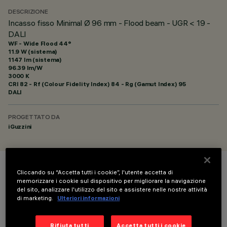
DESCRIZIONE
Incasso fisso Minimal Ø 96 mm - Flood beam - UGR < 19 -
DALI
WF - Wide Flood 44°
11.9 W (sistema)
1147 lm (sistema)
96.39 lm/W
3000 K
CRI
82
- Rf (Colour Fidelity Index) 84 - Rg (Gamut Index) 95
DALI
PROGETTATO DA
iGuzzini
Cliccando su “Accetta tutti i cookie”, l'utente accetta di
COLORE
memorizzare i cookie sul dispositivo per migliorare la navigazione
del sito, analizzare l'utilizzo del sito e assistere nelle nostre attività
di marketing.
Ulteriori informazioni
Rifiuta tutti
Accetta tutti i cookie