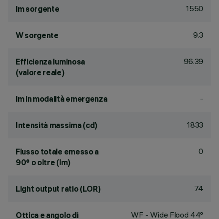
1550
lm sorgente
9.3
W sorgente
96.39
Efficienza luminosa
(valore reale)
-
lm in modalità emergenza
1833
Intensità massima (cd)
0
Flusso totale emesso a
90° o oltre (lm)
74
Light output ratio (LOR)
WF - Wide Flood 44°
Ottica e angolo di