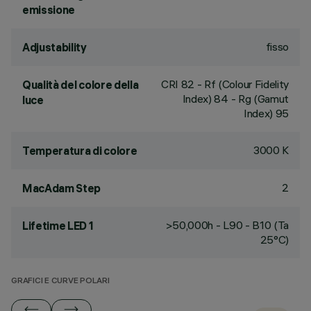
emissione
fisso
Adjustability
CRI
82
- Rf (Colour Fidelity
Qualità del colore della
Index) 84 - Rg (Gamut
luce
Index) 95
3000 K
Temperatura di colore
2
MacAdam Step
>50,000h - L90 - B10 (Ta
Lifetime LED 1
25°C)
GRAFICI E CURVE POLARI