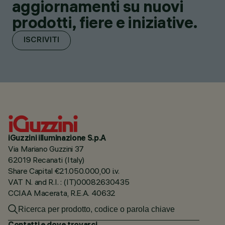
aggiornamenti su nuovi
prodotti, fiere e iniziative.
ISCRIVITI
iGuzzini illuminazione S.p.A
Via Mariano Guzzini 37
62019 Recanati (Italy)
Share Capital €21.050.000,00 i.v.
VAT N. and R.I. : (IT)00082630435
CCIAA Macerata, R.E.A. 40632
Contatti e dove trovarci