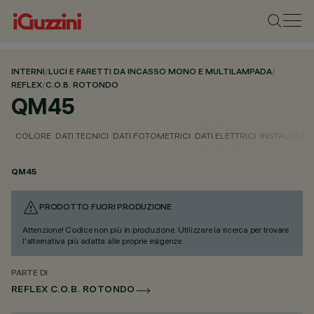
INTERNI
/
LUCI E FARETTI DA INCASSO MONO E MULTILAMPADA
/
REFLEX
/
C.O.B. ROTONDO
QM45
COLORE
DATI TECNICI
DATI FOTOMETRICI
DATI ELETTRICI
INSTALLAZI
QM45
PRODOTTO FUORI PRODUZIONE
Attenzione! Codice non più in produzione. Utilizzare la ricerca per trovare
l'alternativa più adatta alle proprie esigenze.
PARTE DI
REFLEX C.O.B. ROTONDO