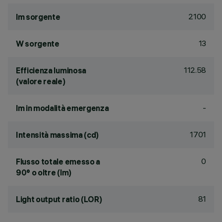
2100
lm sorgente
13
W sorgente
112.58
Efficienza luminosa
(valore reale)
-
lm in modalità emergenza
1701
Intensità massima (cd)
0
Flusso totale emesso a
90° o oltre (lm)
81
Light output ratio (LOR)