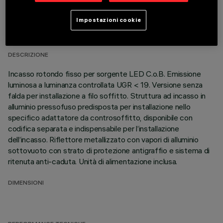
DATI TECNICI
Impostazioni cookie
ULTIMO AGGIORNAMENTO: 01/08/2026
DESCRIZIONE
Incasso rotondo fisso per sorgente LED C.o.B. Emissione
luminosa a luminanza controllata UGR < 19. Versione senza
falda per installazione a filo soffitto. Struttura ad incasso in
alluminio pressofuso predisposta per installazione nello
specifico adattatore da controsoffitto, disponibile con
codifica separata e indispensabile per l’installazione
dell’incasso. Riflettore metallizzato con vapori di alluminio
sottovuoto con strato di protezione antigraffio e sistema di
ritenuta anti-caduta. Unità di alimentazione inclusa.
DIMENSIONI