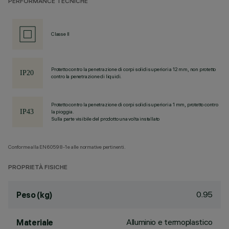
PERFORMANCE TECNICHE
Classe II
Protetto contro la penetrazione di corpi solidi superiori a 12 mm, non protetto
contro la penetrazione di liquidi.
Protetto contro la penetrazione di corpi solidi superiori a 1 mm, protetto contro
la pioggia.
Sulla parte visibile del prodotto una volta installato
Conforme alla EN60598-1 e alle normative pertinenti.
PROPRIETÀ FISICHE
0.95
Peso (kg)
Alluminio e termoplastico
Materiale