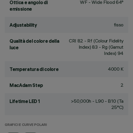
WF - Wide Flood 64°
Ottica e angolo di
emissione
fisso
Adjustability
CRI
82
- Rf (Colour Fidelity
Qualità del colore della
Index) 83 - Rg (Gamut
luce
Index) 94
4000 K
Temperatura di colore
2
MacAdam Step
>50,000h - L90 - B10 (Ta
Lifetime LED 1
25°C)
GRAFICI E CURVE POLARI