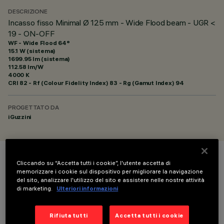
DESCRIZIONE
Incasso fisso Minimal Ø 125 mm - Wide Flood beam - UGR <
19 - ON-OFF
WF - Wide Flood 64°
15.1 W (sistema)
1699.95 lm (sistema)
112.58 lm/W
4000 K
CRI
82
- Rf (Colour Fidelity Index) 83 - Rg (Gamut Index) 94
PROGETTATO DA
iGuzzini
COLORE
Cliccando su “Accetta tutti i cookie”, l'utente accetta di
memorizzare i cookie sul dispositivo per migliorare la navigazione
del sito, analizzare l'utilizzo del sito e assistere nelle nostre attività
di marketing.
Ulteriori informazioni
Rifiuta tutti
Accetta tutti i cookie