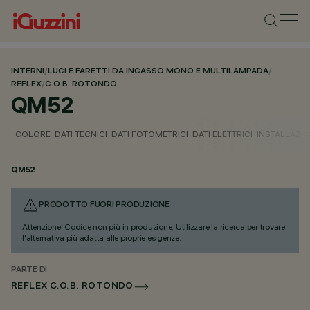
INTERNI
/
LUCI E FARETTI DA INCASSO MONO E MULTILAMPADA
/
REFLEX
/
C.O.B. ROTONDO
QM52
COLORE
DATI TECNICI
DATI FOTOMETRICI
DATI ELETTRICI
INSTALLAZI
QM52
PRODOTTO FUORI PRODUZIONE
Attenzione! Codice non più in produzione. Utilizzare la ricerca per trovare
l'alternativa più adatta alle proprie esigenze.
PARTE DI
REFLEX C.O.B. ROTONDO