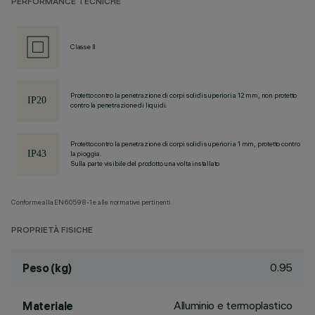
PERFORMANCE TECNICHE
Classe II
Protetto contro la penetrazione di corpi solidi superiori a 12 mm, non protetto
contro la penetrazione di liquidi.
Protetto contro la penetrazione di corpi solidi superiori a 1 mm, protetto contro
la pioggia.
Sulla parte visibile del prodotto una volta installato
Conforme alla EN60598-1 e alle normative pertinenti.
PROPRIETÀ FISICHE
0.95
Peso (kg)
Alluminio e termoplastico
Materiale