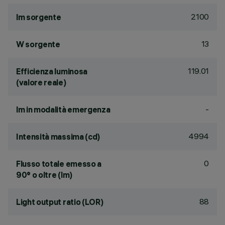
2100
lm sorgente
13
W sorgente
119.01
Efficienza luminosa
(valore reale)
-
lm in modalità emergenza
4994
Intensità massima (cd)
0
Flusso totale emesso a
90° o oltre (lm)
88
Light output ratio (LOR)