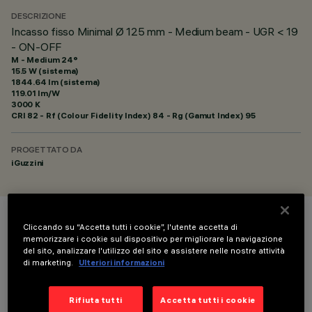
DESCRIZIONE
Incasso fisso Minimal Ø 125 mm - Medium beam - UGR < 19
- ON-OFF
M - Medium 24°
15.5 W (sistema)
1844.64 lm (sistema)
119.01 lm/W
3000 K
CRI
82
- Rf (Colour Fidelity Index) 84 - Rg (Gamut Index) 95
PROGETTATO DA
iGuzzini
COLORE
Cliccando su “Accetta tutti i cookie”, l'utente accetta di
memorizzare i cookie sul dispositivo per migliorare la navigazione
del sito, analizzare l'utilizzo del sito e assistere nelle nostre attività
di marketing.
Ulteriori informazioni
Rifiuta tutti
Accetta tutti i cookie