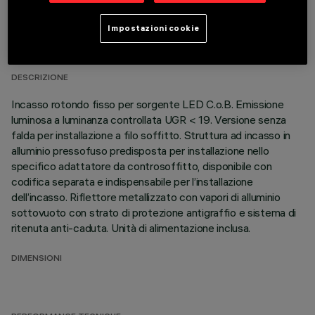
DATI TECNICI
Impostazioni cookie
ULTIMO AGGIORNAMENTO: 01/08/2026
DESCRIZIONE
Incasso rotondo fisso per sorgente LED C.o.B. Emissione
luminosa a luminanza controllata UGR < 19. Versione senza
falda per installazione a filo soffitto. Struttura ad incasso in
alluminio pressofuso predisposta per installazione nello
specifico adattatore da controsoffitto, disponibile con
codifica separata e indispensabile per l’installazione
dell’incasso. Riflettore metallizzato con vapori di alluminio
sottovuoto con strato di protezione antigraffio e sistema di
ritenuta anti-caduta. Unità di alimentazione inclusa.
DIMENSIONI