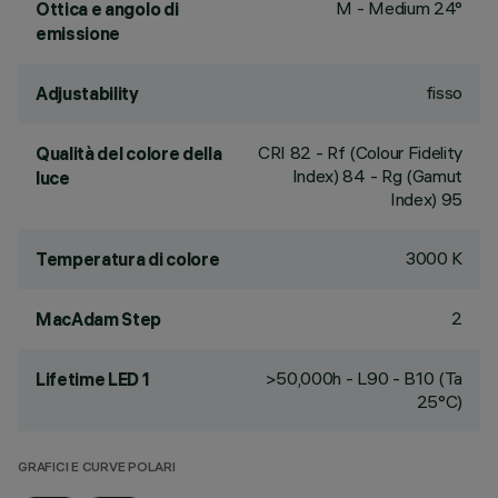
M - Medium 24°
Ottica e angolo di
emissione
fisso
Adjustability
CRI
82
- Rf (Colour Fidelity
Qualità del colore della
Index) 84 - Rg (Gamut
luce
Index) 95
3000 K
Temperatura di colore
2
MacAdam Step
>50,000h - L90 - B10 (Ta
Lifetime LED 1
25°C)
GRAFICI E CURVE POLARI