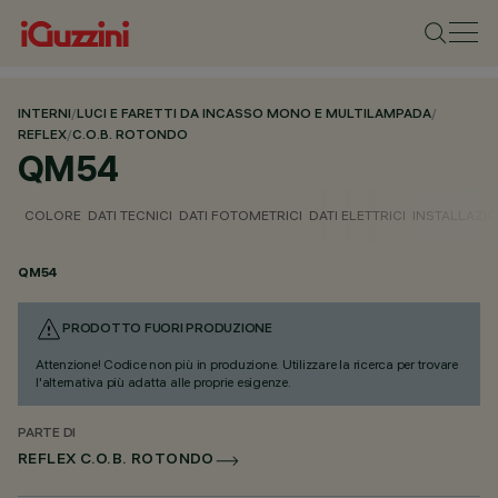
INTERNI
/
LUCI E FARETTI DA INCASSO MONO E MULTILAMPADA
/
REFLEX
/
C.O.B. ROTONDO
QM54
COLORE
DATI TECNICI
DATI FOTOMETRICI
DATI ELETTRICI
INSTALLAZI
QM54
PRODOTTO FUORI PRODUZIONE
Attenzione! Codice non più in produzione. Utilizzare la ricerca per trovare
l'alternativa più adatta alle proprie esigenze.
PARTE DI
REFLEX C.O.B. ROTONDO