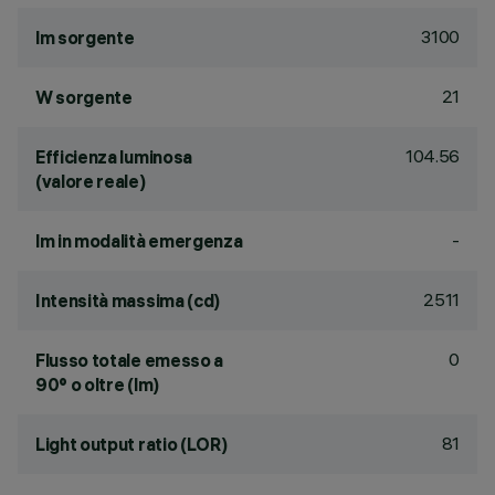
3100
lm sorgente
21
W sorgente
104.56
Efficienza luminosa
(valore reale)
-
lm in modalità emergenza
2511
Intensità massima (cd)
0
Flusso totale emesso a
90° o oltre (lm)
81
Light output ratio (LOR)