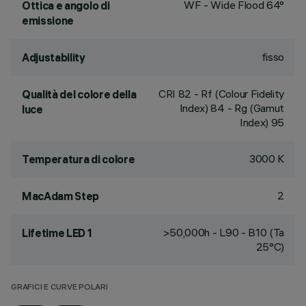
WF - Wide Flood 64°
Ottica e angolo di
emissione
fisso
Adjustability
CRI
82
- Rf (Colour Fidelity
Qualità del colore della
Index) 84 - Rg (Gamut
luce
Index) 95
3000 K
Temperatura di colore
2
MacAdam Step
>50,000h - L90 - B10 (Ta
Lifetime LED 1
25°C)
GRAFICI E CURVE POLARI