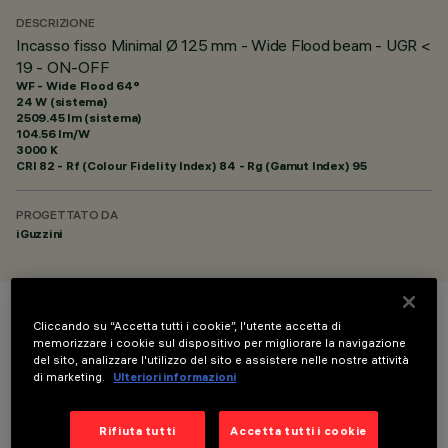
DESCRIZIONE
Incasso fisso Minimal Ø 125 mm - Wide Flood beam - UGR <
19 - ON-OFF
WF - Wide Flood 64°
24 W (sistema)
2509.45 lm (sistema)
104.56 lm/W
3000 K
CRI
82
- Rf (Colour Fidelity Index) 84 - Rg (Gamut Index) 95
PROGETTATO DA
iGuzzini
COLORE
Cliccando su “Accetta tutti i cookie”, l'utente accetta di
memorizzare i cookie sul dispositivo per migliorare la navigazione
del sito, analizzare l'utilizzo del sito e assistere nelle nostre attività
di marketing.
Ulteriori informazioni
Rifiuta tutti
Accetta tutti i cookie