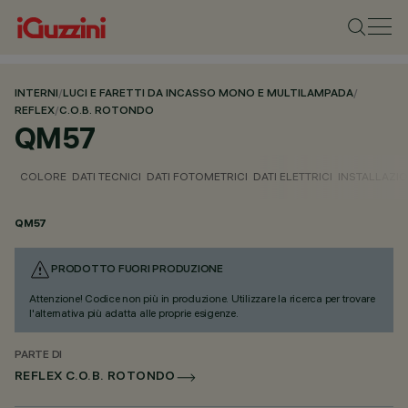
INTERNI
/
LUCI E FARETTI DA INCASSO MONO E MULTILAMPADA
/
REFLEX
/
C.O.B. ROTONDO
QM57
COLORE
DATI TECNICI
DATI FOTOMETRICI
DATI ELETTRICI
INSTALLAZI
QM57
PRODOTTO FUORI PRODUZIONE
Attenzione! Codice non più in produzione. Utilizzare la ricerca per trovare
l'alternativa più adatta alle proprie esigenze.
PARTE DI
REFLEX C.O.B. ROTONDO