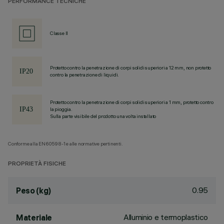
PERFORMANCE TECNICHE
Classe II
Protetto contro la penetrazione di corpi solidi superiori a 12 mm, non protetto
contro la penetrazione di liquidi.
Protetto contro la penetrazione di corpi solidi superiori a 1 mm, protetto contro
la pioggia.
Sulla parte visibile del prodotto una volta installato
Conforme alla EN60598-1 e alle normative pertinenti.
PROPRIETÀ FISICHE
0.95
Peso (kg)
Alluminio e termoplastico
Materiale