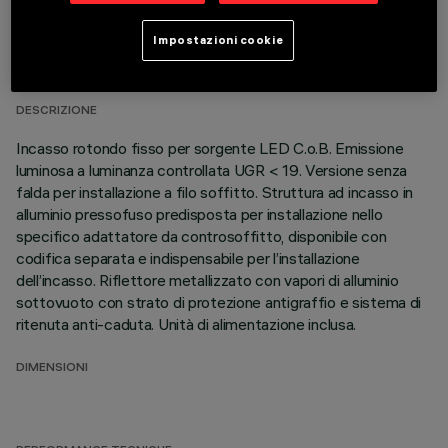
DATI TECNICI
Impostazioni cookie
ULTIMO AGGIORNAMENTO: 01/08/2026
DESCRIZIONE
Incasso rotondo fisso per sorgente LED C.o.B. Emissione
luminosa a luminanza controllata UGR < 19. Versione senza
falda per installazione a filo soffitto. Struttura ad incasso in
alluminio pressofuso predisposta per installazione nello
specifico adattatore da controsoffitto, disponibile con
codifica separata e indispensabile per l’installazione
dell’incasso. Riflettore metallizzato con vapori di alluminio
sottovuoto con strato di protezione antigraffio e sistema di
ritenuta anti-caduta. Unità di alimentazione inclusa.
DIMENSIONI