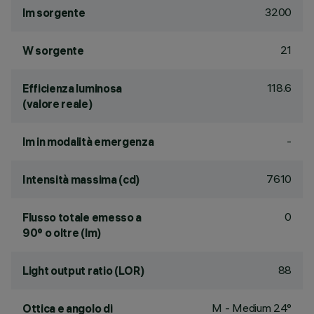
3200
lm sorgente
21
W sorgente
118.6
Efficienza luminosa
(valore reale)
-
lm in modalità emergenza
7610
Intensità massima (cd)
0
Flusso totale emesso a
90° o oltre (lm)
88
Light output ratio (LOR)
M - Medium 24°
Ottica e angolo di