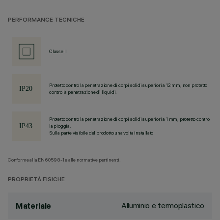
PERFORMANCE TECNICHE
Classe II
Protetto contro la penetrazione di corpi solidi superiori a 12 mm, non protetto
contro la penetrazione di liquidi.
Protetto contro la penetrazione di corpi solidi superiori a 1 mm, protetto contro
la pioggia.
Sulla parte visibile del prodotto una volta installato
Conforme alla EN60598-1 e alle normative pertinenti.
PROPRIETÀ FISICHE
Alluminio e termoplastico
Materiale