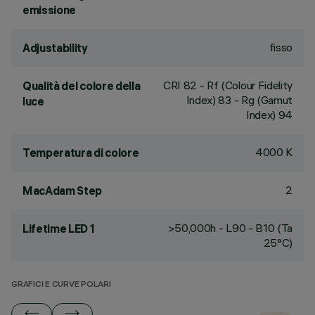
emissione
fisso
Adjustability
CRI
82
- Rf (Colour Fidelity
Qualità del colore della
Index) 83 - Rg (Gamut
luce
Index) 94
4000 K
Temperatura di colore
2
MacAdam Step
>50,000h - L90 - B10 (Ta
Lifetime LED 1
25°C)
GRAFICI E CURVE POLARI