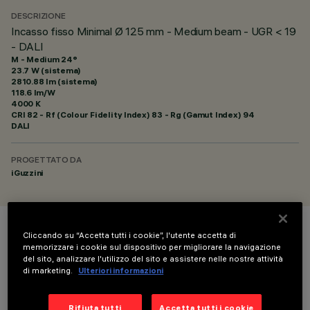
DESCRIZIONE
Incasso fisso Minimal Ø 125 mm - Medium beam - UGR < 19
- DALI
M - Medium 24°
23.7 W (sistema)
2810.88 lm (sistema)
118.6 lm/W
4000 K
CRI
82
- Rf (Colour Fidelity Index) 83 - Rg (Gamut Index) 94
DALI
PROGETTATO DA
iGuzzini
Cliccando su “Accetta tutti i cookie”, l'utente accetta di
COLORE
memorizzare i cookie sul dispositivo per migliorare la navigazione
del sito, analizzare l'utilizzo del sito e assistere nelle nostre attività
di marketing.
Ulteriori informazioni
Rifiuta tutti
Accetta tutti i cookie