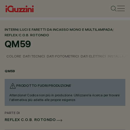
INTERNI
/
LUCI E FARETTI DA INCASSO MONO E MULTILAMPADA
/
REFLEX
/
C.O.B. ROTONDO
QM59
COLORE
DATI TECNICI
DATI FOTOMETRICI
DATI ELETTRICI
INSTALLAZI
QM59
PRODOTTO FUORI PRODUZIONE
Attenzione! Codice non più in produzione. Utilizzare la ricerca per trovare
l'alternativa più adatta alle proprie esigenze.
PARTE DI
REFLEX C.O.B. ROTONDO