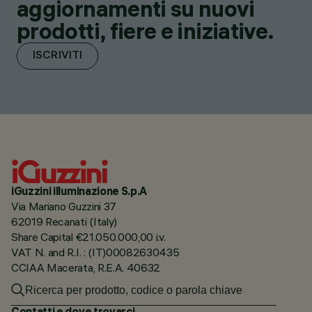
aggiornamenti su nuovi
prodotti, fiere e iniziative.
ISCRIVITI
iGuzzini illuminazione S.p.A
Via Mariano Guzzini 37
62019 Recanati (Italy)
Share Capital €21.050.000,00 i.v.
VAT N. and R.I. : (IT)00082630435
CCIAA Macerata, R.E.A. 40632
Contatti e dove trovarci