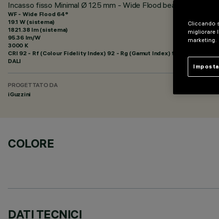
Incasso fisso Minimal Ø 125 mm - Wide Flood beam - UGR < 1
WF - Wide Flood 64°
19.1 W (sistema)
Cliccando s
1821.38 lm (sistema)
migliorare l
95.36 lm/W
marketing.
3000 K
CRI
92
- Rf (Colour Fidelity Index) 92 - Rg (Gamut Index) 99
DALI
Imposta
PROGETTATO DA
iGuzzini
COLORE
DATI TECNICI