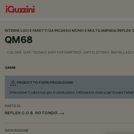
INTERNI
/
LUCI E FARETTI DA INCASSO MONO E MULTILAMPADA
/
REFLEX
/
QM68
COLORE
DATI TECNICI
DATI FOTOMETRICI
DATI ELETTRICI
INSTALLAZI
QM68
PRODOTTO FUORI PRODUZIONE
Attenzione! Codice non più in produzione. Utilizzare la ricerca per trovare l'alter
PARTE DI
REFLEX C.O.B. ROTONDO
DESCRIZIONE