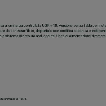
a luminanza controllata UGR < 19. Versione senza falda per installaz
e da controsoffitto, disponibile con codifica separata e indispensab
io e sistema di ritenuta anti-caduta. Unità di alimentazione dimmera
o la penetrazione di liquidi.