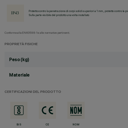
Protetto contro la penetrazione di corpi solidi superiori a 1 mm, protetto contro la p
Sulla parte visibile del prodotto una volta installato
Conforme alla EN60598-1 e alle normative pertinenti.
PROPRIETÀ FISICHE
Peso (kg)
Materiale
CERTIFICAZIONI DEL PRODOTTO
BIS
CE
NOM