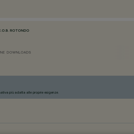
C.O.B. ROTONDO
ONE
DOWNLOADS
nativa più adatta alle proprie esigenze.