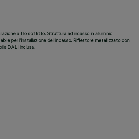
ione a filo soffitto. Struttura ad incasso in alluminio
ile per l’installazione dell’incasso. Riflettore metallizzato con
bile DALI inclusa.