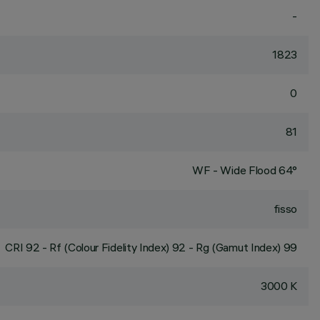
-
1823
0
81
WF - Wide Flood 64°
fisso
CRI
92
- Rf (Colour Fidelity Index) 92 - Rg (Gamut Index) 99
3000 K