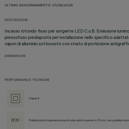
ULTIMO AGGIORNAMENTO: 01/08/2026
DESCRIZIONE
Incasso rotondo fisso per sorgente LED C.o.B. Emissione luminosa 
pressofuso predisposta per installazione nello specifico adattator
vapori di alluminio sottovuoto con strato di protezione antigraff
DIMENSIONI
PERFORMANCE TECNICHE
Classe II
Protetto contro la penetrazione di corpi solidi superiori a 12 mm, non protetto contr