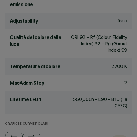
emissione
fisso
Adjustability
CRI
92
- Rf (Colour Fidelity
Qualità del colore della
Index) 92 - Rg (Gamut
luce
Index) 99
2700 K
Temperatura di colore
2
MacAdam Step
>50,000h - L90 - B10 (Ta
Lifetime LED 1
25°C)
GRAFICI E CURVE POLARI