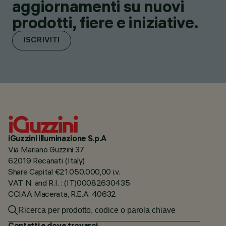
aggiornamenti su nuovi
prodotti, fiere e iniziative.
ISCRIVITI
iGuzzini illuminazione S.p.A
Via Mariano Guzzini 37
62019 Recanati (Italy)
Share Capital €21.050.000,00 i.v.
VAT N. and R.I. : (IT)00082630435
CCIAA Macerata, R.E.A. 40632
Contatti e dove trovarci