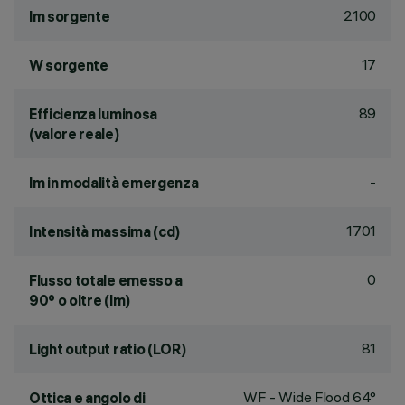
2100
lm sorgente
17
W sorgente
89
Efficienza luminosa
(valore reale)
-
lm in modalità emergenza
1701
Intensità massima (cd)
0
Flusso totale emesso a
90° o oltre (lm)
81
Light output ratio (LOR)
WF - Wide Flood 64°
Ottica e angolo di