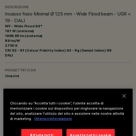
DESCRIZIONE
Incasso fisso Minimal Ø 125 mm - Wide Flood beam - UGR <
19 - DALI
WF - Wide Flood 64°
19.1 W (sistema)
1699.95 lm (sistema)
89 lm/W
2700 K
CRI
92
- Rf (Colour Fidelity Index) 92 - Rg (Gamut Index) 99
DALI
PROGETTATO DA
iGuzzini
Cliccando su “Accetta tutti i cookie”, l'utente accetta di
COLORE
memorizzare i cookie sul dispositivo per migliorare la navigazione
del sito, analizzare l'utilizzo del sito e assistere nelle nostre attività
di marketing.
Ulteriori informazioni
Rifiuta tutti
Accetta tutti i cookie