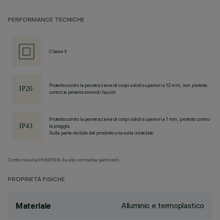
PERFORMANCE TECNICHE
Classe II
Protetto contro la penetrazione di corpi solidi superiori a 12 mm, non protetto
contro la penetrazione di liquidi.
Protetto contro la penetrazione di corpi solidi superiori a 1 mm, protetto contro
la pioggia.
Sulla parte visibile del prodotto una volta installato
Conforme alla EN60598-1 e alle normative pertinenti.
PROPRIETÀ FISICHE
Alluminio e termoplastico
Materiale