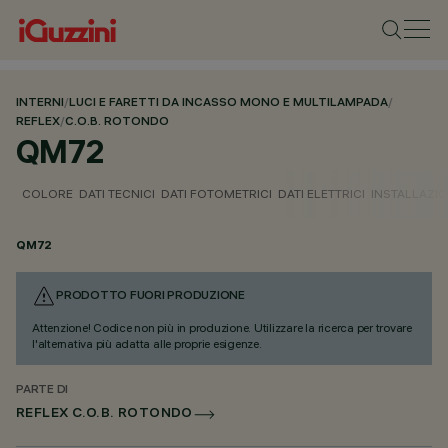
INTERNI
/
LUCI E FARETTI DA INCASSO MONO E MULTILAMPADA
/
REFLEX
/
C.O.B. ROTONDO
QM72
COLORE
DATI TECNICI
DATI FOTOMETRICI
DATI ELETTRICI
INSTALLAZI
QM72
PRODOTTO FUORI PRODUZIONE
Attenzione! Codice non più in produzione. Utilizzare la ricerca per trovare
l'alternativa più adatta alle proprie esigenze.
PARTE DI
REFLEX C.O.B. ROTONDO