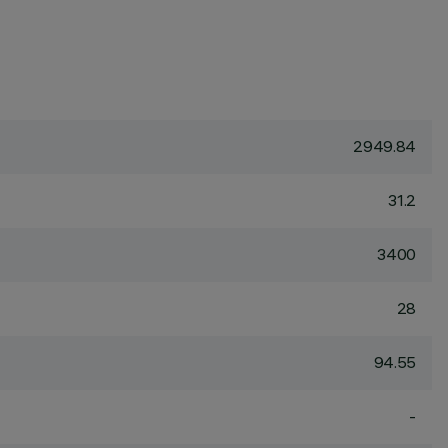
2949.84
31.2
3400
28
94.55
-