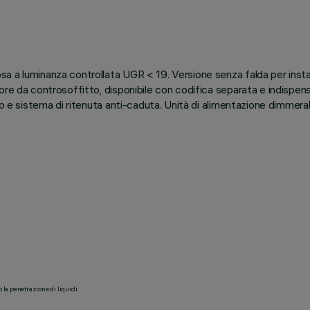
a luminanza controllata UGR < 19. Versione senza falda per installaz
e da controsoffitto, disponibile con codifica separata e indispensab
io e sistema di ritenuta anti-caduta. Unità di alimentazione dimmera
o la penetrazione di liquidi.