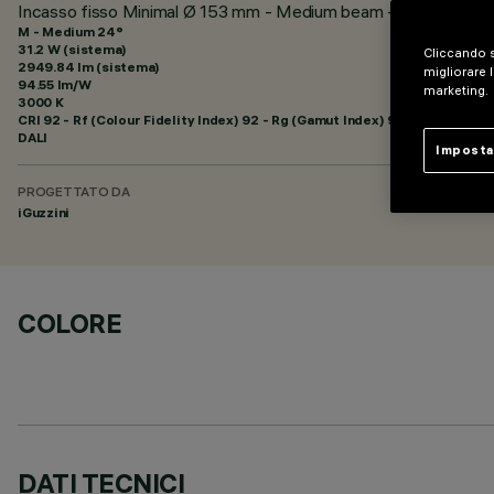
Incasso fisso Minimal Ø 153 mm - Medium beam - UGR < 19 - 
M - Medium 24°
31.2 W (sistema)
Cliccando s
2949.84 lm (sistema)
migliorare l
94.55 lm/W
marketing.
3000 K
CRI
92
- Rf (Colour Fidelity Index) 92 - Rg (Gamut Index) 99
DALI
Imposta
PROGETTATO DA
iGuzzini
COLORE
DATI TECNICI