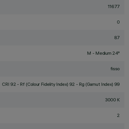
11677
0
87
M - Medium 24°
fisso
CRI
92
- Rf (Colour Fidelity Index) 92 - Rg (Gamut Index) 99
3000 K
2