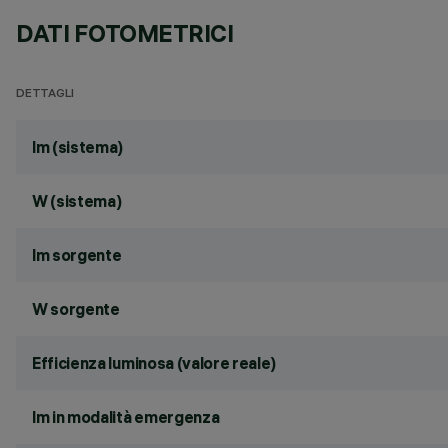
DATI FOTOMETRICI
DETTAGLI
lm (sistema)
W (sistema)
lm sorgente
W sorgente
Efficienza luminosa (valore reale)
lm in modalità emergenza