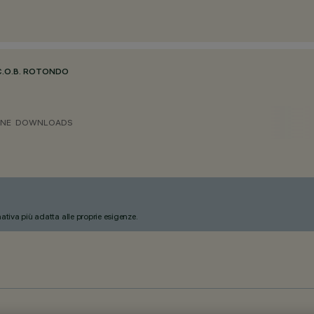
C.O.B. ROTONDO
ONE
DOWNLOADS
nativa più adatta alle proprie esigenze.