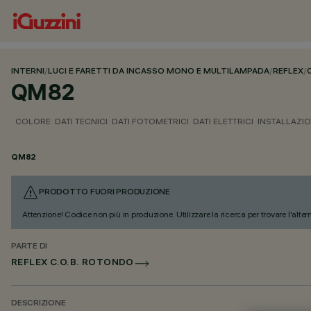
INTERNI
/
LUCI E FARETTI DA INCASSO MONO E MULTILAMPADA
/
REFLEX
/
QM82
COLORE
DATI TECNICI
DATI FOTOMETRICI
DATI ELETTRICI
INSTALLAZI
QM82
PRODOTTO FUORI PRODUZIONE
Attenzione! Codice non più in produzione. Utilizzare la ricerca per trovare l'alter
PARTE DI
REFLEX C.O.B. ROTONDO
DESCRIZIONE