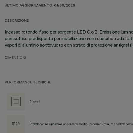
ULTIMO AGGIORNAMENTO: 01/08/2026
DESCRIZIONE
Incasso rotondo fisso per sorgente LED C.o.B. Emissione luminosa 
pressofuso predisposta per installazione nello specifico adattator
vapori di alluminio sottovuoto con strato di protezione antigraff
DIMENSIONI
PERFORMANCE TECNICHE
Classe II
Protetto contro la penetrazione di corpi solidi superiori a 12 mm, non protetto contr