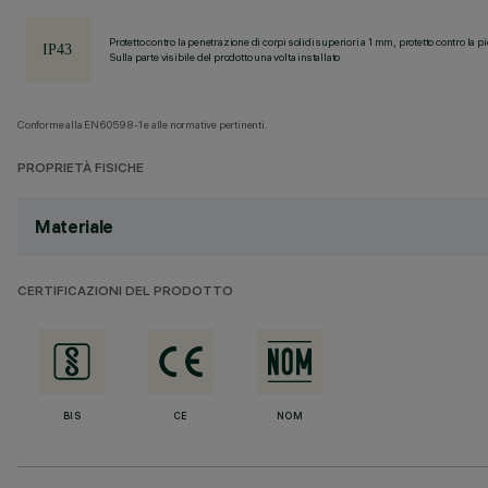
Protetto contro la penetrazione di corpi solidi superiori a 1 mm, protetto contro la p
Sulla parte visibile del prodotto una volta installato
Conforme alla EN60598-1 e alle normative pertinenti.
PROPRIETÀ FISICHE
Materiale
CERTIFICAZIONI DEL PRODOTTO
BIS
CE
NOM