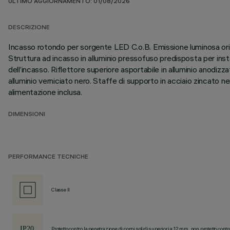
ULTIMO AGGIORNAMENTO: 01/08/2026
DESCRIZIONE
Incasso rotondo per sorgente LED C.o.B. Emissione luminosa orienta
Struttura ad incasso in alluminio pressofuso predisposta per insta
dell’incasso. Riflettore superiore asportabile in alluminio anodiz
alluminio verniciato nero. Staffe di supporto in acciaio zincato n
alimentazione inclusa.
DIMENSIONI
PERFORMANCE TECNICHE
Classe II
Protetto contro la penetrazione di corpi solidi superiori a 12 mm, non protetto contr