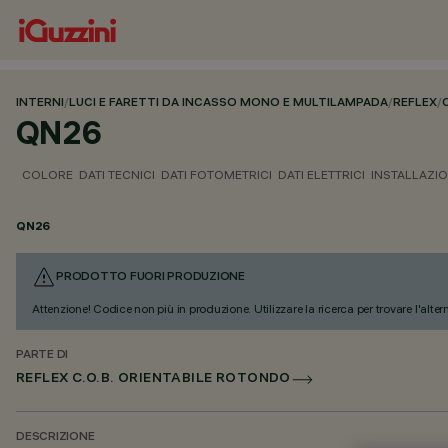
INTERNI
/
LUCI E FARETTI DA INCASSO MONO E MULTILAMPADA
/
REFLEX
/
QN26
COLORE
DATI TECNICI
DATI FOTOMETRICI
DATI ELETTRICI
INSTALLAZI
QN26
PRODOTTO FUORI PRODUZIONE
Attenzione! Codice non più in produzione. Utilizzare la ricerca per trovare l'alter
PARTE DI
REFLEX C.O.B. ORIENTABILE ROTONDO
DESCRIZIONE