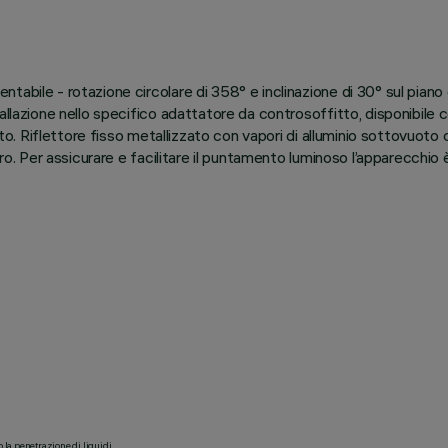
bile - rotazione circolare di 358° e inclinazione di 30° sul piano or
llazione nello specifico adattatore da controsoffitto, disponibile co
zato. Riflettore fisso metallizzato con vapori di alluminio sottovuoto
ero. Per assicurare e facilitare il puntamento luminoso l’apparecchi
o la penetrazione di liquidi.