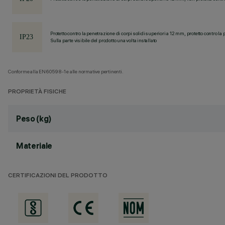
Protetto contro la penetrazione di corpi solidi superiori a 12 mm, protetto contro la 
Sulla parte visibile del prodotto una volta installato
Conforme alla EN60598-1 e alle normative pertinenti.
PROPRIETÀ FISICHE
Peso (kg)
Materiale
CERTIFICAZIONI DEL PRODOTTO