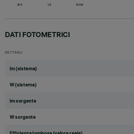
BIS
CE
NOM
DATI FOTOMETRICI
DETTAGLI
lm (sistema)
W (sistema)
lm sorgente
W sorgente
Efficienza luminosa (valore reale)