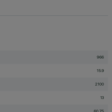
966
15.9
2100
13
60.75