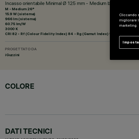
Incasso orientabile Minimal Ø 125 mm - Medium beam - ON-O
M - Medium 26°
15.9 W (sistema)
Cliccando s
966 lm (sistema)
migliorare l
60.75 lm/W
marketing.
3000 K
CRI
82
- Rf (Colour Fidelity Index) 84 - Rg (Gamut Index) 95
Imposta
PROGETTATO DA
iGuzzini
COLORE
DATI TECNICI