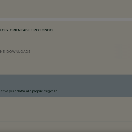
C.O.B. ORIENTABILE ROTONDO
ONE
DOWNLOADS
nativa più adatta alle proprie esigenze.