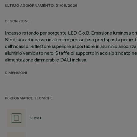
ULTIMO AGGIORNAMENTO: 01/08/2026
DESCRIZIONE
Incasso rotondo per sorgente LED C.o.B. Emissione luminosa orienta
Struttura ad incasso in alluminio pressofuso predisposta per insta
dell’incasso. Riflettore superiore asportabile in alluminio anodiz
alluminio verniciato nero. Staffe di supporto in acciaio zincato n
alimentazione dimmerabile DALI inclusa.
DIMENSIONI
PERFORMANCE TECNICHE
Classe II