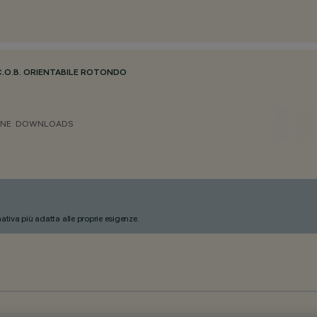
C.O.B. ORIENTABILE ROTONDO
ONE
DOWNLOADS
nativa più adatta alle proprie esigenze.