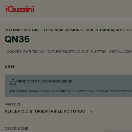
INTERNI
/
LUCI E FARETTI DA INCASSO MONO E MULTILAMPADA
/
REFLEX
/
QN35
COLORE
DATI TECNICI
DATI FOTOMETRICI
DATI ELETTRICI
INSTALLAZI
QN35
PRODOTTO FUORI PRODUZIONE
Attenzione! Codice non più in produzione. Utilizzare la ricerca per trovare l'alter
PARTE DI
REFLEX C.O.B. ORIENTABILE ROTONDO
DESCRIZIONE