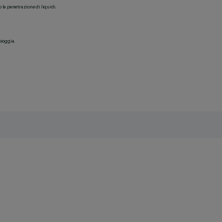
o la penetrazione di liquidi.
pioggia.