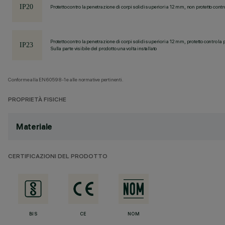
Protetto contro la penetrazione di corpi solidi superiori a 12 mm, non protetto contr
Protetto contro la penetrazione di corpi solidi superiori a 12 mm, protetto contro la 
Sulla parte visibile del prodotto una volta installato
Conforme alla EN60598-1 e alle normative pertinenti.
PROPRIETÀ FISICHE
Materiale
CERTIFICAZIONI DEL PRODOTTO
BIS
CE
NOM