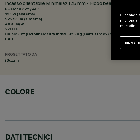
Incasso orientabile Minimal Ø 125 mm - Flood beam - DALI
F - Flood 32° / 40°
19.1 W (sistema)
Cliccando s
922.53 lm (sistema)
migliorare l
48.3 lm/W
marketing.
2700 K
CRI
92
- Rf (Colour Fidelity Index) 92 - Rg (Gamut Index) 99
DALI
Imposta
PROGETTATO DA
iGuzzini
COLORE
DATI TECNICI