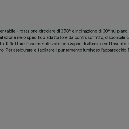
bile - rotazione circolare di 358° e inclinazione di 30° sul piano or
llazione nello specifico adattatore da controsoffitto, disponibile co
zato. Riflettore fisso metallizzato con vapori di alluminio sottovuoto
ero. Per assicurare e facilitare il puntamento luminoso l’apparecchi