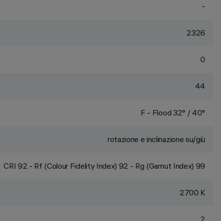
-
2326
0
44
F - Flood 32° / 40°
rotazione e inclinazione su/giù
CRI
92
- Rf (Colour Fidelity Index) 92 - Rg (Gamut Index) 99
2700 K
2