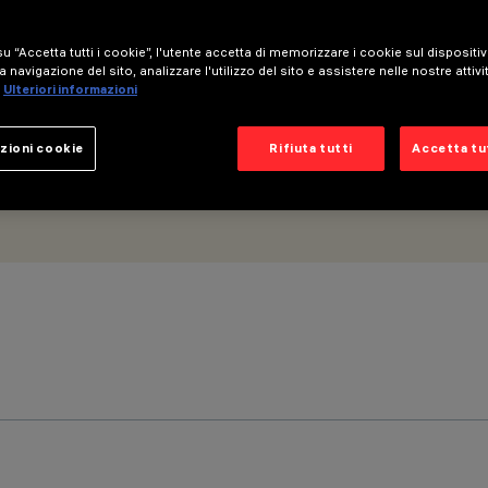
u “Accetta tutti i cookie”, l'utente accetta di memorizzare i cookie sul dispositi
a navigazione del sito, analizzare l'utilizzo del sito e assistere nelle nostre attivi
Ulteriori informazioni
zioni cookie
Rifiuta tutti
Accetta tut