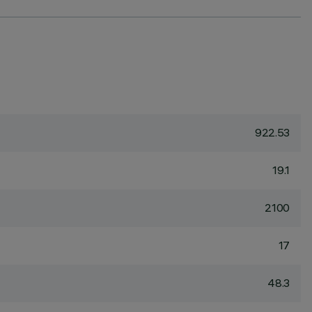
922.53
19.1
2100
17
48.3